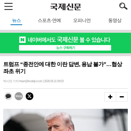
뉴스
스포츠·연예
오피니언
동영상
트럼프 “종전안에 대한 이란 답변, 용납 불가”…협상
좌초 위기
허시언 기자 hsiun@kookje.co.kr | 2026.05.11 09:03