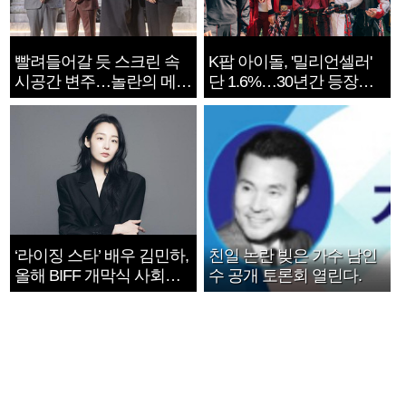
빨려들어갈 듯 스크린 속
K팝 아이돌, '밀리언셀러'
시공간 변주…놀란의 메시
단 1.6%…30년간 등장
지는 ‘전쟁 속죄’
1182개팀 전수조사
‘라이징 스타’ 배우 김민하,
친일 논란 빚은 가수 남인
올해 BIFF 개막식 사회자
수 공개 토론회 열린다.
확정