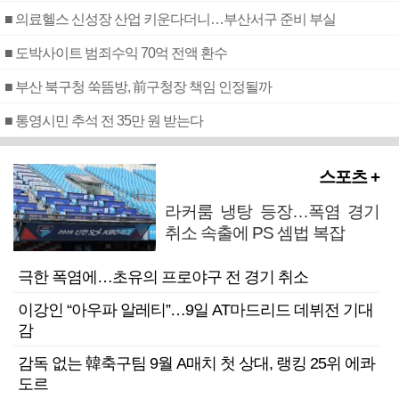
■ 의료헬스 신성장 산업 키운다더니…부산서구 준비 부실
■ 도박사이트 범죄수익 70억 전액 환수
■ 부산 북구청 쑥뜸방, 前구청장 책임 인정될까
■ 통영시민 추석 전 35만 원 받는다
스포츠 +
라커룸 냉탕 등장…폭염 경기
취소 속출에 PS 셈법 복잡
극한 폭염에…초유의 프로야구 전 경기 취소
이강인 “아우파 알레티”…9일 AT마드리드 데뷔전 기대
감
감독 없는 韓축구팀 9월 A매치 첫 상대, 랭킹 25위 에콰
도르