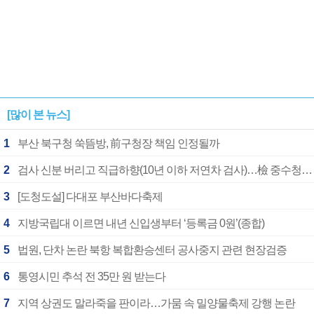
[많이 본 뉴스]
1
부산 북구청 쑥뜸방, 前구청장 책임 인정될까
2
검사 신분 버리고 직급하향(10년 이하 저연차 검사)…檢 중수청행 기피
3
[도청도설] 다대포 부산바다축제
4
지방국립대 이르면 내년 신입생부터 ‘등록금 0원’(종합)
5
법원, 단차 논란 북항 복합환승센터 공사중지 관련 현장검증
6
통영시민 추석 전 35만 원 받는다
7
지역 상권도 말라죽을 판이라…가뭄 속 밀양물축제 강행 논란