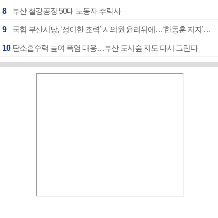
8
부산 철강공장 50대 노동자 추락사
9
국힘 부산시당, ‘정이한 조력’ 시의원 윤리위에…‘한동훈 지지’도 신고접수
10
탄소흡수력 높여 폭염 대응…부산 도시숲 지도 다시 그린다