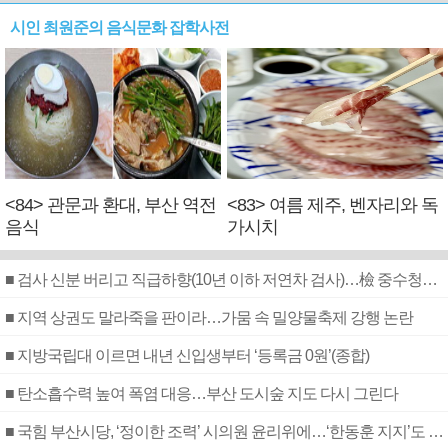
시인 최원준의 음식문화 잡학사전
<84> 관문과 환대, 부산 역전
<83> 여름 제주, 벤자리와 독
음식
가시치
■ 검사 신분 버리고 직급하향(10년 이하 저연차 검사)…檢 중수청행 기피
■ 지역 상권도 말라죽을 판이라…가뭄 속 밀양물축제 강행 논란
■ 지방국립대 이르면 내년 신입생부터 ‘등록금 0원’(종합)
■ 탄소흡수력 높여 폭염 대응…부산 도시숲 지도 다시 그린다
■ 국힘 부산시당, ‘정이한 조력’ 시의원 윤리위에…‘한동훈 지지’도 신고접수