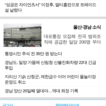
“성공은 자이언츠서” 이정후, 멀티홈런으로 트레이드
설 날렸다
울산·경남 소식
대포통장 모집해 전국 범죄조
직에 공급한 일당 200명 무더
기 검거
통영시민 추석 전 35만 원 받는다
경남도, 밀양 가뭄에 산림청 산불진화차량 22대 긴급
투입
지리산 기슭 산청군, 제한급수 이어 어린이 물놀이장
운영도 취소
경남 양산 20일째 열대야…역대 최장 기록
근교산
주말엔&라이프