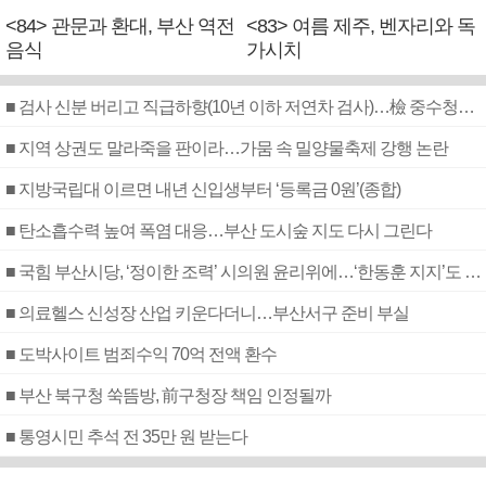
<84> 관문과 환대, 부산 역전
<83> 여름 제주, 벤자리와 독
음식
가시치
■ 검사 신분 버리고 직급하향(10년 이하 저연차 검사)…檢 중수청행 기피
■ 지역 상권도 말라죽을 판이라…가뭄 속 밀양물축제 강행 논란
■ 지방국립대 이르면 내년 신입생부터 ‘등록금 0원’(종합)
■ 탄소흡수력 높여 폭염 대응…부산 도시숲 지도 다시 그린다
■ 국힘 부산시당, ‘정이한 조력’ 시의원 윤리위에…‘한동훈 지지’도 신고접수
■ 의료헬스 신성장 산업 키운다더니…부산서구 준비 부실
■ 도박사이트 범죄수익 70억 전액 환수
■ 부산 북구청 쑥뜸방, 前구청장 책임 인정될까
■ 통영시민 추석 전 35만 원 받는다