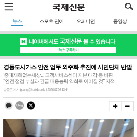
뉴스
스포츠·연예
오피니언
동영상
경동도시가스 안전 업무 외주화 추진에 시민단체 반발
'중대재해없는세상...' 고객서비스센터 지분 매각 등 비판
"안전 점검 부실과 긴급 대응능력 약화로 이어질 것" 지적
방종근 기자 jgbang@kookje.co.kr | 2026.07.08 13:44