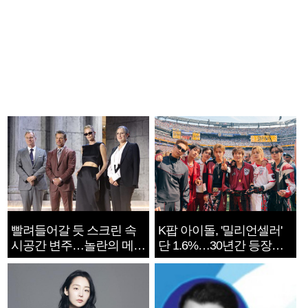
빨려들어갈 듯 스크린 속
K팝 아이돌, '밀리언셀러'
시공간 변주…놀란의 메시
단 1.6%…30년간 등장
지는 ‘전쟁 속죄’
1182개팀 전수조사