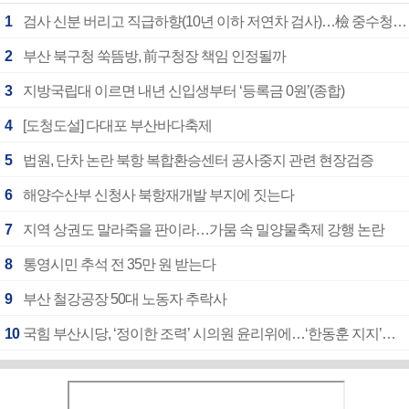
1
검사 신분 버리고 직급하향(10년 이하 저연차 검사)…檢 중수청행 기피
2
부산 북구청 쑥뜸방, 前구청장 책임 인정될까
3
지방국립대 이르면 내년 신입생부터 ‘등록금 0원’(종합)
4
[도청도설] 다대포 부산바다축제
5
법원, 단차 논란 북항 복합환승센터 공사중지 관련 현장검증
6
해양수산부 신청사 북항재개발 부지에 짓는다
7
지역 상권도 말라죽을 판이라…가뭄 속 밀양물축제 강행 논란
8
통영시민 추석 전 35만 원 받는다
9
부산 철강공장 50대 노동자 추락사
10
국힘 부산시당, ‘정이한 조력’ 시의원 윤리위에…‘한동훈 지지’도 신고접수