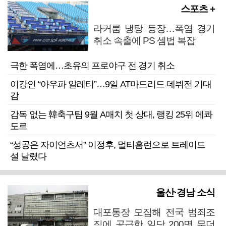
스포츠 +
라커룸 냉탕 등장…폭염 경기
취소 속출에 PS 셈법 복잡
극한 폭염에…초유의 프로야구 전 경기 취소
이강인 “아우파 알레티”…9일 AT마드리드 데뷔전 기대
감
감독 없는 韓축구팀 9월 A매치 첫 상대, 랭킹 25위 에콰
도르
“성공은 자이언츠서” 이정후, 멀티홈런으로 트레이드
설 날렸다
울산·경남 소식
대포통장 모집해 전국 범죄조
직에 공급한 일당 200명 무더