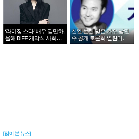
‘라이징 스타’ 배우 김민하,
친일 논란 빚은 가수 남인
올해 BIFF 개막식 사회자
수 공개 토론회 열린다.
확정
[많이 본 뉴스]