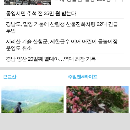
기 검거
통영시민 추석 전 35만 원 받는다
경남도, 밀양 가뭄에 산림청 산불진화차량 22대 긴급
투입
지리산 기슭 산청군, 제한급수 이어 어린이 물놀이장
운영도 취소
경남 양산 20일째 열대야…역대 최장 기록
근교산
주말엔&라이프