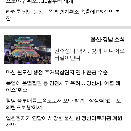
프로야구 취소…11일부터 재개
라커룸 냉탕 등장…폭염 경기취소 속출에 PS 셈법 복
잡
울산·경남 소식
진주성의 역사, 빛과 미디어로
되살아난다
마산 원도심 행정·주거복합단지 연내 준공 수순
폭염에 온열질환 등 안전사고 우려… 양산시, '어필 레
이스' 취소
창녕 중부내륙고속도로서 포탄 발견…살상력 없는 모
의탄으로 밝혀져
입원환자가 연달아 사망한 울산 한 정신의료기관 폐원
전망