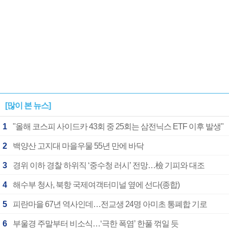
[많이 본 뉴스]
1
"올해 코스피 사이드카 43회 중 25회는 삼전닉스 ETF 이후 발생"
2
백양산 고지대 마을우물 55년 만에 바닥
3
경위 이하 경찰 하위직 ‘중수청 러시’ 전망…檢 기피와 대조
4
해수부 청사, 북항 국제여객터미널 옆에 선다(종합)
5
피란마을 67년 역사인데…전교생 24명 아미초 통폐합 기로
6
부울경 주말부터 비소식…‘극한 폭염’ 한풀 꺾일 듯