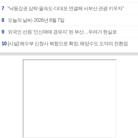
7
“낙동강권 삼락·을숙도·다대포 연결해 서부산 관광 키우자”
8
오늘의 날씨- 2026년 8월 7일
9
외국인 선원 ‘인신매매 경유지’ 된 부산…우려가 현실로
10
[사설] 해수부 신청사 북항으로 확정, 해양수도 도약의 전환점