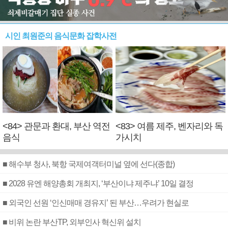
시인 최원준의 음식문화 잡학사전
<84> 관문과 환대, 부산 역전
<83> 여름 제주, 벤자리와 독
음식
가시치
■ 해수부 청사, 북항 국제여객터미널 옆에 선다(종합)
■ 2028 유엔 해양총회 개최지, ‘부산이냐 제주냐’ 10일 결정
■ 외국인 선원 ‘인신매매 경유지’ 된 부산…우려가 현실로
■ 비위 논란 부산TP, 외부인사 혁신위 설치