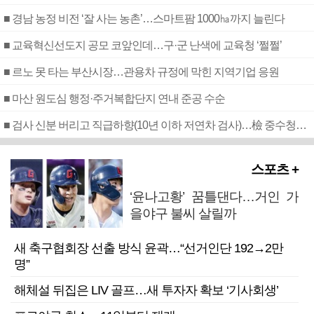
■ 경남 농정 비전 ‘잘 사는 농촌’…스마트팜 1000㏊까지 늘린다
■ 교육혁신선도지 공모 코앞인데…구·군 난색에 교육청 ‘쩔쩔’
■ 르노 못 타는 부산시장…관용차 규정에 막힌 지역기업 응원
■ 마산 원도심 행정·주거복합단지 연내 준공 수순
■ 검사 신분 버리고 직급하향(10년 이하 저연차 검사)…檢 중수청행 기피
스포츠 +
‘윤나고황’ 꿈틀댄다…거인 가
을야구 불씨 살릴까
새 축구협회장 선출 방식 윤곽…“선거인단 192→2만
명”
해체설 뒤집은 LIV 골프…새 투자자 확보 ‘기사회생’