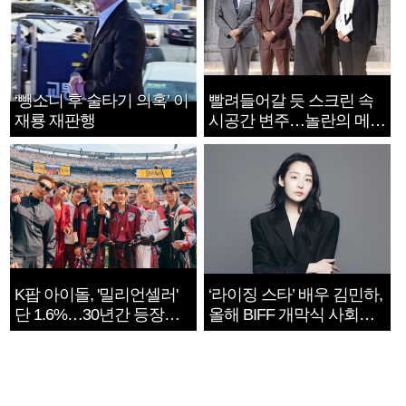
‘뺑소니 후 술타기 의혹’ 이
빨려들어갈 듯 스크린 속
재룡 재판행
시공간 변주…놀란의 메시
지는 ‘전쟁 속죄’
K팝 아이돌, '밀리언셀러'
‘라이징 스타’ 배우 김민하,
단 1.6%…30년간 등장
올해 BIFF 개막식 사회자
1182개팀 전수조사
확정