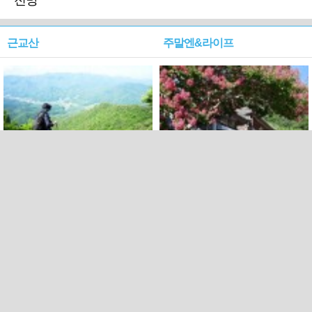
전망
근교산
주말엔&라이프
근교산&그너머…상주·문경
폭염보다 더 뜨거워라…100
청화산~시루봉
일을 붉게 불태울 ‘선비정신’
피었네
PC버전
엑스
페이스북
Copyright ⓒ 2015 All rights reserved by 국제신문