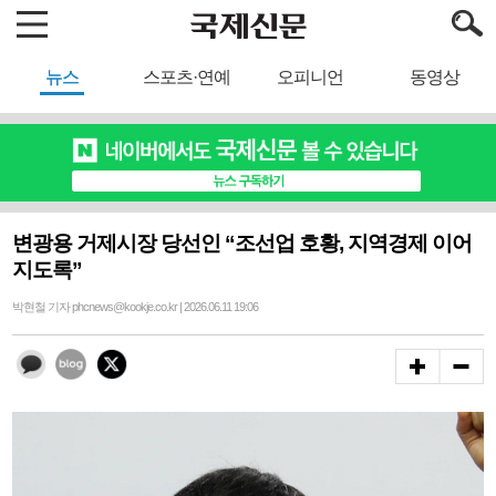
뉴스
스포츠·연예
오피니언
동영상
변광용 거제시장 당선인 “조선업 호황, 지역경제 이어
지도록”
박현철 기자 phcnews@kookje.co.kr | 2026.06.11 19:06