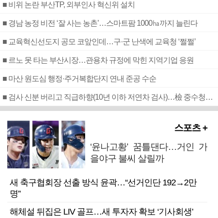
■ 비위 논란 부산TP, 외부인사 혁신위 설치
■ 경남 농정 비전 ‘잘 사는 농촌’…스마트팜 1000㏊까지 늘린다
■ 교육혁신선도지 공모 코앞인데…구·군 난색에 교육청 ‘쩔쩔’
■ 르노 못 타는 부산시장…관용차 규정에 막힌 지역기업 응원
■ 마산 원도심 행정·주거복합단지 연내 준공 수순
■ 검사 신분 버리고 직급하향(10년 이하 저연차 검사)…檢 중수청행 기피
스포츠 +
‘윤나고황’ 꿈틀댄다…거인 가
을야구 불씨 살릴까
새 축구협회장 선출 방식 윤곽…“선거인단 192→2만
명”
해체설 뒤집은 LIV 골프…새 투자자 확보 ‘기사회생’