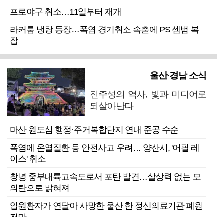
프로야구 취소…11일부터 재개
라커룸 냉탕 등장…폭염 경기취소 속출에 PS 셈법 복
잡
울산·경남 소식
진주성의 역사, 빛과 미디어로
되살아난다
마산 원도심 행정·주거복합단지 연내 준공 수순
폭염에 온열질환 등 안전사고 우려… 양산시, '어필 레
이스' 취소
창녕 중부내륙고속도로서 포탄 발견…살상력 없는 모
의탄으로 밝혀져
입원환자가 연달아 사망한 울산 한 정신의료기관 폐원