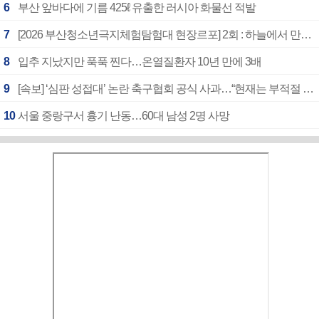
6
부산 앞바다에 기름 425ℓ 유출한 러시아 화물선 적발
7
[2026 부산청소년극지체험탐험대 현장르포] 2회 : 하늘에서 만난 얼음의 나라
8
입추 지났지만 푹푹 찐다…온열질환자 10년 만에 3배
9
[속보] ‘심판 성접대’ 논란 축구협회 공식 사과…“현재는 부적절 행위 없어”
10
서울 중랑구서 흉기 난동…60대 남성 2명 사망