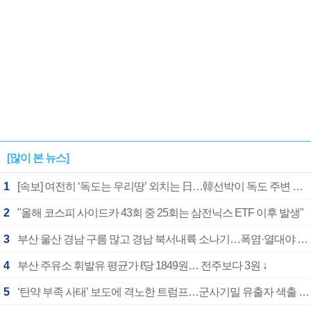
[많이 본 뉴스]
1
[속보] 여전히 ‘독도는 우리땅’ 외치는 日…韓선박이 독도 주변 해양조사 활동하자 반발
2
"올해 코스피 사이드카 43회 중 25회는 삼전닉스 ETF 이후 발생"
3
부산 울산 경남 구름 많고 경남 북서내륙 소나기…폭염·열대야 계속
4
부산 주유소 휘발유 평균가 ℓ당 1849원… 전주보다 3원 ↓
5
‘탄약 부족 사태’ 보도에 격노한 트럼프…군사기밀 유출자 색출 지시