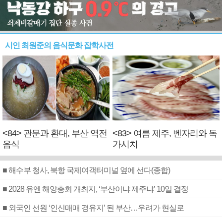
시인 최원준의 음식문화 잡학사전
<84> 관문과 환대, 부산 역전
<83> 여름 제주, 벤자리와 독
음식
가시치
■ 해수부 청사, 북항 국제여객터미널 옆에 선다(종합)
■ 2028 유엔 해양총회 개최지, ‘부산이냐 제주냐’ 10일 결정
■ 외국인 선원 ‘인신매매 경유지’ 된 부산…우려가 현실로