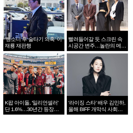
‘뺑소니 후 술타기 의혹’ 이
빨려들어갈 듯 스크린 속
재룡 재판행
시공간 변주…놀란의 메시
지는 ‘전쟁 속죄’
K팝 아이돌, '밀리언셀러'
‘라이징 스타’ 배우 김민하,
단 1.6%…30년간 등장
올해 BIFF 개막식 사회자
1182개팀 전수조사
확정