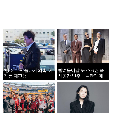
‘뺑소니 후 술타기 의혹’ 이
빨려들어갈 듯 스크린 속
재룡 재판행
시공간 변주…놀란의 메시
지는 ‘전쟁 속죄’