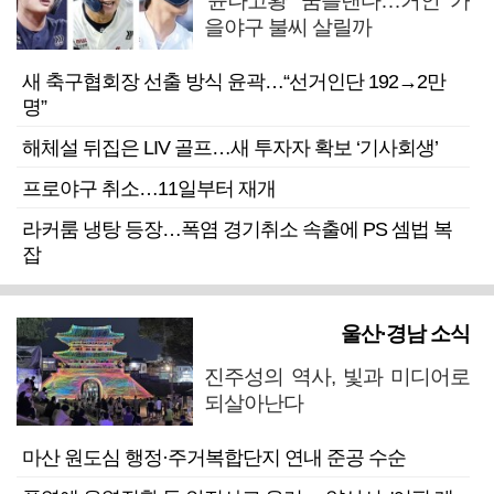
‘윤나고황’ 꿈틀댄다…거인 가
을야구 불씨 살릴까
새 축구협회장 선출 방식 윤곽…“선거인단 192→2만
명”
해체설 뒤집은 LIV 골프…새 투자자 확보 ‘기사회생’
프로야구 취소…11일부터 재개
라커룸 냉탕 등장…폭염 경기취소 속출에 PS 셈법 복
잡
울산·경남 소식
진주성의 역사, 빛과 미디어로
되살아난다
마산 원도심 행정·주거복합단지 연내 준공 수순