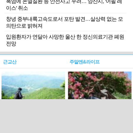
폭염에 온열질환 등 안전사고 우려… 양산시, '어필 레
이스' 취소
창녕 중부내륙고속도로서 포탄 발견…살상력 없는 모
의탄으로 밝혀져
입원환자가 연달아 사망한 울산 한 정신의료기관 폐원
전망
근교산
주말엔&라이프
근교산&그너머…상주·문경
폭염보다 더 뜨거워라…100
청화산~시루봉
일을 붉게 불태울 ‘선비정신’
피었네