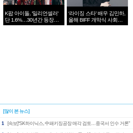
K팝 아이돌, '밀리언셀러'
‘라이징 스타’ 배우 김민하,
단 1.6%…30년간 등장
올해 BIFF 개막식 사회자
1182개팀 전수조사
확정
[많이 본 뉴스]
1
[속보]“SK하이닉스, 中패키징공장 매각 검토…중국서 인수 거론”