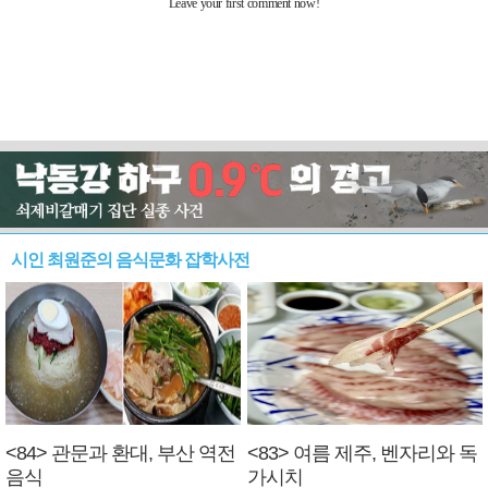
시인 최원준의 음식문화 잡학사전
<84> 관문과 환대, 부산 역전
<83> 여름 제주, 벤자리와 독
음식
가시치