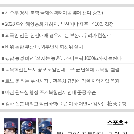
■ 해수부 청사, 북항 국제여객터미널 옆에 선다(종합)
■ 2028 유엔 해양총회 개최지, ‘부산이냐 제주냐’ 10일 결정
■ 외국인 선원 ‘인신매매 경유지’ 된 부산…우려가 현실로
■ 비위 논란 부산TP, 외부인사 혁신위 설치
■ 경남 농정 비전 ‘잘 사는 농촌’…스마트팜 1000㏊까지 늘린다
■ 교육혁신선도지 공모 코앞인데…구·군 난색에 교육청 ‘쩔쩔’
■ 르노 못 타는 부산시장…관용차 규정에 막힌 지역기업 응원
■ 마산 원도심 행정·주거복합단지 연내 준공 수순
■ 검사 신분 버리고 직급하향(10년 이하 저연차 검사)…檢 중수청행 기피
스포츠 +