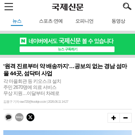
뉴스
스포츠·연예
오피니언
동영상
'원격 진료부터 약 배송까지'…공보의 없는 경남 섬마
을 44곳, 섬닥터 사업
각 마을회관 등 키오스크 설치
주민 2670명에 의료 서비스
무상 지원…이달부터 차례로
김용구 기자 raw720@kookje.co.kr | 2026.06.11 14:27