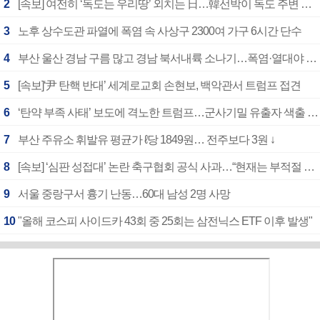
2
[속보] 여전히 ‘독도는 우리땅’ 외치는 日…韓선박이 독도 주변 해양조사 활동하자 반발
3
노후 상수도관 파열에 폭염 속 사상구 2300여 가구 6시간 단수
4
부산 울산 경남 구름 많고 경남 북서내륙 소나기…폭염·열대야 계속
5
[속보]‘尹 탄핵 반대’ 세계로교회 손현보, 백악관서 트럼프 접견
6
‘탄약 부족 사태’ 보도에 격노한 트럼프…군사기밀 유출자 색출 지시
7
부산 주유소 휘발유 평균가 ℓ당 1849원… 전주보다 3원 ↓
8
[속보] ‘심판 성접대’ 논란 축구협회 공식 사과…“현재는 부적절 행위 없어”
9
서울 중랑구서 흉기 난동…60대 남성 2명 사망
10
"올해 코스피 사이드카 43회 중 25회는 삼전닉스 ETF 이후 발생"