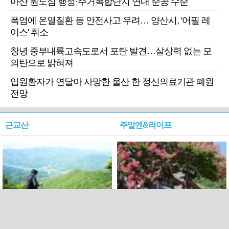
마산 원도심 행정·주거복합단지 연내 준공 수순
폭염에 온열질환 등 안전사고 우려… 양산시, '어필 레
이스' 취소
창녕 중부내륙고속도로서 포탄 발견…살상력 없는 모
의탄으로 밝혀져
입원환자가 연달아 사망한 울산 한 정신의료기관 폐원
전망
근교산
주말엔&라이프
근교산&그너머…상주·문경
폭염보다 더 뜨거워라…100