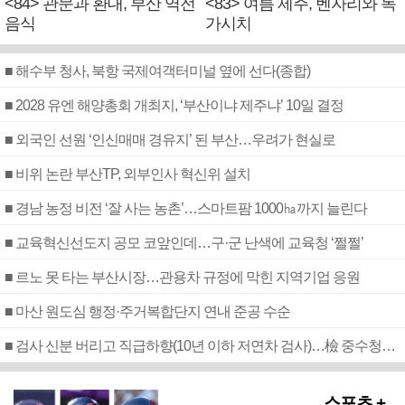
<84> 관문과 환대, 부산 역전
<83> 여름 제주, 벤자리와 독
음식
가시치
■ 해수부 청사, 북항 국제여객터미널 옆에 선다(종합)
■ 2028 유엔 해양총회 개최지, ‘부산이냐 제주냐’ 10일 결정
■ 외국인 선원 ‘인신매매 경유지’ 된 부산…우려가 현실로
■ 비위 논란 부산TP, 외부인사 혁신위 설치
■ 경남 농정 비전 ‘잘 사는 농촌’…스마트팜 1000㏊까지 늘린다
■ 교육혁신선도지 공모 코앞인데…구·군 난색에 교육청 ‘쩔쩔’
■ 르노 못 타는 부산시장…관용차 규정에 막힌 지역기업 응원
■ 마산 원도심 행정·주거복합단지 연내 준공 수순
■ 검사 신분 버리고 직급하향(10년 이하 저연차 검사)…檢 중수청행 기피
스포츠 +