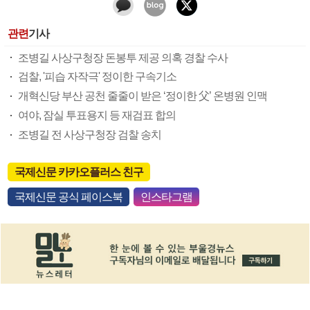
관련
기사
조병길 사상구청장 돈봉투 제공 의혹 경찰 수사
검찰, '피습 자작극' 정이한 구속기소
개혁신당 부산 공천 줄줄이 받은 ‘정이한 父’ 온병원 인맥
여야, 잠실 투표용지 등 재검표 합의
조병길 전 사상구청장 검찰 송치
국제신문 카카오플러스 친구
국제신문 공식 페이스북
인스타그램