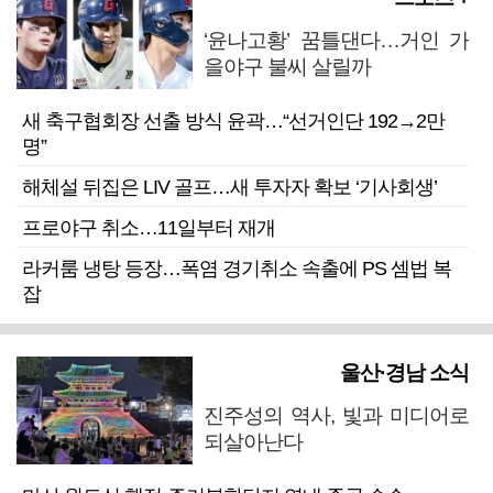
‘윤나고황’ 꿈틀댄다…거인 가
을야구 불씨 살릴까
새 축구협회장 선출 방식 윤곽…“선거인단 192→2만
명”
해체설 뒤집은 LIV 골프…새 투자자 확보 ‘기사회생’
프로야구 취소…11일부터 재개
라커룸 냉탕 등장…폭염 경기취소 속출에 PS 셈법 복
잡
울산·경남 소식
진주성의 역사, 빛과 미디어로
되살아난다