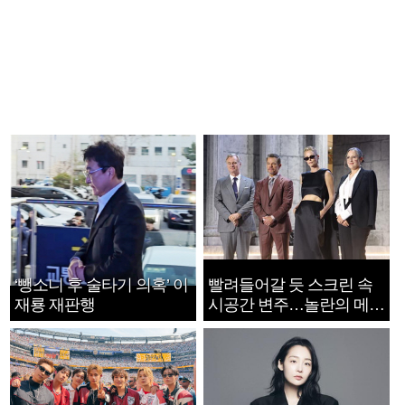
‘뺑소니 후 술타기 의혹’ 이
빨려들어갈 듯 스크린 속
재룡 재판행
시공간 변주…놀란의 메시
지는 ‘전쟁 속죄’