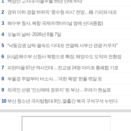
1
백양산 고지대 마을우물 55년 만에 바닥
2
경위 이하 경찰 하위직 ‘중수청 러시’ 전망…檢 기피와 대조
3
해수부 청사, 북항 국제여객터미널 옆에 선다(종합)
4
오늘의 날씨- 2026년 8월 7일
5
“낙동강권 삼락·을숙도·다대포 연결해 서부산 관광 키우자”
6
[사설] 해수부 신청사 북항으로 확정, 해양수도 도약의 전환점
7
피란마을 67년 역사인데…전교생 24명 아미초 통폐합 기로
8
부울경 주말부터 비소식…‘극한 폭염’ 한풀 꺾일 듯
9
외국인 선원 ‘인신매매 경유지’ 된 부산…우려가 현실로
10
부산 청소년 극지탐험대 8인, 열흘간 북극 구석구석 누빈다