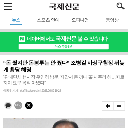
뉴스
스포츠·연예
오피니언
동영상
“돈 줬지만 돈봉투는 안 줬다” 조병길 사상구청장 뒤늦
게 황당 해명
“관내단체 행사장 우연히 방문, 지갑서 돈 꺼내 茶 사주라 해…따로
지지 요구 목적 아녔다”
임동우 기자 help@kookje.co.kr | 2026.06.09 19:28