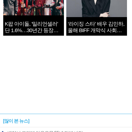
K팝 아이돌, '밀리언셀러'
‘라이징 스타’ 배우 김민하,
단 1.6%…30년간 등장
올해 BIFF 개막식 사회자
1182개팀 전수조사
확정
[많이 본 뉴스]