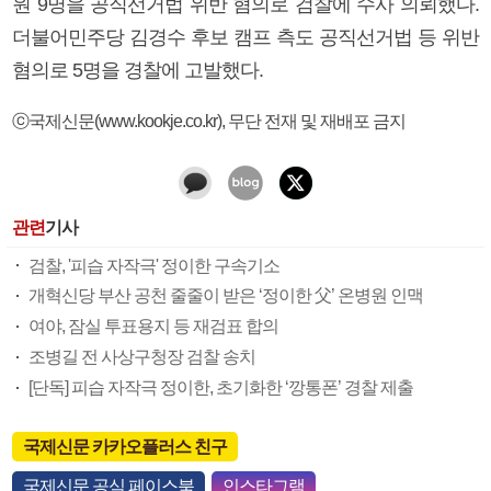
원 9명을 공직선거법 위반 혐의로 검찰에 수사 의뢰했다.
더불어민주당 김경수 후보 캠프 측도 공직선거법 등 위반
혐의로 5명을 경찰에 고발했다.
ⓒ국제신문(www.kookje.co.kr), 무단 전재 및 재배포 금지
관련
기사
검찰, '피습 자작극' 정이한 구속기소
개혁신당 부산 공천 줄줄이 받은 ‘정이한 父’ 온병원 인맥
여야, 잠실 투표용지 등 재검표 합의
조병길 전 사상구청장 검찰 송치
[단독] 피습 자작극 정이한, 초기화한 ‘깡통폰’ 경찰 제출
국제신문 카카오플러스 친구
국제신문 공식 페이스북
인스타그램