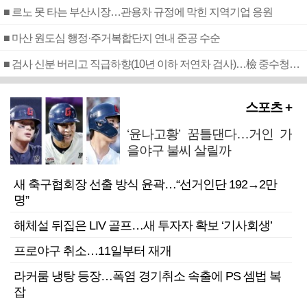
■ 르노 못 타는 부산시장…관용차 규정에 막힌 지역기업 응원
■ 마산 원도심 행정·주거복합단지 연내 준공 수순
■ 검사 신분 버리고 직급하향(10년 이하 저연차 검사)…檢 중수청행 기피
스포츠 +
‘윤나고황’ 꿈틀댄다…거인 가
을야구 불씨 살릴까
새 축구협회장 선출 방식 윤곽…“선거인단 192→2만
명”
해체설 뒤집은 LIV 골프…새 투자자 확보 ‘기사회생’
프로야구 취소…11일부터 재개
라커룸 냉탕 등장…폭염 경기취소 속출에 PS 셈법 복
잡