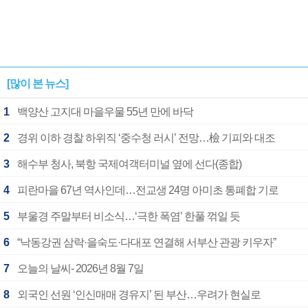
[많이 본 뉴스]
1
백양산 고지대 마을우물 55년 만에 바닥
2
경위 이하 경찰 하위직 ‘중수청 러시’ 전망…檢 기피와 대조
3
해수부 청사, 북항 국제여객터미널 옆에 선다(종합)
4
피란마을 67년 역사인데…전교생 24명 아미초 통폐합 기로
5
부울경 주말부터 비소식…‘극한 폭염’ 한풀 꺾일 듯
6
“낙동강권 삼락·을숙도·다대포 연결해 서부산 관광 키우자”
7
오늘의 날씨- 2026년 8월 7일
8
외국인 선원 ‘인신매매 경유지’ 된 부산…우려가 현실로