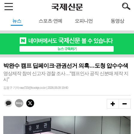
뉴스
스포츠·연예
오피니언
동영상
박완수 캠프 딥페이크·관권선거 의혹…도청 압수수색
영상제작 참여 신고자 경찰 조사…“캠프인사 공직 신분때 제작 지
시”
김용구 기자 raw720@kookje.co.kr | 2026.06.09 19:40