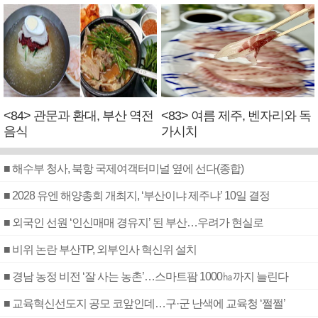
<84> 관문과 환대, 부산 역전
<83> 여름 제주, 벤자리와 독
음식
가시치
■ 해수부 청사, 북항 국제여객터미널 옆에 선다(종합)
■ 2028 유엔 해양총회 개최지, ‘부산이냐 제주냐’ 10일 결정
■ 외국인 선원 ‘인신매매 경유지’ 된 부산…우려가 현실로
■ 비위 논란 부산TP, 외부인사 혁신위 설치
■ 경남 농정 비전 ‘잘 사는 농촌’…스마트팜 1000㏊까지 늘린다
■ 교육혁신선도지 공모 코앞인데…구·군 난색에 교육청 ‘쩔쩔’