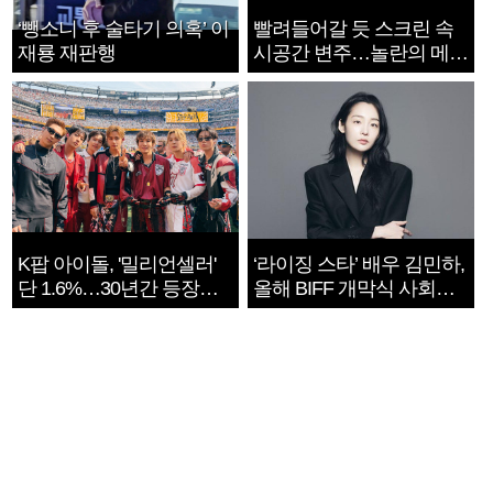
‘뺑소니 후 술타기 의혹’ 이
빨려들어갈 듯 스크린 속
재룡 재판행
시공간 변주…놀란의 메시
지는 ‘전쟁 속죄’
K팝 아이돌, '밀리언셀러'
‘라이징 스타’ 배우 김민하,
단 1.6%…30년간 등장
올해 BIFF 개막식 사회자
1182개팀 전수조사
확정