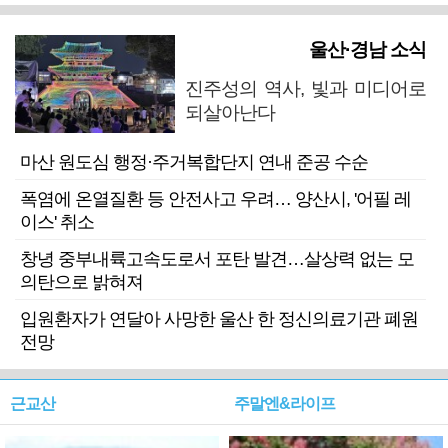
울산·경남 소식
진주성의 역사, 빛과 미디어로
되살아난다
마산 원도심 행정·주거복합단지 연내 준공 수순
폭염에 온열질환 등 안전사고 우려… 양산시, '어필 레
이스' 취소
창녕 중부내륙고속도로서 포탄 발견…살상력 없는 모
의탄으로 밝혀져
입원환자가 연달아 사망한 울산 한 정신의료기관 폐원
전망
근교산
주말엔&라이프