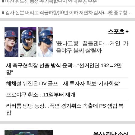
■ 마산 원도심 행정·주거복합단지 연내 준공 수순
■ 검사 신분 버리고 직급하향(10년 이하 저연차 검사)…檢 중수청행 기피
스포츠 +
‘윤나고황’ 꿈틀댄다…거인 가
을야구 불씨 살릴까
새 축구협회장 선출 방식 윤곽…“선거인단 192→2만
명”
해체설 뒤집은 LIV 골프…새 투자자 확보 ‘기사회생’
프로야구 취소…11일부터 재개
라커룸 냉탕 등장…폭염 경기취소 속출에 PS 셈법 복
잡
울산·경남 소식