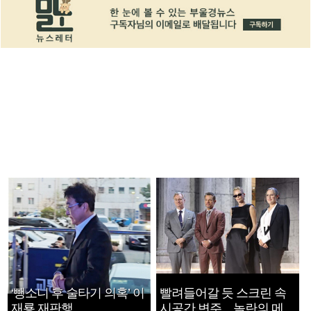
‘뺑소니 후 술타기 의혹’ 이
빨려들어갈 듯 스크린 속
재룡 재판행
시공간 변주…놀란의 메시