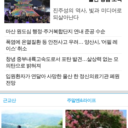
진주성의 역사, 빛과 미디어로
되살아난다
마산 원도심 행정·주거복합단지 연내 준공 수순
폭염에 온열질환 등 안전사고 우려… 양산시, '어필 레
이스' 취소
창녕 중부내륙고속도로서 포탄 발견…살상력 없는 모
의탄으로 밝혀져
입원환자가 연달아 사망한 울산 한 정신의료기관 폐원
전망
근교산
주말엔&라이프