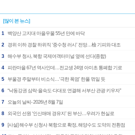
[많이 본 뉴스]
1
백양산 고지대 마을우물 55년 만에 바닥
2
경위 이하 경찰 하위직 ‘중수청 러시’ 전망…檢 기피와 대조
3
해수부 청사, 북항 국제여객터미널 옆에 선다(종합)
4
피란마을 67년 역사인데…전교생 24명 아미초 통폐합 기로
5
부울경 주말부터 비소식…‘극한 폭염’ 한풀 꺾일 듯
6
“낙동강권 삼락·을숙도·다대포 연결해 서부산 관광 키우자”
7
오늘의 날씨- 2026년 8월 7일
8
외국인 선원 ‘인신매매 경유지’ 된 부산…우려가 현실로
9
[사설] 해수부 신청사 북항으로 확정, 해양수도 도약의 전환점