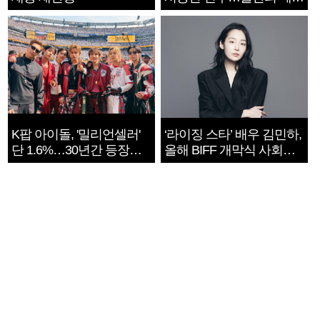
지는 ‘전쟁 속죄’
K팝 아이돌, '밀리언셀러'
‘라이징 스타’ 배우 김민하,
단 1.6%…30년간 등장
올해 BIFF 개막식 사회자
1182개팀 전수조사
확정