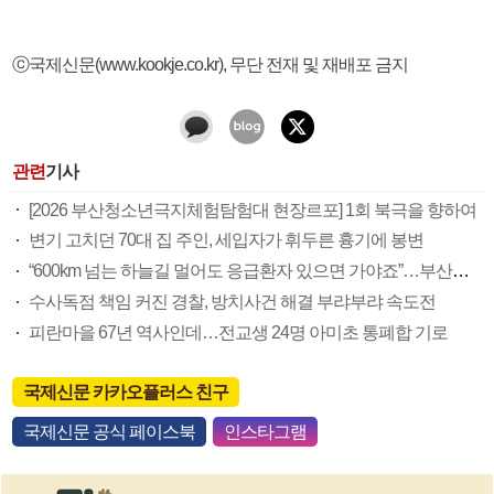
ⓒ국제신문(www.kookje.co.kr), 무단 전재 및 재배포 금지
관련
기사
[2026 부산청소년극지체험탐험대 현장르포] 1회 북극을 향하여
변기 고치던 70대 집 주인, 세입자가 휘두른 흉기에 봉변
“600km 넘는 하늘길 멀어도 응급환자 있으면 가야죠”…부산소방항공대 활약상 눈길
수사독점 책임 커진 경찰, 방치사건 해결 부랴부랴 속도전
피란마을 67년 역사인데…전교생 24명 아미초 통폐합 기로
국제신문 카카오플러스 친구
국제신문 공식 페이스북
인스타그램