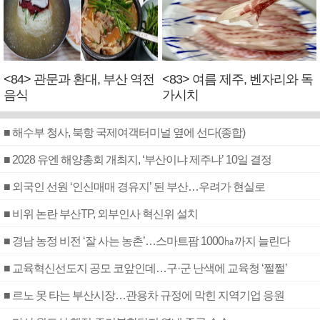
<84> 관문과 환대, 부산 역전
<83> 여름 제주, 벤자리와 독
음식
가시치
■ 해수부 청사, 북항 국제여객터미널 옆에 선다(종합)
■ 2028 유엔 해양총회 개최지, ‘부산이냐 제주냐’ 10일 결정
■ 외국인 선원 ‘인신매매 경유지’ 된 부산…우려가 현실로
■ 비위 논란 부산TP, 외부인사 혁신위 설치
■ 경남 농정 비전 ‘잘 사는 농촌’…스마트팜 1000㏊까지 늘린다
■ 교육혁신선도지 공모 코앞인데…구·군 난색에 교육청 ‘쩔쩔’
■ 르노 못 타는 부산시장…관용차 규정에 막힌 지역기업 응원