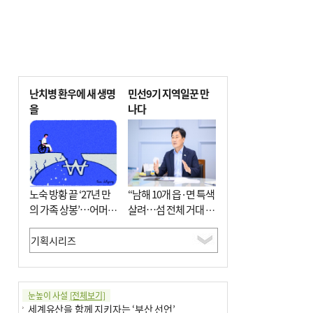
난치병 환우에 새 생명
민선9기 지역일꾼 만
을
나다
노숙 방황 끝 ‘27년 만
“남해 10개 읍·면 특색
의 가족 상봉’…어머니
살려…섬 전체 거대 정
와 행복 꿈꿔
원으로 조성”
눈높이 사설
[전체보기]
세계유산을 함께 지키자는 ‘부산 선언’