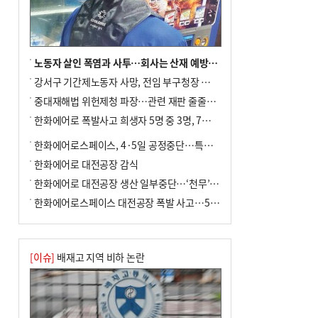
노동자 살인 폭염과 사투…회사는 산재 예방·전기료 절감 전력
강서구 기간제노동자 사망, 전임 부구청장 檢 송치
중대재해법 위헌제청 파장…관련 재판 줄줄이 브레이크
한화에어로 폭발사고 희생자 5명 중 3명, 7일 영면
한화에어로스페이스, 4·5일 공정중단…특별 안전점검
한화에어로 대전공장 감식
한화에어로 대전공장 생산 일부중단…‘천무’ 수출 비상
한화에어로스페이스 대전공장 폭발 사고…5명 사망·2명 부상(종합)
[이슈]
배재고 지역 비하 논란