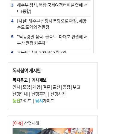
3
해수부 청사, 북항 국제여객터미널 옆에 선
다(종합)
4
[사설] 해수부 신청사 북항으로 확정, 해양
수도 도약의 전환점
5
“낙동강권 삼락·을숙도·다대포 연결해 서
부산 관광 키우자”
6
오늘의 날씨- 2026년 8월 7일
7
부울경 주말부터 비소식…‘극한 폭염’ 한풀
꺾일 듯
독자참여 게시판
8
피란마을 67년 역사인데…전교생 24명 아
독자투고
|
기사제보
미초 통폐합 기로
인사
|
모임
|
개업
|
결혼
|
출산
|
동정
|
부고
9
산행안내
외국인 선원 ‘인신매매 경유지’ 된 부산…
|
산행후기
|
산행사진
우려가 현실로
등산
가이드
|
낚시
가이드
10
교육혁신선도지 공모 코앞인데…구·군 난
색에 교육청 ‘쩔쩔’
[이슈]
산업재해