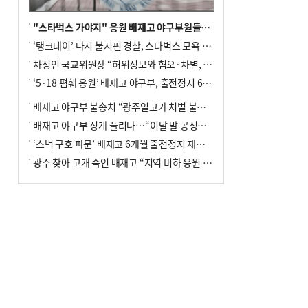
"스타벅스 가야지" 응원 배재고 야구부원들, 학교서 징계 처분
‘탱크데이’ 다시 불지핀 경찰, 스타벅스 모욕 혐의 압수수색
차정인 국교위원장 “허위정보와 혐오·차별, 학교 교실까지 유입"
‘5·18 폄훼 응원’ 배재고 야구부, 출전정지 6개월→1개월 감경
배재고 야구부 불송치 “광주일고가 처벌 불원 의사 표해”
배재고 야구부 징계 풀리나…“이달 말 공정위서 재심의”
‘스벅 구호 파문’ 배재고 6개월 출전정지 재심 신청키로
광주 찾아 고개 숙인 배재고 “지역 비하 응원 잘못”(종합)