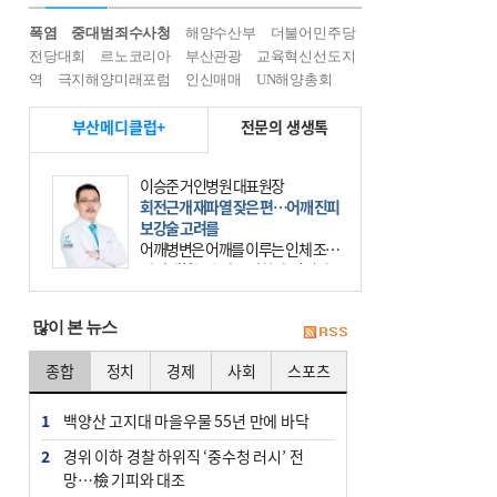
폭염
중대범죄수사청
해양수산부
더불어민주당
전당대회
르노코리아
부산관광
교육혁신선도지
역
극지해양미래포럼
인신매매
UN해양총회
부산메디클럽+
전문의 생생톡
이승준 거인병원 대표원장
회전근개 재파열 잦은 편…어깨 진피
보강술 고려를
어깨병변은 어깨를 이루는 인체 조직
에 발생하는 손상을 말한다. 여기에
는 오십견과 회전근개 증후군, 어깨
의 석회성 힘줄염 등이 있다. 국민건
많이 본 뉴스
강보험에 의하면 어깨병변
종합
정치
경제
사회
스포츠
1
백양산 고지대 마을우물 55년 만에 바닥
2
경위 이하 경찰 하위직 ‘중수청 러시’ 전
망…檢 기피와 대조