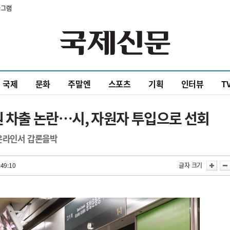
타그램
국제
문화
주말엔
스포츠
기획
인터뷰
T
원 차출 논란…시, 자원자 투입으로 선회
…온라인서 갑론을박
:49:10
글자 크기