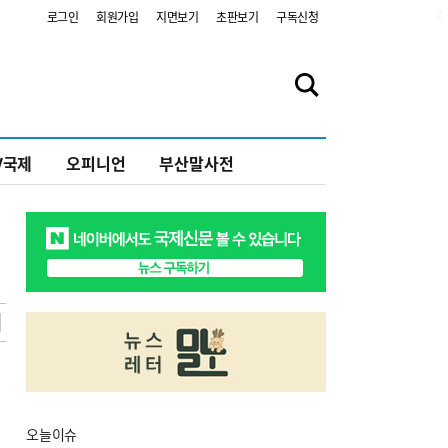
2
로그인
회원가입
지면보기
초판보기
구독신청
V국제
오피니언
부산말사전
오늘
이슈