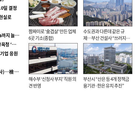
10일 결정
 현실로
짬짜미로 ‘金겹살’ 만든 업체
수도권과 다른데 같은 규
■ 경남 농정 비전 ‘잘 사는 농촌’…스마트팜 1000㏊까지 늘린다
6곳 기소(종합)
제…부산 건설사 “쓰러지기
■ 교육혁신선도지 공모 코앞인데…구·군 난색에 교육청 ‘쩔쩔’
직전”
역기업 응원
■ 검사 신분 버리고 직급하향(10년 이하 저연차 검사)…檢 중수청행 기피
해수부 ‘신청사 부지’ 직원 의
부산시 “산은 등 4개 정책금
견 반영
융기관·한은 유치 추진”