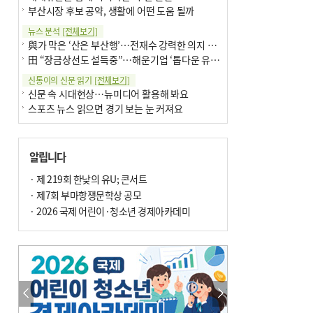
부산시장 후보 공약, 생활에 어떤 도움 될까
뉴스 분석
[전체보기]
與가 막은 ‘산은 부산행’…전재수 강력한 의지 표명 없인 공염불
田 “장금상선도 설득중”…해운기업 ‘톱다운 유치전’ 가속
신통이의 신문 읽기
[전체보기]
신문 속 시대현상…뉴미디어 활용해 봐요
스포츠 뉴스 읽으면 경기 보는 눈 커져요
어떻게 생각하십니까
[전체보기]
구·군 승진 축하화분 관행 없애자니 소상공인 울상
알립니다
3년째 병상에 있는 구의원…의정활동 못해도 월급 그대로
팩트체크
· 제 219회 한낮의 유U; 콘서트
[전체보기]
금정산 반려견 데리고 갈 수 있나…알아보니 ‘국립공원은 출입 불가’
· 제7회 부마항쟁문학상 공모
서울 도림천도 공업용수 활용한다는 사례, 정수 없이 한강물 공급…수질만 공업용수
· 2026 국제 어린이·청소년 경제아카데미
포토에세이
[전체보기]
연꽃 위 개개비
의령 한우산 털중나리
한 손 뉴스
[전체보기]
시민이 개발한 폭염 대응 앱 ‘그늘로’ 길안내 지도 등 인기
골목 맛집 발굴 고메 셀렉션…부산시, 페스티벌 시월 연계