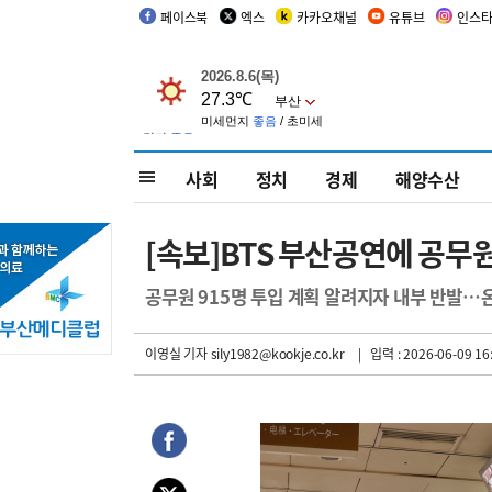
페이스북
엑스
카카오채널
유튜브
인스
사회
정치
경제
해양수산
[속보]BTS 부산공연에 공무
공무원 915명 투입 계획 알려지자 내부 반발
이영실 기자
sily1982@kookje.co.kr
| 입력 : 2026-06-09 16