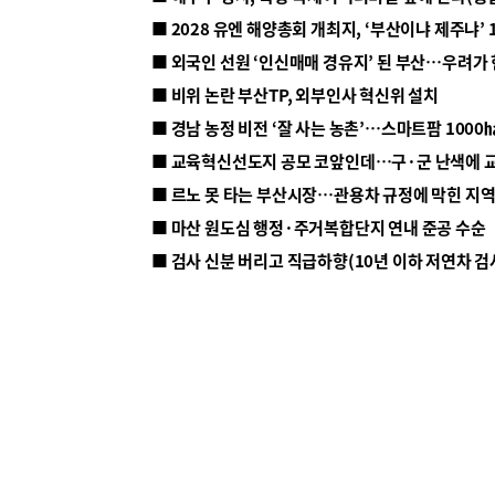
■ 2028 유엔 해양총회 개최지, ‘부산이냐 제주냐’ 
■ 외국인 선원 ‘인신매매 경유지’ 된 부산…우려가
■ 비위 논란 부산TP, 외부인사 혁신위 설치
■ 르노 못 타는 부산시장…관용차 규정에 막힌 지
■ 마산 원도심 행정·주거복합단지 연내 준공 수순