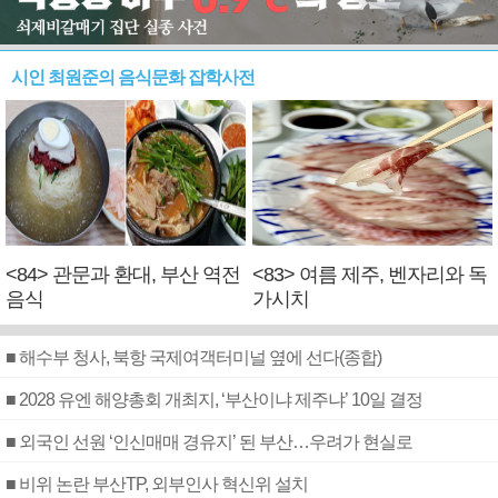
시인 최원준의 음식문화 잡학사전
<84> 관문과 환대, 부산 역전
<83> 여름 제주, 벤자리와 독
음식
가시치
■ 해수부 청사, 북항 국제여객터미널 옆에 선다(종합)
■ 2028 유엔 해양총회 개최지, ‘부산이냐 제주냐’ 10일 결정
■ 외국인 선원 ‘인신매매 경유지’ 된 부산…우려가 현실로
■ 비위 논란 부산TP, 외부인사 혁신위 설치