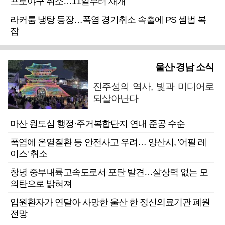
프로야구 취소…11일부터 재개
라커룸 냉탕 등장…폭염 경기취소 속출에 PS 셈법 복
잡
울산·경남 소식
진주성의 역사, 빛과 미디어로
되살아난다
마산 원도심 행정·주거복합단지 연내 준공 수순
폭염에 온열질환 등 안전사고 우려… 양산시, '어필 레
이스' 취소
창녕 중부내륙고속도로서 포탄 발견…살상력 없는 모
의탄으로 밝혀져
입원환자가 연달아 사망한 울산 한 정신의료기관 폐원
전망