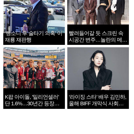
‘뺑소니 후 술타기 의혹’ 이
빨려들어갈 듯 스크린 속
재룡 재판행
시공간 변주…놀란의 메시
지는 ‘전쟁 속죄’
K팝 아이돌, '밀리언셀러'
‘라이징 스타’ 배우 김민하,
단 1.6%…30년간 등장
올해 BIFF 개막식 사회자
1182개팀 전수조사
확정