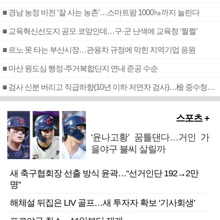
■ 경남 농정 비전 ‘잘 사는 농촌’…스마트팜 1000㏊까지 늘린다
■ 교육혁신선도지 공모 코앞인데…구·군 난색에 교육청 ‘쩔쩔’
■ 르노 못 타는 부산시장…관용차 규정에 막힌 지역기업 응원
■ 마산 원도심 행정·주거복합단지 연내 준공 수순
■ 검사 신분 버리고 직급하향(10년 이하 저연차 검사)…檢 중수청행 기피
스포츠 +
‘윤나고황’ 꿈틀댄다…거인 가
을야구 불씨 살릴까
새 축구협회장 선출 방식 윤곽…“선거인단 192→2만
명”
해체설 뒤집은 LIV 골프…새 투자자 확보 ‘기사회생’