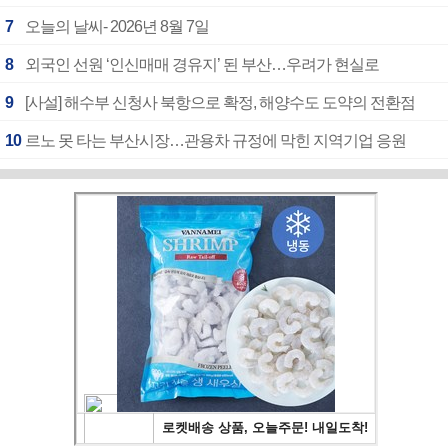
7
오늘의 날씨- 2026년 8월 7일
8
외국인 선원 ‘인신매매 경유지’ 된 부산…우려가 현실로
9
[사설] 해수부 신청사 북항으로 확정, 해양수도 도약의 전환점
10
르노 못 타는 부산시장…관용차 규정에 막힌 지역기업 응원