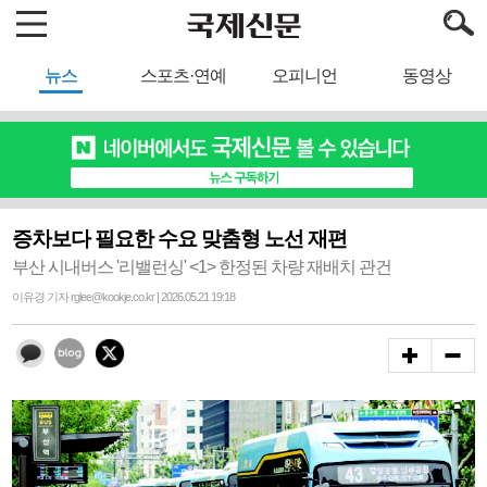
뉴스
스포츠·연예
오피니언
동영상
증차보다 필요한 수요 맞춤형 노선 재편
부산 시내버스 '리밸런싱' <1> 한정된 차량 재배치 관건
이유경 기자 rglee@kookje.co.kr | 2026.05.21 19:18