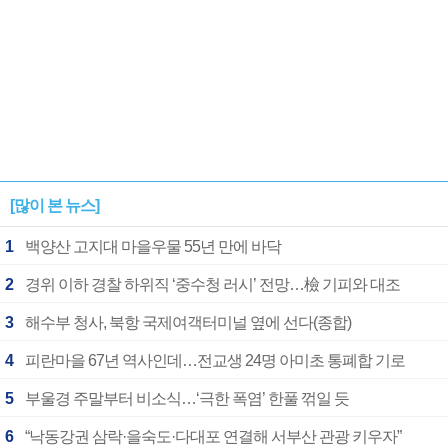
[많이 본 뉴스]
1
백양산 고지대 마을우물 55년 만에 바닥
2
경위 이하 경찰 하위직 ‘중수청 러시’ 전망…檢 기피와 대조
3
해수부 청사, 북항 국제여객터미널 옆에 선다(종합)
4
피란마을 67년 역사인데…전교생 24명 아미초 통폐합 기로
5
부울경 주말부터 비소식…‘극한 폭염’ 한풀 꺾일 듯
6
“낙동강권 삼락·을숙도·다대포 연결해 서부산 관광 키우자”