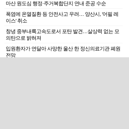
마산 원도심 행정·주거복합단지 연내 준공 수순
폭염에 온열질환 등 안전사고 우려… 양산시, '어필 레
이스' 취소
창녕 중부내륙고속도로서 포탄 발견…살상력 없는 모
의탄으로 밝혀져
입원환자가 연달아 사망한 울산 한 정신의료기관 폐원
전망
근교산
주말엔&라이프
근교산&그너머…상주·문경
폭염보다 더 뜨거워라…100