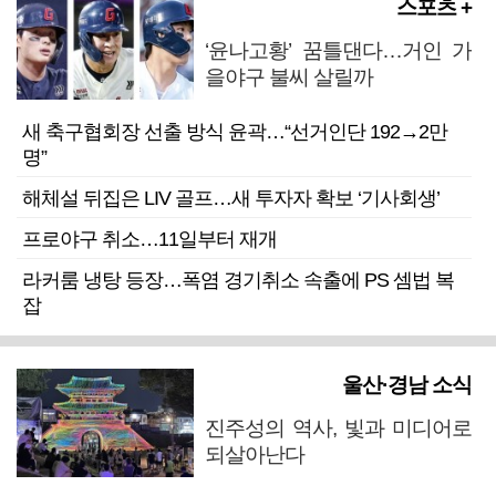
스포츠 +
‘윤나고황’ 꿈틀댄다…거인 가
을야구 불씨 살릴까
새 축구협회장 선출 방식 윤곽…“선거인단 192→2만
명”
해체설 뒤집은 LIV 골프…새 투자자 확보 ‘기사회생’
프로야구 취소…11일부터 재개
라커룸 냉탕 등장…폭염 경기취소 속출에 PS 셈법 복
잡
울산·경남 소식
진주성의 역사, 빛과 미디어로
되살아난다