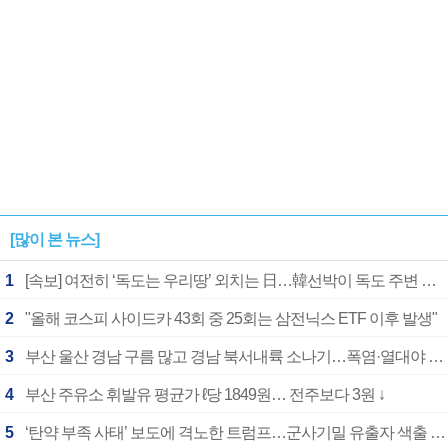
[많이 본 뉴스]
1
[속보] 여전히 ‘독도는 우리땅’ 외치는 日…韓선박이 독도 주변 해양조사 활동하자 반발
2
"올해 코스피 사이드카 43회 중 25회는 삼전닉스 ETF 이후 발생"
3
부산 울산 경남 구름 많고 경남 북서내륙 소나기…폭염·열대야 계속
4
부산 주유소 휘발유 평균가 ℓ당 1849원… 전주보다 3원 ↓
5
‘탄약 부족 사태’ 보도에 격노한 트럼프…군사기밀 유출자 색출 지시