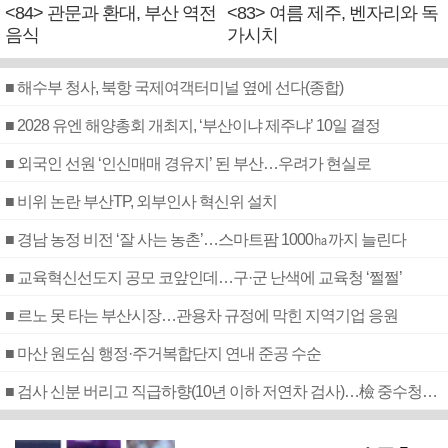
<84> 관문과 환대, 부산 역전
<83> 여름 제주, 벤자리와 독
음식
가시치
■ 해수부 청사, 북항 국제여객터미널 옆에 선다(종합)
■ 2028 유엔 해양총회 개최지, ‘부산이냐 제주냐’ 10일 결정
■ 외국인 선원 ‘인신매매 경유지’ 된 부산…우려가 현실로
■ 비위 논란 부산TP, 외부인사 혁신위 설치
■ 경남 농정 비전 ‘잘 사는 농촌’…스마트팜 1000㏊까지 늘린다
■ 교육혁신선도지 공모 코앞인데…구·군 난색에 교육청 ‘쩔쩔’
■ 르노 못 타는 부산시장…관용차 규정에 막힌 지역기업 응원
■ 마산 원도심 행정·주거복합단지 연내 준공 수순
■ 검사 신분 버리고 직급하향(10년 이하 저연차 검사)…檢 중수청행 기피