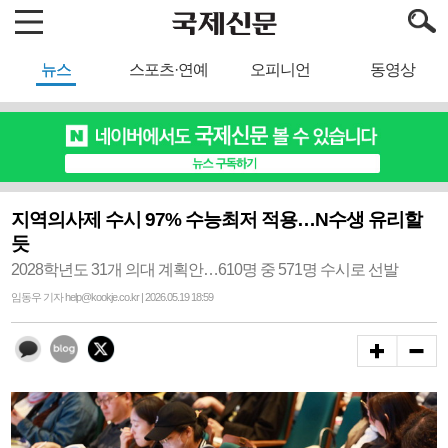
뉴스
스포츠·연예
오피니언
동영상
지역의사제 수시 97% 수능최저 적용…N수생 유리할
듯
2028학년도 31개 의대 계획안…610명 중 571명 수시로 선발
임동우 기자 help@kookje.co.kr | 2026.05.19 18:59