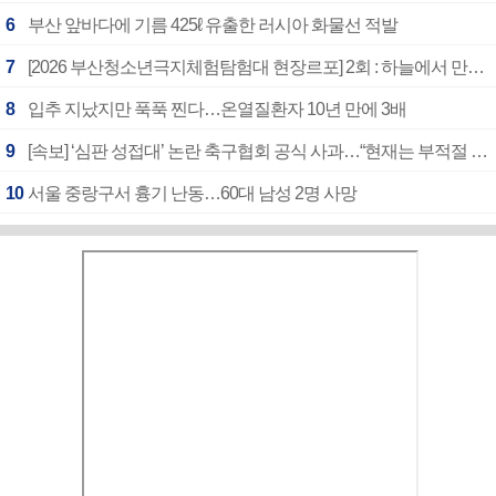
6
부산 앞바다에 기름 425ℓ 유출한 러시아 화물선 적발
7
[2026 부산청소년극지체험탐험대 현장르포] 2회 : 하늘에서 만난 얼음의 나라
8
입추 지났지만 푹푹 찐다…온열질환자 10년 만에 3배
9
[속보] ‘심판 성접대’ 논란 축구협회 공식 사과…“현재는 부적절 행위 없어”
10
서울 중랑구서 흉기 난동…60대 남성 2명 사망