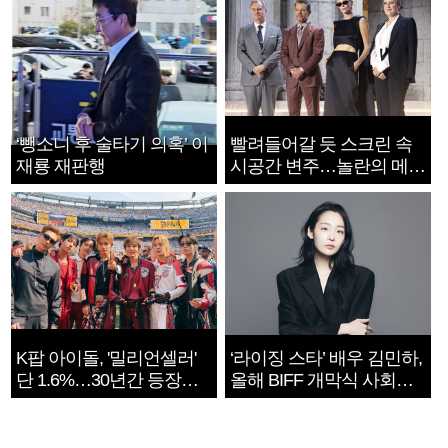
‘뺑소니 후 술타기 의혹’ 이
빨려들어갈 듯 스크린 속
재룡 재판행
시공간 변주…놀란의 메시
지는 ‘전쟁 속죄’
K팝 아이돌, '밀리언셀러'
‘라이징 스타’ 배우 김민하,
단 1.6%…30년간 등장
올해 BIFF 개막식 사회자
1182개팀 전수조사
확정