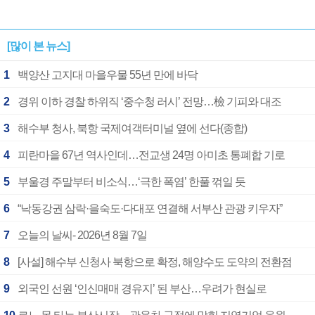
[많이 본 뉴스]
1
백양산 고지대 마을우물 55년 만에 바닥
2
경위 이하 경찰 하위직 ‘중수청 러시’ 전망…檢 기피와 대조
3
해수부 청사, 북항 국제여객터미널 옆에 선다(종합)
4
피란마을 67년 역사인데…전교생 24명 아미초 통폐합 기로
5
부울경 주말부터 비소식…‘극한 폭염’ 한풀 꺾일 듯
6
“낙동강권 삼락·을숙도·다대포 연결해 서부산 관광 키우자”
7
오늘의 날씨- 2026년 8월 7일
8
[사설] 해수부 신청사 북항으로 확정, 해양수도 도약의 전환점
9
외국인 선원 ‘인신매매 경유지’ 된 부산…우려가 현실로