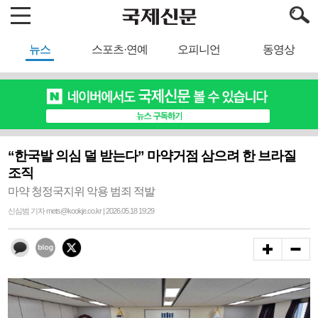
뉴스
스포츠·연예
오피니언
동영상
“한국발 의심 덜 받는다” 마약거점 삼으려 한 브라질
조직
마약 청정국지위 악용 범죄 적발
신심범 기자 mets@kookje.co.kr | 2026.05.18 19:29