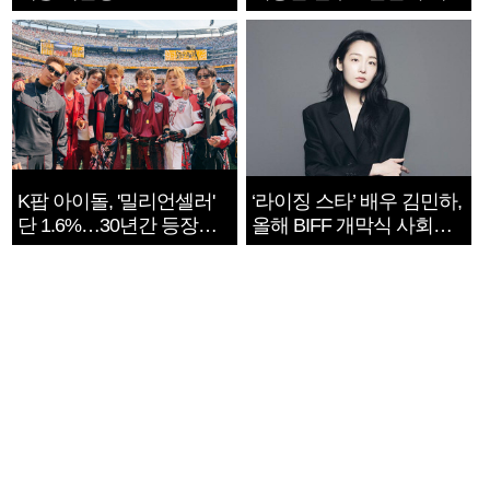
지는 ‘전쟁 속죄’
K팝 아이돌, '밀리언셀러'
‘라이징 스타’ 배우 김민하,
단 1.6%…30년간 등장
올해 BIFF 개막식 사회자
1182개팀 전수조사
확정