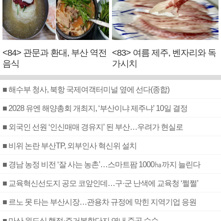
<84> 관문과 환대, 부산 역전
<83> 여름 제주, 벤자리와 독
음식
가시치
■ 해수부 청사, 북항 국제여객터미널 옆에 선다(종합)
■ 2028 유엔 해양총회 개최지, ‘부산이냐 제주냐’ 10일 결정
■ 외국인 선원 ‘인신매매 경유지’ 된 부산…우려가 현실로
■ 비위 논란 부산TP, 외부인사 혁신위 설치
■ 경남 농정 비전 ‘잘 사는 농촌’…스마트팜 1000㏊까지 늘린다
■ 교육혁신선도지 공모 코앞인데…구·군 난색에 교육청 ‘쩔쩔’
■ 르노 못 타는 부산시장…관용차 규정에 막힌 지역기업 응원
■ 마산 원도심 행정·주거복합단지 연내 준공 수순