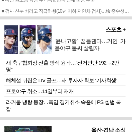
■ 검사 신분 버리고 직급하향(10년 이하 저연차 검사)…檢 중수청행 기피
스포츠 +
‘윤나고황’ 꿈틀댄다…거인 가
을야구 불씨 살릴까
새 축구협회장 선출 방식 윤곽…“선거인단 192→2만
명”
해체설 뒤집은 LIV 골프…새 투자자 확보 ‘기사회생’
프로야구 취소…11일부터 재개
라커룸 냉탕 등장…폭염 경기취소 속출에 PS 셈법 복
잡
울산·경남 소식