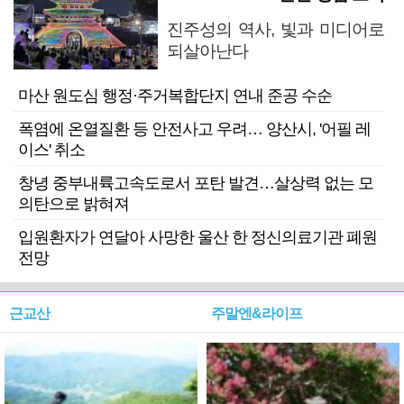
진주성의 역사, 빛과 미디어로
되살아난다
마산 원도심 행정·주거복합단지 연내 준공 수순
폭염에 온열질환 등 안전사고 우려… 양산시, '어필 레
이스' 취소
창녕 중부내륙고속도로서 포탄 발견…살상력 없는 모
의탄으로 밝혀져
입원환자가 연달아 사망한 울산 한 정신의료기관 폐원
전망
근교산
주말엔&라이프