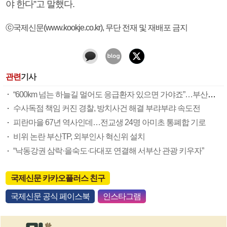
야 한다”고 말했다.
ⓒ국제신문(www.kookje.co.kr), 무단 전재 및 재배포 금지
관련
기사
“600km 넘는 하늘길 멀어도 응급환자 있으면 가야죠”…부산소방항공대 활약상 눈길
수사독점 책임 커진 경찰, 방치사건 해결 부랴부랴 속도전
피란마을 67년 역사인데…전교생 24명 아미초 통폐합 기로
비위 논란 부산TP, 외부인사 혁신위 설치
“낙동강권 삼락·을숙도·다대포 연결해 서부산 관광 키우자”
국제신문 카카오플러스 친구
국제신문 공식 페이스북
인스타그램