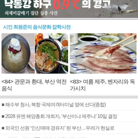
시인 최원준의 음식문화 잡학사전
<84> 관문과 환대, 부산 역전
<83> 여름 제주, 벤자리와 독
음식
가시치
■ 해수부 청사, 북항 국제여객터미널 옆에 선다(종합)
■ 2028 유엔 해양총회 개최지, ‘부산이냐 제주냐’ 10일 결정
■ 외국인 선원 ‘인신매매 경유지’ 된 부산…우려가 현실로