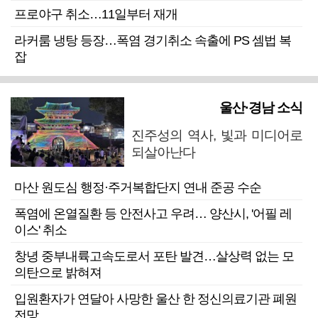
프로야구 취소…11일부터 재개
라커룸 냉탕 등장…폭염 경기취소 속출에 PS 셈법 복
잡
울산·경남 소식
진주성의 역사, 빛과 미디어로
되살아난다
마산 원도심 행정·주거복합단지 연내 준공 수순
폭염에 온열질환 등 안전사고 우려… 양산시, '어필 레
이스' 취소
창녕 중부내륙고속도로서 포탄 발견…살상력 없는 모
의탄으로 밝혀져
입원환자가 연달아 사망한 울산 한 정신의료기관 폐원
전망