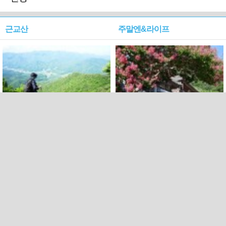
근교산
주말엔&라이프
근교산&그너머…상주·문경
폭염보다 더 뜨거워라…100
청화산~시루봉
일을 붉게 불태울 ‘선비정신’
피었네
PC버전
엑스
페이스북
Copyright ⓒ 2015 All rights reserved by 국제신문