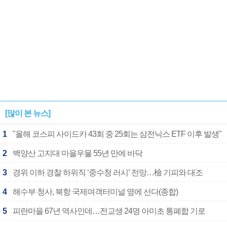
[많이 본 뉴스]
1
"올해 코스피 사이드카 43회 중 25회는 삼전닉스 ETF 이후 발생"
2
백양산 고지대 마을우물 55년 만에 바닥
3
경위 이하 경찰 하위직 ‘중수청 러시’ 전망…檢 기피와 대조
4
해수부 청사, 북항 국제여객터미널 옆에 선다(종합)
5
피란마을 67년 역사인데…전교생 24명 아미초 통폐합 기로