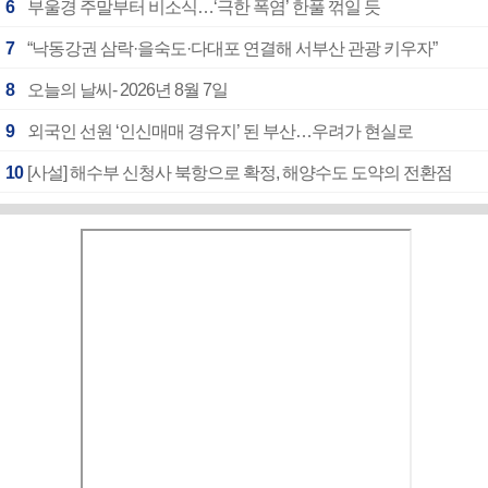
6
부울경 주말부터 비소식…‘극한 폭염’ 한풀 꺾일 듯
7
“낙동강권 삼락·을숙도·다대포 연결해 서부산 관광 키우자”
8
오늘의 날씨- 2026년 8월 7일
9
외국인 선원 ‘인신매매 경유지’ 된 부산…우려가 현실로
10
[사설] 해수부 신청사 북항으로 확정, 해양수도 도약의 전환점