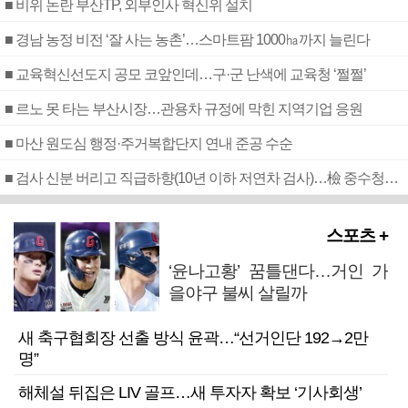
■ 비위 논란 부산TP, 외부인사 혁신위 설치
■ 경남 농정 비전 ‘잘 사는 농촌’…스마트팜 1000㏊까지 늘린다
■ 교육혁신선도지 공모 코앞인데…구·군 난색에 교육청 ‘쩔쩔’
■ 르노 못 타는 부산시장…관용차 규정에 막힌 지역기업 응원
■ 마산 원도심 행정·주거복합단지 연내 준공 수순
■ 검사 신분 버리고 직급하향(10년 이하 저연차 검사)…檢 중수청행 기피
스포츠 +
‘윤나고황’ 꿈틀댄다…거인 가
을야구 불씨 살릴까
새 축구협회장 선출 방식 윤곽…“선거인단 192→2만
명”
해체설 뒤집은 LIV 골프…새 투자자 확보 ‘기사회생’