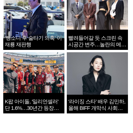
‘뺑소니 후 술타기 의혹’ 이
빨려들어갈 듯 스크린 속
재룡 재판행
시공간 변주…놀란의 메시
지는 ‘전쟁 속죄’
K팝 아이돌, '밀리언셀러'
‘라이징 스타’ 배우 김민하,
단 1.6%…30년간 등장
올해 BIFF 개막식 사회자
1182개팀 전수조사
확정