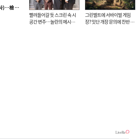
■ 검사 신분 버리고 직급하향(10년 이하 저연차 검사)…檢 중수청행 기피
빨려들어갈 듯 스크린 속 시
그린벨트에 서바이벌 게임
공간 변주…놀란의 메시지
장? 잇단 개장 문의에 찬반 논
는 ‘전쟁 속죄’
쟁