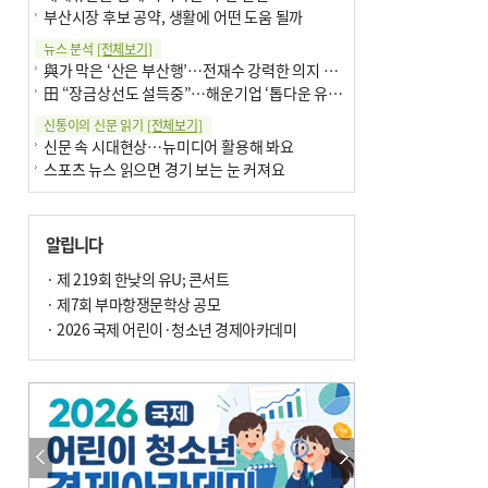
부산시장 후보 공약, 생활에 어떤 도움 될까
뉴스 분석
[전체보기]
與가 막은 ‘산은 부산행’…전재수 강력한 의지 표명 없인 공염불
田 “장금상선도 설득중”…해운기업 ‘톱다운 유치전’ 가속
신통이의 신문 읽기
[전체보기]
신문 속 시대현상…뉴미디어 활용해 봐요
스포츠 뉴스 읽으면 경기 보는 눈 커져요
어떻게 생각하십니까
[전체보기]
구·군 승진 축하화분 관행 없애자니 소상공인 울상
알립니다
3년째 병상에 있는 구의원…의정활동 못해도 월급 그대로
팩트체크
· 제 219회 한낮의 유U; 콘서트
[전체보기]
금정산 반려견 데리고 갈 수 있나…알아보니 ‘국립공원은 출입 불가’
· 제7회 부마항쟁문학상 공모
서울 도림천도 공업용수 활용한다는 사례, 정수 없이 한강물 공급…수질만 공업용수
· 2026 국제 어린이·청소년 경제아카데미
포토에세이
[전체보기]
연꽃 위 개개비
의령 한우산 털중나리
한 손 뉴스
[전체보기]
시민이 개발한 폭염 대응 앱 ‘그늘로’ 길안내 지도 등 인기
골목 맛집 발굴 고메 셀렉션…부산시, 페스티벌 시월 연계