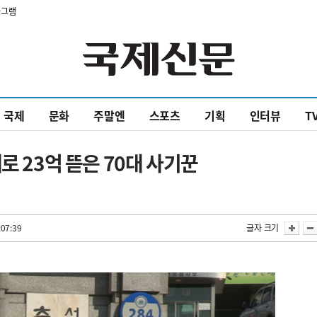
타그램
국제
문화
주말엔
스포츠
기획
인터뷰
T
로 23억 뜯은 70대 사기꾼
:07:39
글자 크기