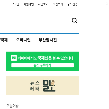
2
로그인
회원가입
지면보기
초판보기
구독신청
V국제
오피니언
부산말사전
오늘
이슈