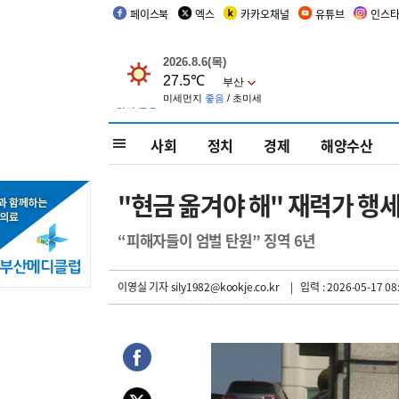
페이스북
엑스
카카오채널
유튜브
인스
사회
정치
경제
해양수산
"현금 옮겨야 해" 재력가 행세
“피해자들이 엄벌 탄원” 징역 6년
이영실 기자
sily1982@kookje.co.kr
| 입력 : 2026-05-17 08