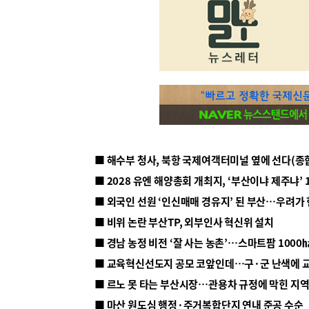
■ 해수부 청사, 북항 국제여객터미널 옆에 선다(종
■ 2028 유엔 해양총회 개최지, ‘부산이냐 제주냐’ 
■ 외국인 선원 ‘인신매매 경유지’ 된 부산…우려가
■ 비위 논란 부산TP, 외부인사 혁신위 설치
■ 르노 못 타는 부산시장…관용차 규정에 막힌 지
■ 마산 원도심 행정·주거복합단지 연내 준공 수순