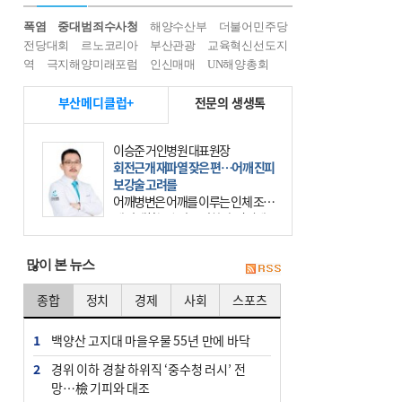
폭염
중대범죄수사청
해양수산부
더불어민주당
전당대회
르노코리아
부산관광
교육혁신선도지
역
극지해양미래포럼
인신매매
UN해양총회
부산메디클럽+
전문의 생생톡
이승준 거인병원 대표원장
회전근개 재파열 잦은 편…어깨 진피
보강술 고려를
어깨병변은 어깨를 이루는 인체 조직
에 발생하는 손상을 말한다. 여기에
는 오십견과 회전근개 증후군, 어깨
의 석회성 힘줄염 등이 있다. 국민건
많이 본 뉴스
강보험에 의하면 어깨병변
종합
정치
경제
사회
스포츠
1
백양산 고지대 마을우물 55년 만에 바닥
2
경위 이하 경찰 하위직 ‘중수청 러시’ 전
망…檢 기피와 대조