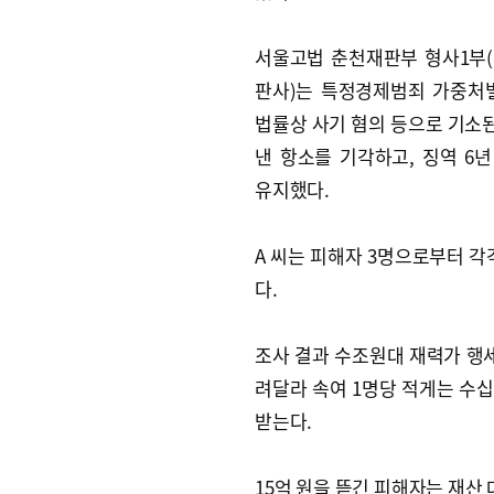
서울고법 춘천재판부 형사1부
판사)는 특정경제범죄 가중처
법률상 사기 혐의 등으로 기소된 
낸 항소를 기각하고, 징역 6
유지했다.
A 씨는 피해자 3명으로부터 각각
다.
조사 결과 수조원대 재력가 행세
려달라 속여 1명당 적게는 수십
받는다.
15억 원을 뜯긴 피해자는 재산