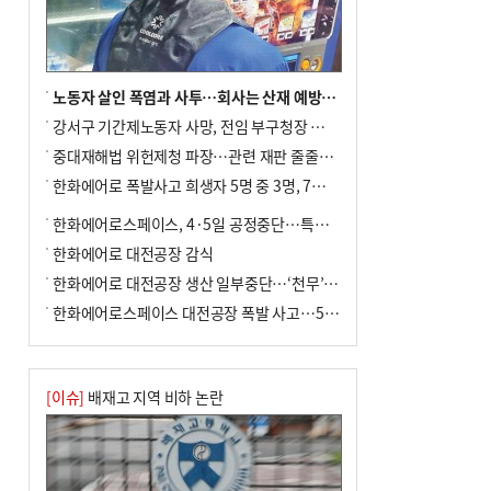
노동자 살인 폭염과 사투…회사는 산재 예방·전기료 절감 전력
강서구 기간제노동자 사망, 전임 부구청장 檢 송치
중대재해법 위헌제청 파장…관련 재판 줄줄이 브레이크
한화에어로 폭발사고 희생자 5명 중 3명, 7일 영면
한화에어로스페이스, 4·5일 공정중단…특별 안전점검
한화에어로 대전공장 감식
한화에어로 대전공장 생산 일부중단…‘천무’ 수출 비상
한화에어로스페이스 대전공장 폭발 사고…5명 사망·2명 부상(종합)
[이슈]
배재고 지역 비하 논란