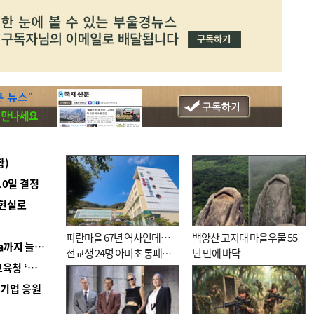
합)
10일 결정
 현실로
피란마을 67년 역사인데…
백양산 고지대 마을우물 55
■ 경남 농정 비전 ‘잘 사는 농촌’…스마트팜 1000㏊까지 늘린다
전교생 24명 아미초 통폐합
년 만에 바닥
■ 교육혁신선도지 공모 코앞인데…구·군 난색에 교육청 ‘쩔쩔’
기로
역기업 응원