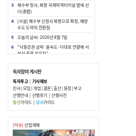
3
해수부 청사, 북항 국제여객터미널 옆에 선
다(종합)
4
[사설] 해수부 신청사 북항으로 확정, 해양
수도 도약의 전환점
5
오늘의 날씨- 2026년 8월 7일
6
“낙동강권 삼락·을숙도·다대포 연결해 서
부산 관광 키우자”
7
부울경 주말부터 비소식…‘극한 폭염’ 한풀
꺾일 듯
독자참여 게시판
8
피란마을 67년 역사인데…전교생 24명 아
독자투고
|
기사제보
미초 통폐합 기로
인사
|
모임
|
개업
|
결혼
|
출산
|
동정
|
부고
9
산행안내
교육혁신선도지 공모 코앞인데…구·군 난
|
산행후기
|
산행사진
색에 교육청 ‘쩔쩔’
등산
가이드
|
낚시
가이드
10
2028 유엔 해양총회 개최지, ‘부산이냐 제
주냐’ 10일 결정
[이슈]
산업재해