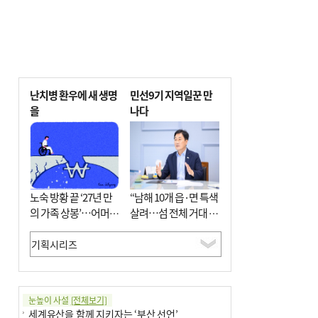
난치병 환우에 새 생명
민선9기 지역일꾼 만
을
나다
노숙 방황 끝 ‘27년 만
“남해 10개 읍·면 특색
의 가족 상봉’…어머니
살려…섬 전체 거대 정
와 행복 꿈꿔
원으로 조성”
눈높이 사설
[전체보기]
세계유산을 함께 지키자는 ‘부산 선언’