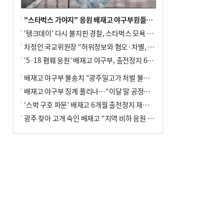
"스타벅스 가야지" 응원 배재고 야구부원들, 학교서 징계 처분
‘탱크데이’ 다시 불지핀 경찰, 스타벅스 모욕 혐의 압수수색
차정인 국교위원장 “허위정보와 혐오·차별, 학교 교실까지 유입"
‘5·18 폄훼 응원’ 배재고 야구부, 출전정지 6개월→1개월 감경
배재고 야구부 불송치 “광주일고가 처벌 불원 의사 표해”
배재고 야구부 징계 풀리나…“이달 말 공정위서 재심의”
‘스벅 구호 파문’ 배재고 6개월 출전정지 재심 신청키로
광주 찾아 고개 숙인 배재고 “지역 비하 응원 잘못”(종합)