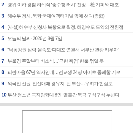
2
경위 이하 경찰 하위직 ‘중수청 러시’ 전망…檢 기피와 대조
3
해수부 청사, 북항 국제여객터미널 옆에 선다(종합)
4
[사설] 해수부 신청사 북항으로 확정, 해양수도 도약의 전환점
5
오늘의 날씨- 2026년 8월 7일
6
“낙동강권 삼락·을숙도·다대포 연결해 서부산 관광 키우자”
7
부울경 주말부터 비소식…‘극한 폭염’ 한풀 꺾일 듯
8
피란마을 67년 역사인데…전교생 24명 아미초 통폐합 기로
9
외국인 선원 ‘인신매매 경유지’ 된 부산…우려가 현실로
10
부산 청소년 극지탐험대 8인, 열흘간 북극 구석구석 누빈다