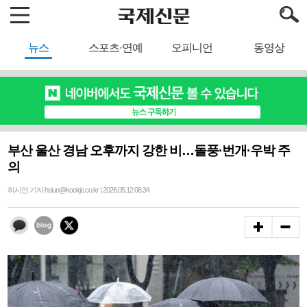
뉴스
스포츠·연예
오피니언
동영상
부산 울산 경남 오후까지 강한 비…돌풍·번개·우박 주
의
허시언 기자 hsiun@kookje.co.kr | 2026.05.12 06:34