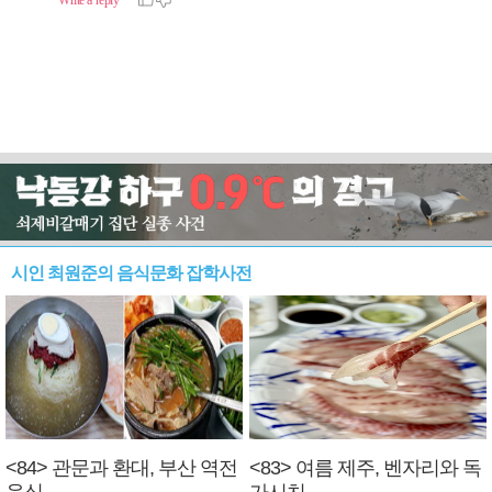
시인 최원준의 음식문화 잡학사전
<84> 관문과 환대, 부산 역전
<83> 여름 제주, 벤자리와 독