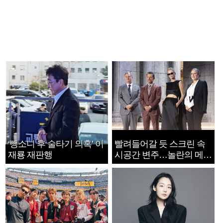
‘뺑소니 후 술타기 의혹’ 이
빨려들어갈 듯 스크린 속
재룡 재판행
시공간 변주…놀란의 메시
지는 ‘전쟁 속죄’