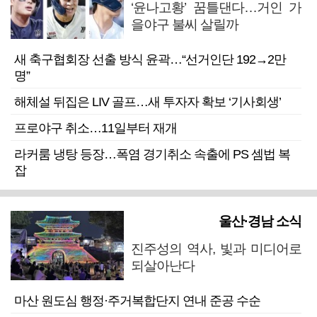
‘윤나고황’ 꿈틀댄다…거인 가
을야구 불씨 살릴까
새 축구협회장 선출 방식 윤곽…“선거인단 192→2만
명”
해체설 뒤집은 LIV 골프…새 투자자 확보 ‘기사회생’
프로야구 취소…11일부터 재개
라커룸 냉탕 등장…폭염 경기취소 속출에 PS 셈법 복
잡
울산·경남 소식
진주성의 역사, 빛과 미디어로
되살아난다
마산 원도심 행정·주거복합단지 연내 준공 수순