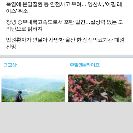
폭염에 온열질환 등 안전사고 우려… 양산시, '어필 레
이스' 취소
창녕 중부내륙고속도로서 포탄 발견…살상력 없는 모
의탄으로 밝혀져
입원환자가 연달아 사망한 울산 한 정신의료기관 폐원
전망
근교산
주말엔&라이프
근교산&그너머…상주·문경
폭염보다 더 뜨거워라…100
청화산~시루봉
일을 붉게 불태울 ‘선비정신’