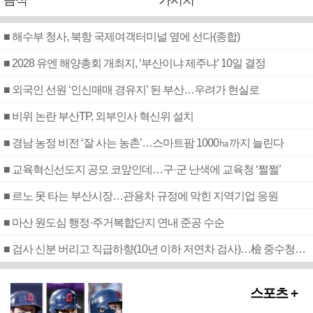
음식
가시치
■ 해수부 청사, 북항 국제여객터미널 옆에 선다(종합)
■ 2028 유엔 해양총회 개최지, ‘부산이냐 제주냐’ 10일 결정
■ 외국인 선원 ‘인신매매 경유지’ 된 부산…우려가 현실로
■ 비위 논란 부산TP, 외부인사 혁신위 설치
■ 경남 농정 비전 ‘잘 사는 농촌’…스마트팜 1000㏊까지 늘린다
■ 교육혁신선도지 공모 코앞인데…구·군 난색에 교육청 ‘쩔쩔’
■ 르노 못 타는 부산시장…관용차 규정에 막힌 지역기업 응원
■ 마산 원도심 행정·주거복합단지 연내 준공 수순
■ 검사 신분 버리고 직급하향(10년 이하 저연차 검사)…檢 중수청행 기피
스포츠 +