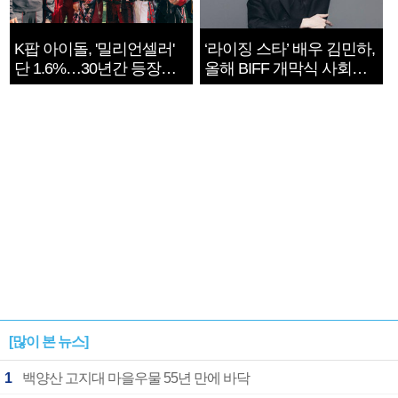
K팝 아이돌, '밀리언셀러'
‘라이징 스타’ 배우 김민하,
단 1.6%…30년간 등장
올해 BIFF 개막식 사회자
1182개팀 전수조사
확정
[많이 본 뉴스]
1
백양산 고지대 마을우물 55년 만에 바닥