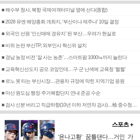
■ 해수부 청사, 북항 국제여객터미널 옆에 선다(종합)
■ 2028 유엔 해양총회 개최지, ‘부산이냐 제주냐’ 10일 결정
■ 외국인 선원 ‘인신매매 경유지’ 된 부산…우려가 현실로
■ 비위 논란 부산TP, 외부인사 혁신위 설치
■ 경남 농정 비전 ‘잘 사는 농촌’…스마트팜 1000㏊까지 늘린다
■ 교육혁신선도지 공모 코앞인데…구·군 난색에 교육청 ‘쩔쩔’
■ 르노 못 타는 부산시장…관용차 규정에 막힌 지역기업 응원
■ 마산 원도심 행정·주거복합단지 연내 준공 수순
■ 검사 신분 버리고 직급하향(10년 이하 저연차 검사)…檢 중수청행 기피
스포츠 +
‘윤나고황’ 꿈틀댄다…거인 가