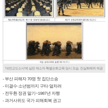
'대전교도소사'에 실린 재소자 특별순화교육 당시 모습. 진실화해위 제공
- 부산 피해자 70명 첫 집단소송
- 미결수·소년범까지 구타·얼차려
- 전두환 정권 말기~1987년 자행
- 과거사위도 국가 피해회복 권고