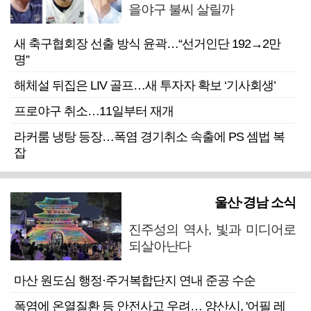
을야구 불씨 살릴까
새 축구협회장 선출 방식 윤곽…“선거인단 192→2만
명”
해체설 뒤집은 LIV 골프…새 투자자 확보 ‘기사회생’
프로야구 취소…11일부터 재개
라커룸 냉탕 등장…폭염 경기취소 속출에 PS 셈법 복
잡
울산·경남 소식
진주성의 역사, 빛과 미디어로
되살아난다
마산 원도심 행정·주거복합단지 연내 준공 수순
폭염에 온열질환 등 안전사고 우려… 양산시, '어필 레