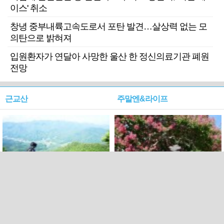
이스' 취소
창녕 중부내륙고속도로서 포탄 발견…살상력 없는 모
의탄으로 밝혀져
입원환자가 연달아 사망한 울산 한 정신의료기관 폐원
전망
근교산
주말엔&라이프
근교산&그너머…상주·문경
폭염보다 더 뜨거워라…100
청화산~시루봉
일을 붉게 불태울 ‘선비정신’
피었네