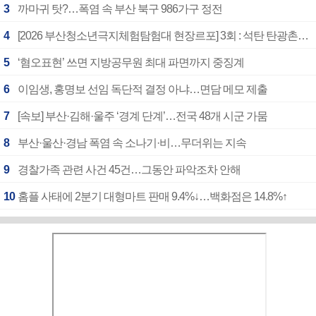
3
까마귀 탓?…폭염 속 부산 북구 986가구 정전
4
[2026 부산청소년극지체험탐험대 현장르포] 3회 : 석탄 탄광촌에서 북극 연구의 중심지로
5
‘혐오표현’ 쓰면 지방공무원 최대 파면까지 중징계
6
이임생, 홍명보 선임 독단적 결정 아냐…면담 메모 제출
7
[속보] 부산·김해·울주 ‘경계 단계’…전국 48개 시군 가뭄
8
부산·울산·경남 폭염 속 소나기·비…무더위는 지속
9
경찰가족 관련 사건 45건…그동안 파악조차 안해
10
홈플 사태에 2분기 대형마트 판매 9.4%↓…백화점은 14.8%↑