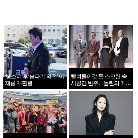
‘뺑소니 후 술타기 의혹’ 이
빨려들어갈 듯 스크린 속
재룡 재판행
시공간 변주…놀란의 메시
지는 ‘전쟁 속죄’