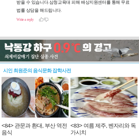
시인 최원준의 음식문화 잡학사전
<84> 관문과 환대, 부산 역전
<83> 여름 제주, 벤자리와 독
음식
가시치