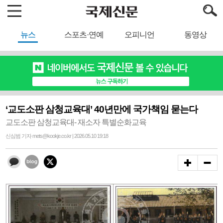
뉴스
스포츠·연예
오피니언
동영상
‘교도소판 삼청교육대’ 40년만에 국가책임 묻는다
교도소판 삼청교육대- 재소자 특별순화교육
신심범 기자 mets@kookje.co.kr | 2026.05.10 19:18