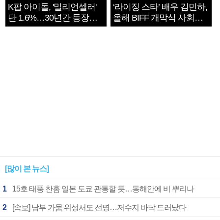
K팝 아이돌, '밀리언셀러'
‘라이징 스타’ 배우 김민하,
단 1.6%…30년간 등장
올해 BIFF 개막식 사회자
1182개팀 전수조사
확정
[많이 본 뉴스]
1
15호 태풍 찬홈 일본 도쿄 관통할 듯…동해안에 비 뿌리나
2
[속보] 남부 가뭄 위성서도 선명…저수지 바닥 드러났다