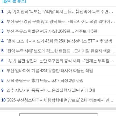
[많이 본 뉴스]
1
[속보] 여전히 ‘독도는 우리땅’ 외치는 日…韓선박이 독도 주변 해양조사 활동하자 반발
2
부산 울산 경남 구름 많고 경남 북서내륙 소나기…폭염·열대야 계속
3
부산 주유소 휘발유 평균가 ℓ당 1849원… 전주보다 3원 ↓
4
"올해 코스피 사이드카 43회 중 25회는 삼전닉스 ETF 이후 발생"
5
‘탄약 부족 사태’ 보도에 격노한 트럼프…군사기밀 유출자 색출 지시
6
[속보] ‘심판 성접대’ 논란 축구협회 공식 사과…“현재는 부적절 행위 없어”
7
부산 앞바다에 기름 425ℓ 유출한 러시아 화물선 적발
8
서울 중랑구서 흉기 난동…60대 남성 2명 사망
9
입추 지났지만 푹푹 찐다…온열질환자 10년 만에 3배
10
[2026 부산청소년극지체험탐험대 현장르포] 2회 : 하늘에서 만난 얼음의 나라