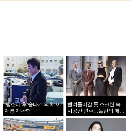
‘뺑소니 후 술타기 의혹’ 이
빨려들어갈 듯 스크린 속
재룡 재판행
시공간 변주…놀란의 메시
지는 ‘전쟁 속죄’