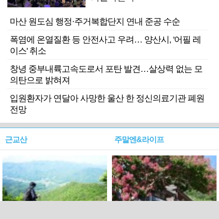
마산 원도심 행정·주거복합단지 연내 준공 수순
폭염에 온열질환 등 안전사고 우려… 양산시, '어필 레
이스' 취소
창녕 중부내륙고속도로서 포탄 발견…살상력 없는 모
의탄으로 밝혀져
입원환자가 연달아 사망한 울산 한 정신의료기관 폐원
전망
근교산
주말엔&라이프