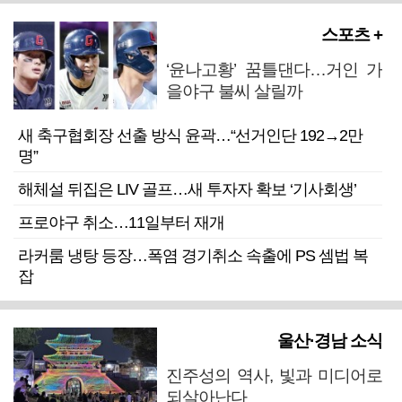
스포츠 +
‘윤나고황’ 꿈틀댄다…거인 가
을야구 불씨 살릴까
새 축구협회장 선출 방식 윤곽…“선거인단 192→2만
명”
해체설 뒤집은 LIV 골프…새 투자자 확보 ‘기사회생’
프로야구 취소…11일부터 재개
라커룸 냉탕 등장…폭염 경기취소 속출에 PS 셈법 복
잡
울산·경남 소식
진주성의 역사, 빛과 미디어로
되살아난다