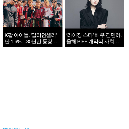
K팝 아이돌, '밀리언셀러'
‘라이징 스타’ 배우 김민하,
단 1.6%…30년간 등장
올해 BIFF 개막식 사회자
1182개팀 전수조사
확정