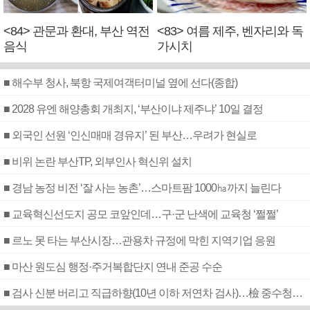
<84> 관문과 환대, 부산 역전
<83> 여름 제주, 벤자리와 독
음식
가시치
■ 해수부 청사, 북항 국제여객터미널 옆에 선다(종합)
■ 2028 유엔 해양총회 개최지, ‘부산이냐 제주냐’ 10일 결정
■ 외국인 선원 ‘인신매매 경유지’ 된 부산…우려가 현실로
■ 비위 논란 부산TP, 외부인사 혁신위 설치
■ 경남 농정 비전 ‘잘 사는 농촌’…스마트팜 1000㏊까지 늘린다
■ 교육혁신선도지 공모 코앞인데…구·군 난색에 교육청 ‘쩔쩔’
■ 르노 못 타는 부산시장…관용차 규정에 막힌 지역기업 응원
■ 마산 원도심 행정·주거복합단지 연내 준공 수순
■ 검사 신분 버리고 직급하향(10년 이하 저연차 검사)…檢 중수청행 기피