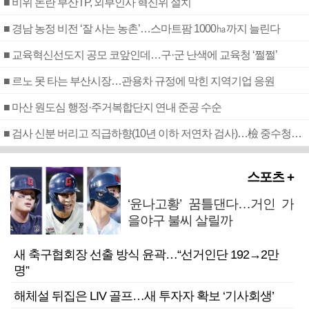
■ 비위 논란 부산TP, 외부인사 혁신위 설치
■ 경남 농정 비전 ‘잘 사는 농촌’…스마트팜 1000㏊까지 늘린다
■ 교육혁신선도지 공모 코앞인데…구·군 난색에 교육청 ‘쩔쩔’
■ 르노 못 타는 부산시장…관용차 규정에 막힌 지역기업 응원
■ 마산 원도심 행정·주거복합단지 연내 준공 수순
■ 검사 신분 버리고 직급하향(10년 이하 저연차 검사)…檢 중수청행 기피
스포츠 +
‘윤나고황’ 꿈틀댄다…거인 가
을야구 불씨 살릴까
새 축구협회장 선출 방식 윤곽…“선거인단 192→2만
명”
해체설 뒤집은 LIV 골프…새 투자자 확보 ‘기사회생’