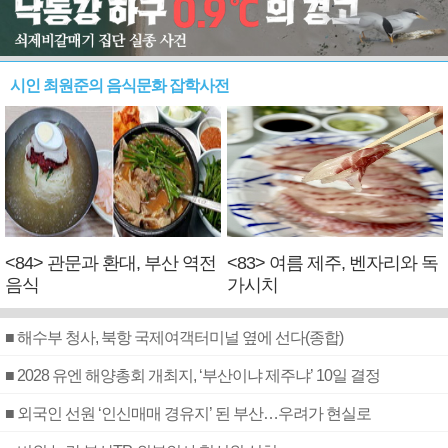
시인 최원준의 음식문화 잡학사전
<84> 관문과 환대, 부산 역전
<83> 여름 제주, 벤자리와 독
음식
가시치
■ 해수부 청사, 북항 국제여객터미널 옆에 선다(종합)
■ 2028 유엔 해양총회 개최지, ‘부산이냐 제주냐’ 10일 결정
■ 외국인 선원 ‘인신매매 경유지’ 된 부산…우려가 현실로