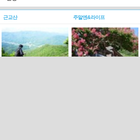
근교산
주말엔&라이프
근교산&그너머…상주·문경
폭염보다 더 뜨거워라…100
청화산~시루봉
일을 붉게 불태울 ‘선비정신’
피었네
PC버전
엑스
페이스북
Copyright ⓒ 2015 All rights reserved by 국제신문