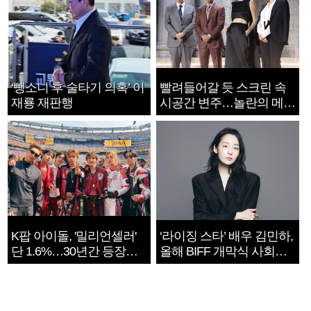
‘뺑소니 후 술타기 의혹’ 이
빨려들어갈 듯 스크린 속
재룡 재판행
시공간 변주…놀란의 메시
지는 ‘전쟁 속죄’
K팝 아이돌, '밀리언셀러'
‘라이징 스타’ 배우 김민하,
단 1.6%…30년간 등장
올해 BIFF 개막식 사회자
1182개팀 전수조사
확정