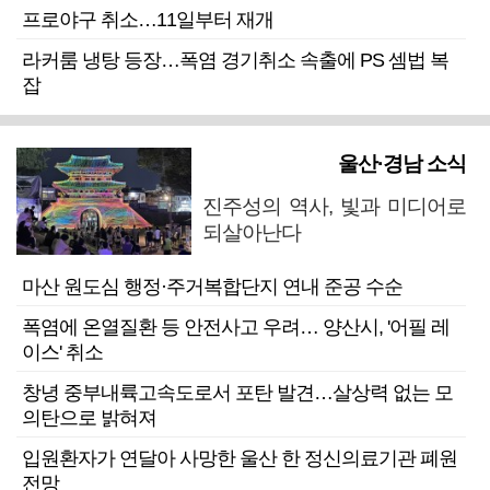
프로야구 취소…11일부터 재개
라커룸 냉탕 등장…폭염 경기취소 속출에 PS 셈법 복
잡
울산·경남 소식
진주성의 역사, 빛과 미디어로
되살아난다
마산 원도심 행정·주거복합단지 연내 준공 수순
폭염에 온열질환 등 안전사고 우려… 양산시, '어필 레
이스' 취소
창녕 중부내륙고속도로서 포탄 발견…살상력 없는 모
의탄으로 밝혀져
입원환자가 연달아 사망한 울산 한 정신의료기관 폐원
전망