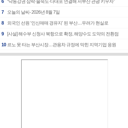
6
“낙동강권 삼락·을숙도·다대포 연결해 서부산 관광 키우자”
7
오늘의 날씨- 2026년 8월 7일
8
외국인 선원 ‘인신매매 경유지’ 된 부산…우려가 현실로
9
[사설] 해수부 신청사 북항으로 확정, 해양수도 도약의 전환점
10
르노 못 타는 부산시장…관용차 규정에 막힌 지역기업 응원