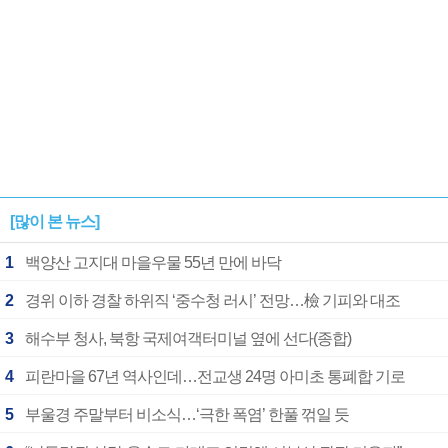
[많이 본 뉴스]
1
백양산 고지대 마을우물 55년 만에 바닥
2
경위 이하 경찰 하위직 ‘중수청 러시’ 전망…檢 기피와 대조
3
해수부 청사, 북항 국제여객터미널 옆에 선다(종합)
4
피란마을 67년 역사인데…전교생 24명 아미초 통폐합 기로
5
부울경 주말부터 비소식…‘극한 폭염’ 한풀 꺾일 듯