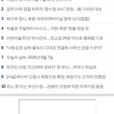
2
경위 이하 경찰 하위직 ‘중수청 러시’ 전망…檢 기피와 대조
3
해수부 청사, 북항 국제여객터미널 옆에 선다(종합)
4
부울경 주말부터 비소식…‘극한 폭염’ 한풀 꺾일 듯
5
피란마을 67년 역사인데…전교생 24명 아미초 통폐합 기로
6
“낙동강권 삼락·을숙도·다대포 연결해 서부산 관광 키우자”
7
오늘의 날씨- 2026년 8월 7일
8
외국인 선원 ‘인신매매 경유지’ 된 부산…우려가 현실로
9
[사설] 해수부 신청사 북항으로 확정, 해양수도 도약의 전환점
10
르노 못 타는 부산시장…관용차 규정에 막힌 지역기업 응원