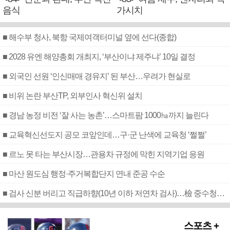
음식
가시치
■ 해수부 청사, 북항 국제여객터미널 옆에 선다(종합)
■ 2028 유엔 해양총회 개최지, ‘부산이냐 제주냐’ 10일 결정
■ 외국인 선원 ‘인신매매 경유지’ 된 부산…우려가 현실로
■ 비위 논란 부산TP, 외부인사 혁신위 설치
■ 경남 농정 비전 ‘잘 사는 농촌’…스마트팜 1000㏊까지 늘린다
■ 교육혁신선도지 공모 코앞인데…구·군 난색에 교육청 ‘쩔쩔’
■ 르노 못 타는 부산시장…관용차 규정에 막힌 지역기업 응원
■ 마산 원도심 행정·주거복합단지 연내 준공 수순
■ 검사 신분 버리고 직급하향(10년 이하 저연차 검사)…檢 중수청행 기피
스포츠 +