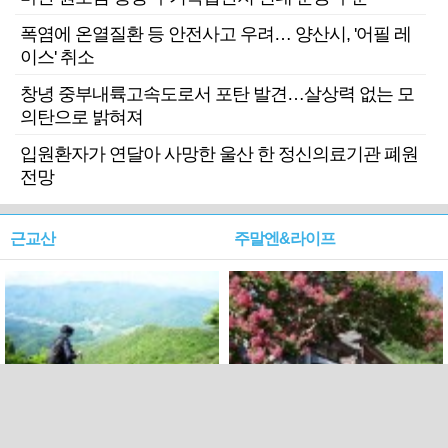
폭염에 온열질환 등 안전사고 우려… 양산시, '어필 레
이스' 취소
창녕 중부내륙고속도로서 포탄 발견…살상력 없는 모
의탄으로 밝혀져
입원환자가 연달아 사망한 울산 한 정신의료기관 폐원
전망
근교산
주말엔&라이프
근교산&그너머…상주·문경
폭염보다 더 뜨거워라…100