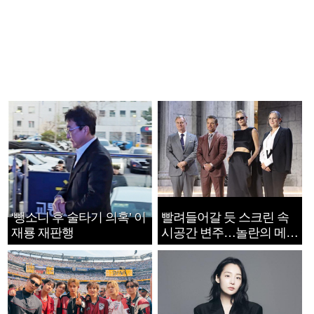
‘뺑소니 후 술타기 의혹’ 이
빨려들어갈 듯 스크린 속
재룡 재판행
시공간 변주…놀란의 메시
지는 ‘전쟁 속죄’