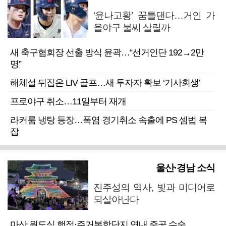
‘윤나고황’ 꿈틀댄다…거인 가
을야구 불씨 살릴까
새 축구협회장 선출 방식 윤곽…“선거인단 192→2만
명”
해체설 뒤집은 LIV 골프…새 투자자 확보 ‘기사회생’
프로야구 취소…11일부터 재개
라커룸 냉탕 등장…폭염 경기취소 속출에 PS 셈법 복
잡
울산·경남 소식
진주성의 역사, 빛과 미디어로
되살아난다
마산 원도심 행정·주거복합단지 연내 준공 수순