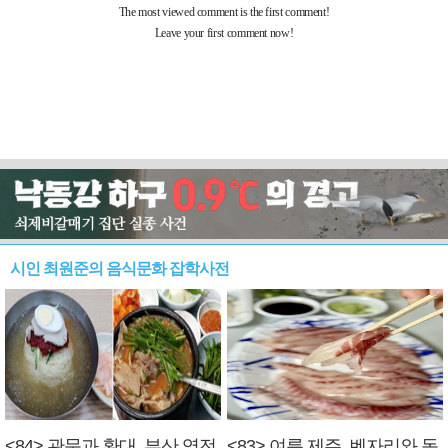
시인 최원준의 음식문화 잡학사전
<84> 관문과 환대, 부산 역전
<83> 여름 제주, 벤자리와 독