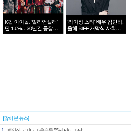
K팝 아이돌, '밀리언셀러'
‘라이징 스타’ 배우 김민하,
단 1.6%…30년간 등장
올해 BIFF 개막식 사회자
1182개팀 전수조사
확정
[많이 본 뉴스]
1
백양산 고지대 마을우물 55년 만에 바닥