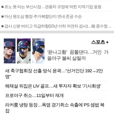
■ 르노 못 타는 부산시장…관용차 규정에 막힌 지역기업 응원
■ 마산 원도심 행정·주거복합단지 연내 준공 수순
■ 검사 신분 버리고 직급하향(10년 이하 저연차 검사)…檢 중수청행 기피
스포츠 +
‘윤나고황’ 꿈틀댄다…거인 가
을야구 불씨 살릴까
새 축구협회장 선출 방식 윤곽…“선거인단 192→2만
명”
해체설 뒤집은 LIV 골프…새 투자자 확보 ‘기사회생’
프로야구 취소…11일부터 재개
라커룸 냉탕 등장…폭염 경기취소 속출에 PS 셈법 복
잡