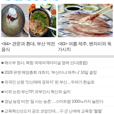
<84> 관문과 환대, 부산 역전
<83> 여름 제주, 벤자리와 독
음식
가시치
■ 해수부 청사, 북항 국제여객터미널 옆에 선다(종합)
■ 2028 유엔 해양총회 개최지, ‘부산이냐 제주냐’ 10일 결정
■ 외국인 선원 ‘인신매매 경유지’ 된 부산…우려가 현실로
■ 비위 논란 부산TP, 외부인사 혁신위 설치
■ 경남 농정 비전 ‘잘 사는 농촌’…스마트팜 1000㏊까지 늘린다
■ 교육혁신선도지 공모 코앞인데…구·군 난색에 교육청 ‘쩔쩔’