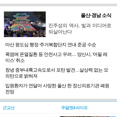
울산·경남 소식
진주성의 역사, 빛과 미디어로
되살아난다
마산 원도심 행정·주거복합단지 연내 준공 수순
폭염에 온열질환 등 안전사고 우려… 양산시, '어필 레
이스' 취소
창녕 중부내륙고속도로서 포탄 발견…살상력 없는 모
의탄으로 밝혀져
입원환자가 연달아 사망한 울산 한 정신의료기관 폐원
전망
근교산
주말엔&라이프