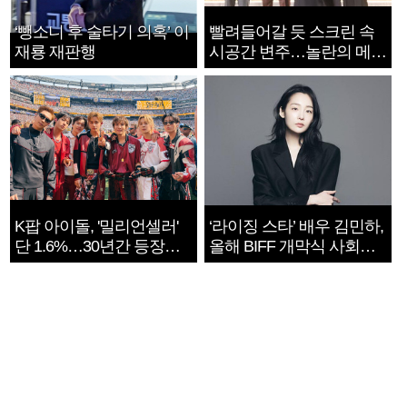
‘뺑소니 후 술타기 의혹’ 이
빨려들어갈 듯 스크린 속
재룡 재판행
시공간 변주…놀란의 메시
지는 ‘전쟁 속죄’
K팝 아이돌, '밀리언셀러'
‘라이징 스타’ 배우 김민하,
단 1.6%…30년간 등장
올해 BIFF 개막식 사회자
1182개팀 전수조사
확정