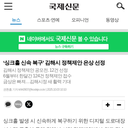
뉴스
스포츠·연예
오피니언
동영상
‘싱크홀 신속 복구’ 김해시 정책제안 은상 선정
김해시 정책제안 공모전. 12건 선정
6월부터 한달간 124건 정책제안 접수
금상은 빠져…김해시정 새 활력 기대
권환흠 기자 khh0907@kookje.co.kr | 2025.10.03 10:10
싱크홀 발생 시 신속하게 복구하기 위한 디지털 도로대장