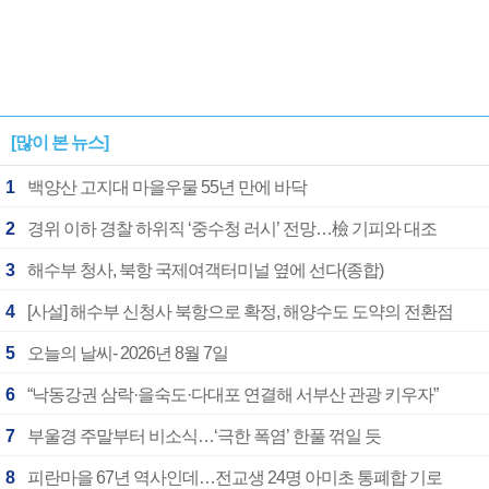
[많이 본 뉴스]
1
백양산 고지대 마을우물 55년 만에 바닥
2
경위 이하 경찰 하위직 ‘중수청 러시’ 전망…檢 기피와 대조
3
해수부 청사, 북항 국제여객터미널 옆에 선다(종합)
4
[사설] 해수부 신청사 북항으로 확정, 해양수도 도약의 전환점
5
오늘의 날씨- 2026년 8월 7일
6
“낙동강권 삼락·을숙도·다대포 연결해 서부산 관광 키우자”
7
부울경 주말부터 비소식…‘극한 폭염’ 한풀 꺾일 듯
8
피란마을 67년 역사인데…전교생 24명 아미초 통폐합 기로