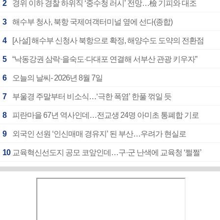
2
경위 이하 경찰 하위직 ‘중수청 러시’ 전망…檢 기피와 대조
3
해수부 청사, 북항 국제여객터미널 옆에 선다(종합)
4
[사설] 해수부 신청사 북항으로 확정, 해양수도 도약의 전환점
5
“낙동강권 삼락·을숙도·다대포 연결해 서부산 관광 키우자”
6
오늘의 날씨- 2026년 8월 7일
7
부울경 주말부터 비소식…‘극한 폭염’ 한풀 꺾일 듯
8
피란마을 67년 역사인데…전교생 24명 아미초 통폐합 기로
9
외국인 선원 ‘인신매매 경유지’ 된 부산…우려가 현실로
10
교육혁신선도지 공모 코앞인데…구·군 난색에 교육청 ‘쩔쩔’