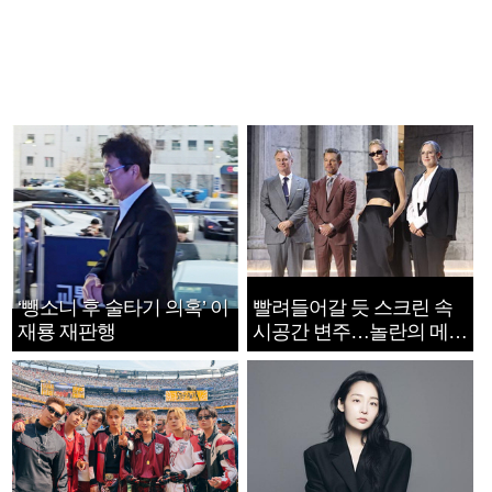
‘뺑소니 후 술타기 의혹’ 이
빨려들어갈 듯 스크린 속
재룡 재판행
시공간 변주…놀란의 메시
지는 ‘전쟁 속죄’