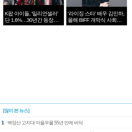
K팝 아이돌, '밀리언셀러'
‘라이징 스타’ 배우 김민하,
단 1.6%…30년간 등장
올해 BIFF 개막식 사회자
1182개팀 전수조사
확정
[많이 본 뉴스]
1
백양산 고지대 마을우물 55년 만에 바닥