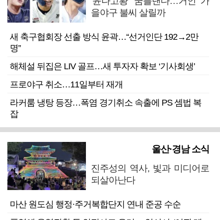
‘윤나고황’ 꿈틀댄다…거인 가
을야구 불씨 살릴까
새 축구협회장 선출 방식 윤곽…“선거인단 192→2만
명”
해체설 뒤집은 LIV 골프…새 투자자 확보 ‘기사회생’
프로야구 취소…11일부터 재개
라커룸 냉탕 등장…폭염 경기취소 속출에 PS 셈법 복
잡
울산·경남 소식
진주성의 역사, 빛과 미디어로
되살아난다
마산 원도심 행정·주거복합단지 연내 준공 수순