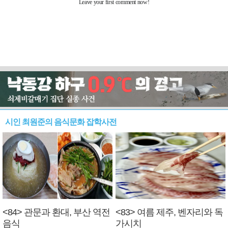
시인 최원준의 음식문화 잡학사전
<84> 관문과 환대, 부산 역전
<83> 여름 제주, 벤자리와 독
음식
가시치