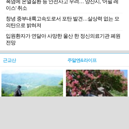
폭염에 온열질환 등 안전사고 우려… 양산시, '어필 레
이스' 취소
창녕 중부내륙고속도로서 포탄 발견…살상력 없는 모
의탄으로 밝혀져
입원환자가 연달아 사망한 울산 한 정신의료기관 폐원
전망
근교산
주말엔&라이프
근교산&그너머…상주·문경
폭염보다 더 뜨거워라…100
청화산~시루봉
일을 붉게 불태울 ‘선비정신’
피었네