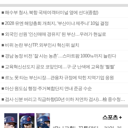
■ 해수부 청사, 북항 국제여객터미널 옆에 선다(종합)
■ 2028 유엔 해양총회 개최지, ‘부산이냐 제주냐’ 10일 결정
■ 외국인 선원 ‘인신매매 경유지’ 된 부산…우려가 현실로
■ 비위 논란 부산TP, 외부인사 혁신위 설치
■ 경남 농정 비전 ‘잘 사는 농촌’…스마트팜 1000㏊까지 늘린다
■ 교육혁신선도지 공모 코앞인데…구·군 난색에 교육청 ‘쩔쩔’
■ 르노 못 타는 부산시장…관용차 규정에 막힌 지역기업 응원
■ 마산 원도심 행정·주거복합단지 연내 준공 수순
■ 검사 신분 버리고 직급하향(10년 이하 저연차 검사)…檢 중수청행 기피
스포츠 +