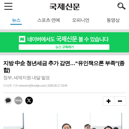
뉴스
스포츠·연예
오피니언
동영상
지방 中企 청년세금 추가 감면…“유인책으론 부족”(종
합)
정부, 세제지원 내달 발표
이석주 기자 serenom@kookje.co.kr | 2026.06.17 19:44