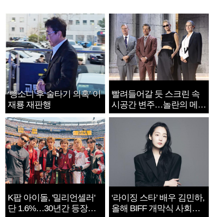
‘뺑소니 후 술타기 의혹’ 이
빨려들어갈 듯 스크린 속
재룡 재판행
시공간 변주…놀란의 메시
지는 ‘전쟁 속죄’
K팝 아이돌, '밀리언셀러'
‘라이징 스타’ 배우 김민하,
단 1.6%…30년간 등장
올해 BIFF 개막식 사회자