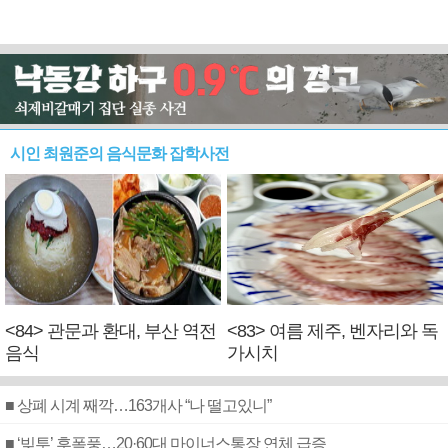
시인 최원준의 음식문화 잡학사전
<84> 관문과 환대, 부산 역전
<83> 여름 제주, 벤자리와 독
음식
가시치
■ 상폐 시계 째깍…163개사 “나 떨고있니”
■ ‘빚투’ 후폭풍…20·60대 마이너스통장 연체 급증