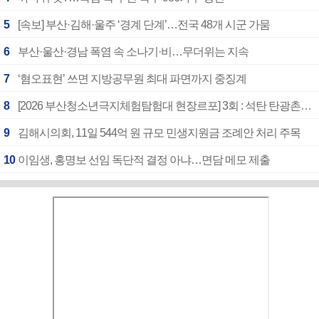
5
[속보] 부산·김해·울주 ‘경계 단계’…전국 48개 시군 가뭄
6
부산·울산·경남 폭염 속 소나기·비…무더위는 지속
7
‘혐오표현’ 쓰면 지방공무원 최대 파면까지 중징계
8
[2026 부산청소년극지체험탐험대 현장르포] 3회 : 석탄 탄광촌에서 북극 연구의 중심지로
9
김해시의회, 11일 544억 원 규모 민생지원금 조례안 처리 주목
10
이임생, 홍명보 선임 독단적 결정 아냐…면담 메모 제출