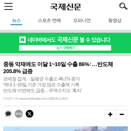
뉴스
스포츠·연예
오피니언
동영상
중동 악재에도 이달 1~10일 수출 86%↑…반도체
205.8% 급증
관세청 집계…일평균 수출도 46.1% 증가
역대 1~10일 기준 가장 많은 수출액 기록
반도체 이번에도 급증…무역수지도 '흑자'
이석주 기자 serenom@kookje.co.kr | 2026.06.11 09:21