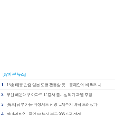
1182개팀 전수조사
확정
[많이 본 뉴스]
1
15호 태풍 찬홈 일본 도쿄 관통할 듯…동해안에 비 뿌리나
2
부산 해운대구 아파트 14층서 불…실외기 과열 추정
3
[속보] 남부 가뭄 위성서도 선명…저수지 바닥 드러났다
4
까마귀 탓?…폭염 속 부산 북구 986가구 정전