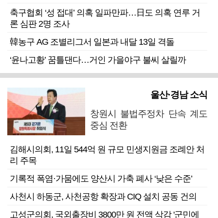
축구협회 ‘성 접대’ 의혹 일파만파…日도 의혹 연루 거
론 심판 2명 조사
韓농구 AG 조별리그서 일본과 내달 13일 격돌
‘윤나고황’ 꿈틀댄다…거인 가을야구 불씨 살릴까
울산·경남 소식
창원시 불법주정차 단속 계도
중심 전환
김해시의회, 11일 544억 원 규모 민생지원금 조례안 처
리 주목
기록적 폭염·가뭄에도 양산시 가축 폐사 ‘낮은 수준’
사천시 하동군, 사천공항 확장과 CIQ 설치 공동 건의
고성군의회, 국외출장비 3800만 원 전액 삭감 '군민에