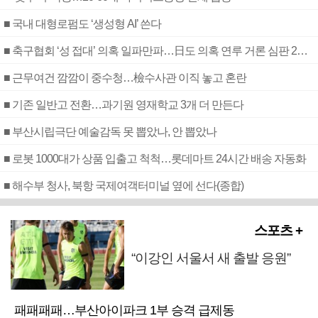
■ 국내 대형로펌도 ‘생성형 AI’ 쓴다
■ 축구협회 ‘성 접대’ 의혹 일파만파…日도 의혹 연루 거론 심판 2명 조사
■ 근무여건 깜깜이 중수청…檢수사관 이직 놓고 혼란
■ 기존 일반고 전환…과기원 영재학교 3개 더 만든다
■ 부산시립극단 예술감독 못 뽑았나, 안 뽑았나
■ 로봇 1000대가 상품 입출고 척척…롯데마트 24시간 배송 자동화
■ 해수부 청사, 북항 국제여객터미널 옆에 선다(종합)
스포츠 +
“이강인 서울서 새 출발 응원”
패패패패…부산아이파크 1부 승격 급제동