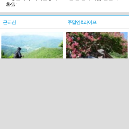
환원'
근교산
주말엔&라이프
근교산&그너머…상주·문경
폭염보다 더 뜨거워라…100
청화산~시루봉
일을 붉게 불태울 ‘선비정신’
피었네
PC버전
엑스
페이스북
Copyright ⓒ 2015 All rights reserved by 국제신문