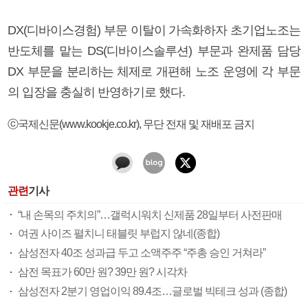
DX(디바이스경험) 부문 이탈이 가속화하자 초기업노조는
반도체를 맡는 DS(디바이스솔루션) 부문과 완제품 담당
DX 부문을 분리하는 체제로 개편해 노조 운영에 각 부문
의 입장을 충실히 반영하기로 했다.
ⓒ국제신문(www.kookje.co.kr), 무단 전재 및 재배포 금지
관련
기사
“내 손목의 주치의”…갤럭시워치 신제품 28일부터 사전판매
여권 사이즈 펼치니 태블릿 부럽지 않네(종합)
삼성전자 40조 성과급 두고 소액주주 “주총 승인 거쳐라”
삼전 목표가 60만 원? 39만 원? 시각차
삼성전자 2분기 영업이익 89.4조…글로벌 빅테크 성과 (종합)