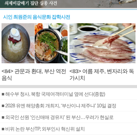
시인 최원준의 음식문화 잡학사전
<84> 관문과 환대, 부산 역전
<83> 여름 제주, 벤자리와 독
음식
가시치
■ 해수부 청사, 북항 국제여객터미널 옆에 선다(종합)
■ 2028 유엔 해양총회 개최지, ‘부산이냐 제주냐’ 10일 결정
■ 외국인 선원 ‘인신매매 경유지’ 된 부산…우려가 현실로
■ 비위 논란 부산TP, 외부인사 혁신위 설치