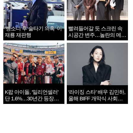
‘뺑소니 후 술타기 의혹’ 이
빨려들어갈 듯 스크린 속
재룡 재판행
시공간 변주…놀란의 메시
지는 ‘전쟁 속죄’
K팝 아이돌, '밀리언셀러'
‘라이징 스타’ 배우 김민하,
단 1.6%…30년간 등장
올해 BIFF 개막식 사회자
1182개팀 전수조사
확정