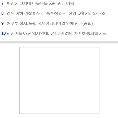
7
백양산 고지대 마을우물 55년 만에 바닥
8
경위 이하 경찰 하위직 ‘중수청 러시’ 전망…檢 기피와 대조
9
해수부 청사, 북항 국제여객터미널 옆에 선다(종합)
10
피란마을 67년 역사인데…전교생 24명 아미초 통폐합 기로