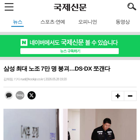
뉴스
스포츠·연예
오피니언
동영상
삼성 최대 노조 7만 명 붕괴…DS·DX 쪼갠다
김해림 기자 nuel@kookje.co.kr | 2026.05.28 19:20