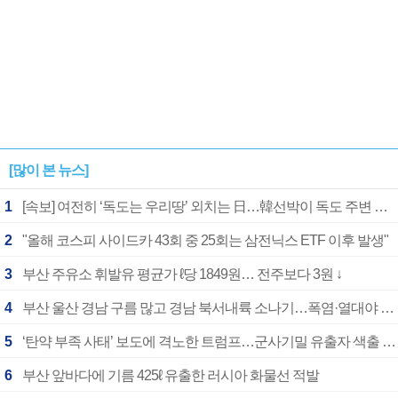
[많이 본 뉴스]
1
[속보] 여전히 ‘독도는 우리땅’ 외치는 日…韓선박이 독도 주변 해양조사 활동하자 반발
2
"올해 코스피 사이드카 43회 중 25회는 삼전닉스 ETF 이후 발생"
3
부산 주유소 휘발유 평균가 ℓ당 1849원… 전주보다 3원 ↓
4
부산 울산 경남 구름 많고 경남 북서내륙 소나기…폭염·열대야 계속
5
‘탄약 부족 사태’ 보도에 격노한 트럼프…군사기밀 유출자 색출 지시
6
부산 앞바다에 기름 425ℓ 유출한 러시아 화물선 적발