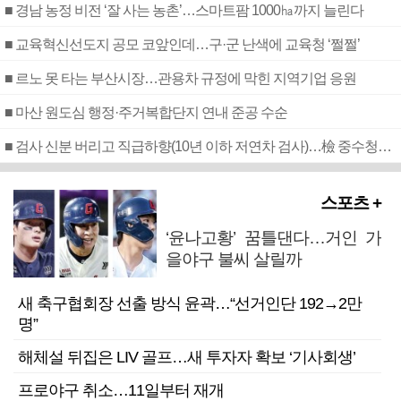
■ 경남 농정 비전 ‘잘 사는 농촌’…스마트팜 1000㏊까지 늘린다
■ 교육혁신선도지 공모 코앞인데…구·군 난색에 교육청 ‘쩔쩔’
■ 르노 못 타는 부산시장…관용차 규정에 막힌 지역기업 응원
■ 마산 원도심 행정·주거복합단지 연내 준공 수순
■ 검사 신분 버리고 직급하향(10년 이하 저연차 검사)…檢 중수청행 기피
스포츠 +
‘윤나고황’ 꿈틀댄다…거인 가
을야구 불씨 살릴까
새 축구협회장 선출 방식 윤곽…“선거인단 192→2만
명”
해체설 뒤집은 LIV 골프…새 투자자 확보 ‘기사회생’
프로야구 취소…11일부터 재개