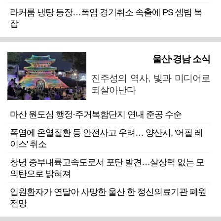
라커룸 냉탕 등장…폭염 경기취소 속출에 PS 셈법 복
잡
울산·경남 소식
진주성의 역사, 빛과 미디어로
되살아난다
마산 원도심 행정·주거복합단지 연내 준공 수순
폭염에 온열질환 등 안전사고 우려… 양산시, '어필 레
이스' 취소
창녕 중부내륙고속도로서 포탄 발견…살상력 없는 모
의탄으로 밝혀져
입원환자가 연달아 사망한 울산 한 정신의료기관 폐원
전망