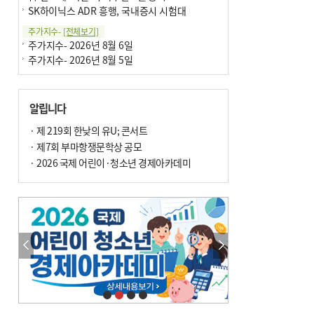
SK하이닉스 ADR 흥행, 국내증시 시험대
주가지수-
[전체보기]
주가지수- 2026년 8월 6일
주가지수- 2026년 8월 5일
알립니다
· 제 219회 한낮의 유U; 콘서트
· 제7회 부마항쟁문학상 공모
· 2026 국제 어린이·청소년 경제아카데미