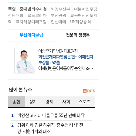
폭염
중대범죄수사청
해양수산부
더불어민주당
전당대회
르노코리아
부산관광
교육혁신선도지
역
극지해양미래포럼
인신매매
UN해양총회
부산메디클럽+
전문의 생생톡
이승준 거인병원 대표원장
회전근개 재파열 잦은 편…어깨 진피
보강술 고려를
어깨병변은 어깨를 이루는 인체 조직
에 발생하는 손상을 말한다. 여기에
는 오십견과 회전근개 증후군, 어깨
의 석회성 힘줄염 등이 있다. 국민건
많이 본 뉴스
강보험에 의하면 어깨병변
종합
정치
경제
사회
스포츠
1
백양산 고지대 마을우물 55년 만에 바닥
2
경위 이하 경찰 하위직 ‘중수청 러시’ 전
망…檢 기피와 대조