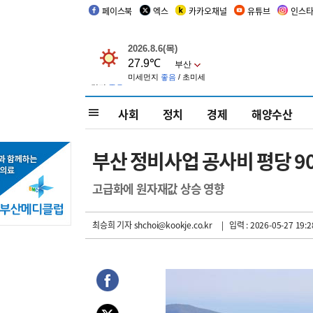
페이스북
엑스
카카오채널
유튜브
인스
사회
정치
경제
해양수산
부산 정비사업 공사비 평당 9
고급화에 원자재값 상승 영향
최승희 기자
shchoi@kookje.co.kr
| 입력 : 2026-05-27 19:2