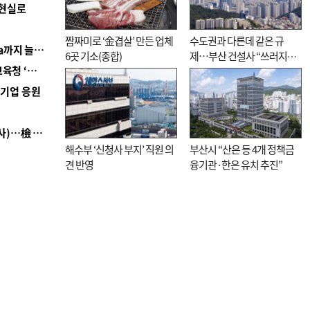
 현실로
짬짜미로 ‘金겹살’ 만든 업체
수도권과 다른데 같은 규
■ 경남 농정 비전 ‘잘 사는 농촌’…스마트팜 1000㏊까지 늘린다
6곳 기소(종합)
제…부산 건설사 “쓰러지기
■ 교육혁신선도지 공모 코앞인데…구·군 난색에 교육청 ‘쩔쩔’
직전”
역기업 응원
■ 검사 신분 버리고 직급하향(10년 이하 저연차 검사)…檢 중수청행 기피
해수부 ‘신청사 부지’ 직원 의
부산시 “산은 등 4개 정책금
견 반영
융기관·한은 유치 추진”