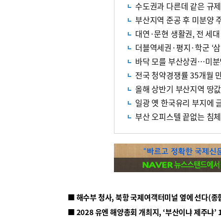
수도권과 다른데 같은 규제
부산지역 준공 후 미분양 주
대연·문현 생활권, 전 세대
더블역세권·평지·학군 ‘삼
바닥 모를 부산상권…미분
전국 청약경쟁률 35개월 만
올해 상반기 부산지역 땅값 
일광 옛 한국유리 부지에 
부산 오피스텔 끝없는 침체
■ 해수부 청사, 북항 국제여객터미널 옆에 선다(종
■ 2028 유엔 해양총회 개최지, ‘부산이냐 제주냐’ 