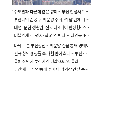
수도권과 다른데 같은 규제…부산 건설사 “쓰러지기 직전”
부산지역 준공 후 미분양 주택, 석 달 만에 다시 3000가구 넘어서
대연·문현 생활권, 전 세대 4베이 판상형…‘더샵 트리센트’ 내달 분양
더블역세권·평지·학군 ‘삼박자’…대연동 42층 브랜드 단지
바닥 모를 부산상권…미분양 건물 통째 경매도
전국 청약경쟁률 35개월 만에 최저…부산 미분양 ‘적체’ 심화
올해 상반기 부산지역 땅값 0.61% 올라
부산 개금·당감동에 주거지-백양산 연결 녹지 조성