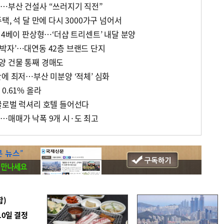
…부산 건설사 “쓰러지기 직전”
택, 석 달 만에 다시 3000가구 넘어서
 4베이 판상형…‘더샵 트리센트’ 내달 분양
박자’…대연동 42층 브랜드 단지
양 건물 통째 경매도
에 최저…부산 미분양 ‘적체’ 심화
0.61% 올라
글로벌 럭셔리 호텔 들어선다
…매매가 낙폭 9개 시·도 최고
합)
10일 결정