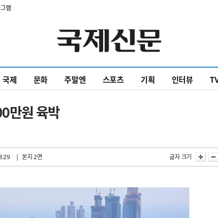
타그램
국제
문화
주말엔
스포츠
기획
인터뷰
T
00만원 육박
8:29
| 본지 2면
글자 크기