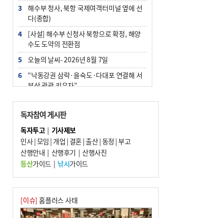
3
해수부 청사, 북항 국제여객터미널 옆에 선
다(종합)
4
[사설] 해수부 신청사 북항으로 확정, 해양
수도 도약의 전환점
5
오늘의 날씨- 2026년 8월 7일
6
“낙동강권 삼락·을숙도·다대포 연결해 서
부산 관광 키우자”
7
부울경 주말부터 비소식…‘극한 폭염’ 한풀
꺾일 듯
독자참여 게시판
8
피란마을 67년 역사인데…전교생 24명 아
독자투고
|
기사제보
미초 통폐합 기로
인사
|
모임
|
개업
|
결혼
|
출산
|
동정
|
부고
9
산행안내
교육혁신선도지 공모 코앞인데…구·군 난
|
산행후기
|
산행사진
색에 교육청 ‘쩔쩔’
등산
가이드
|
낚시
가이드
10
부산 청소년 극지탐험대 8인, 열흘간 북극
구석구석 누빈다
[이슈]
홈플러스 사태