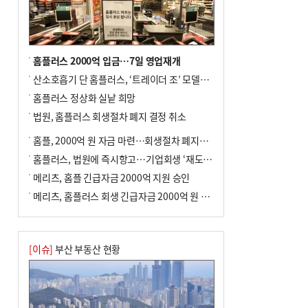
홈플러스 2000억 입금…7일 영업재개
산소호흡기 단 홈플러스, ‘트레이더 조’ 모델로 살아날까
홈플러스 정상화 실낱 희망
법원, 홈플러스 회생절차 폐지 결정 취소
홈플, 2000억 원 자금 마련…회생절차 폐지에 즉시항고(종합)
홈플러스, 법원에 즉시항고…기업회생 ‘재도전’
메리츠, 홈플 긴급자금 2000억 지원 승인
메리츠, 홈플러스 회생 긴급자금 2000억 원 지원 승인
[이슈]
부산 부동산 현황