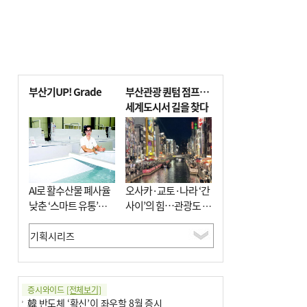
부산기UP! Grade
부산관광 퀀텀 점프…
세계도시서 길을 찾다
AI로 활수산물 폐사율
오사카·교토·나라 ‘간
낮춘 ‘스마트 유통’…
사이’의 힘…관광도 뭉
사막·산악지대 수출
쳐야 흥한다
도전
증시와이드
[전체보기]
韓 반도체 ‘확신’이 좌우할 8월 증시