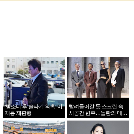
‘뺑소니 후 술타기 의혹’ 이
빨려들어갈 듯 스크린 속
재룡 재판행
시공간 변주…놀란의 메시
지는 ‘전쟁 속죄’