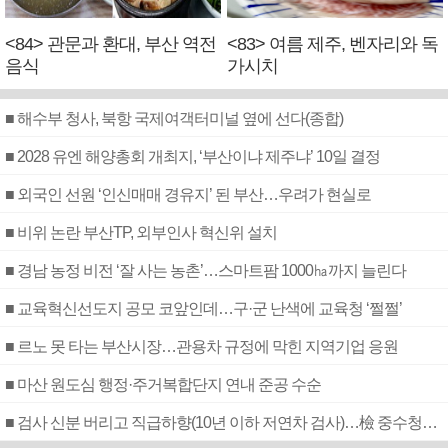
<84> 관문과 환대, 부산 역전
<83> 여름 제주, 벤자리와 독
음식
가시치
■ 해수부 청사, 북항 국제여객터미널 옆에 선다(종합)
■ 2028 유엔 해양총회 개최지, ‘부산이냐 제주냐’ 10일 결정
■ 외국인 선원 ‘인신매매 경유지’ 된 부산…우려가 현실로
■ 비위 논란 부산TP, 외부인사 혁신위 설치
■ 경남 농정 비전 ‘잘 사는 농촌’…스마트팜 1000㏊까지 늘린다
■ 교육혁신선도지 공모 코앞인데…구·군 난색에 교육청 ‘쩔쩔’
■ 르노 못 타는 부산시장…관용차 규정에 막힌 지역기업 응원
■ 마산 원도심 행정·주거복합단지 연내 준공 수순
■ 검사 신분 버리고 직급하향(10년 이하 저연차 검사)…檢 중수청행 기피