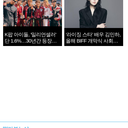
K팝 아이돌, '밀리언셀러'
‘라이징 스타’ 배우 김민하,
단 1.6%…30년간 등장
올해 BIFF 개막식 사회자
1182개팀 전수조사
확정