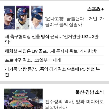
스포츠 +
‘윤나고황’ 꿈틀댄다…거인 가
을야구 불씨 살릴까
새 축구협회장 선출 방식 윤곽…“선거인단 192→2만
명”
해체설 뒤집은 LIV 골프…새 투자자 확보 ‘기사회생’
프로야구 취소…11일부터 재개
라커룸 냉탕 등장…폭염 경기취소 속출에 PS 셈법 복
잡
울산·경남 소식
진주성의 역사, 빛과 미디어로
되살아난다