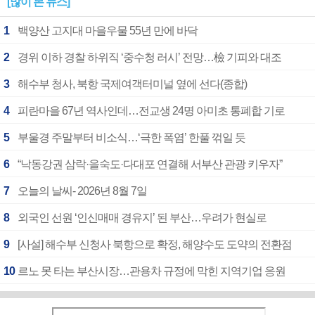
[많이 본 뉴스]
1
백양산 고지대 마을우물 55년 만에 바닥
2
경위 이하 경찰 하위직 ‘중수청 러시’ 전망…檢 기피와 대조
3
해수부 청사, 북항 국제여객터미널 옆에 선다(종합)
4
피란마을 67년 역사인데…전교생 24명 아미초 통폐합 기로
5
부울경 주말부터 비소식…‘극한 폭염’ 한풀 꺾일 듯
6
“낙동강권 삼락·을숙도·다대포 연결해 서부산 관광 키우자”
7
오늘의 날씨- 2026년 8월 7일
8
외국인 선원 ‘인신매매 경유지’ 된 부산…우려가 현실로
9
[사설] 해수부 신청사 북항으로 확정, 해양수도 도약의 전환점
10
르노 못 타는 부산시장…관용차 규정에 막힌 지역기업 응원