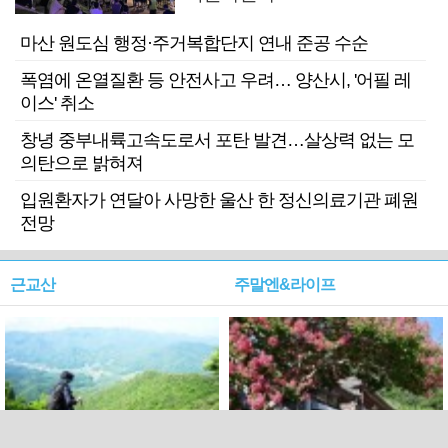
마산 원도심 행정·주거복합단지 연내 준공 수순
폭염에 온열질환 등 안전사고 우려… 양산시, '어필 레
이스' 취소
창녕 중부내륙고속도로서 포탄 발견…살상력 없는 모
의탄으로 밝혀져
입원환자가 연달아 사망한 울산 한 정신의료기관 폐원
전망
근교산
주말엔&라이프