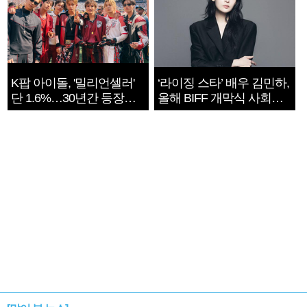
K팝 아이돌, '밀리언셀러'
‘라이징 스타’ 배우 김민하,
단 1.6%…30년간 등장
올해 BIFF 개막식 사회자
1182개팀 전수조사
확정