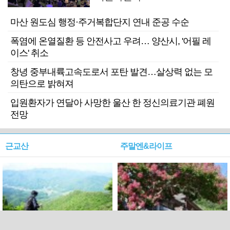
마산 원도심 행정·주거복합단지 연내 준공 수순
폭염에 온열질환 등 안전사고 우려… 양산시, '어필 레
이스' 취소
창녕 중부내륙고속도로서 포탄 발견…살상력 없는 모
의탄으로 밝혀져
입원환자가 연달아 사망한 울산 한 정신의료기관 폐원
전망
근교산
주말엔&라이프