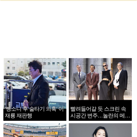
‘뺑소니 후 술타기 의혹’ 이
빨려들어갈 듯 스크린 속
재룡 재판행
시공간 변주…놀란의 메시
지는 ‘전쟁 속죄’