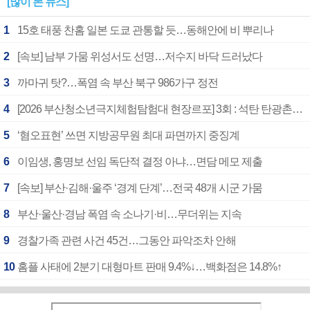
[많이 본 뉴스]
1
15호 태풍 찬홈 일본 도쿄 관통할 듯…동해안에 비 뿌리나
2
[속보] 남부 가뭄 위성서도 선명…저수지 바닥 드러났다
3
까마귀 탓?…폭염 속 부산 북구 986가구 정전
4
[2026 부산청소년극지체험탐험대 현장르포] 3회 : 석탄 탄광촌에서 북극 연구의 중심지로
5
‘혐오표현’ 쓰면 지방공무원 최대 파면까지 중징계
6
이임생, 홍명보 선임 독단적 결정 아냐…면담 메모 제출
7
[속보] 부산·김해·울주 ‘경계 단계’…전국 48개 시군 가뭄
8
부산·울산·경남 폭염 속 소나기·비…무더위는 지속
9
경찰가족 관련 사건 45건…그동안 파악조차 안해
10
홈플 사태에 2분기 대형마트 판매 9.4%↓…백화점은 14.8%↑