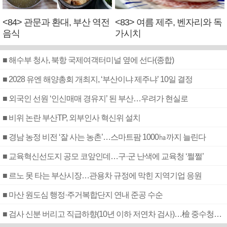
<84> 관문과 환대, 부산 역전
<83> 여름 제주, 벤자리와 독
음식
가시치
■ 해수부 청사, 북항 국제여객터미널 옆에 선다(종합)
■ 2028 유엔 해양총회 개최지, ‘부산이냐 제주냐’ 10일 결정
■ 외국인 선원 ‘인신매매 경유지’ 된 부산…우려가 현실로
■ 비위 논란 부산TP, 외부인사 혁신위 설치
■ 경남 농정 비전 ‘잘 사는 농촌’…스마트팜 1000㏊까지 늘린다
■ 교육혁신선도지 공모 코앞인데…구·군 난색에 교육청 ‘쩔쩔’
■ 르노 못 타는 부산시장…관용차 규정에 막힌 지역기업 응원
■ 마산 원도심 행정·주거복합단지 연내 준공 수순
■ 검사 신분 버리고 직급하향(10년 이하 저연차 검사)…檢 중수청행 기피