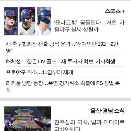
스포츠 +
‘윤나고황’ 꿈틀댄다…거인 가
을야구 불씨 살릴까
새 축구협회장 선출 방식 윤곽…“선거인단 192→2만
명”
해체설 뒤집은 LIV 골프…새 투자자 확보 ‘기사회생’
프로야구 취소…11일부터 재개
라커룸 냉탕 등장…폭염 경기취소 속출에 PS 셈법 복
잡
울산·경남 소식
진주성의 역사, 빛과 미디어로
되살아난다