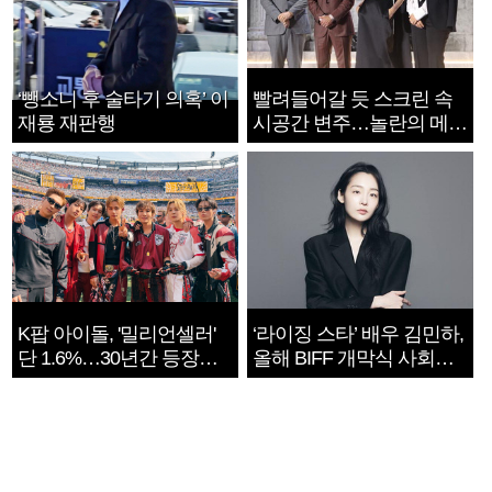
‘뺑소니 후 술타기 의혹’ 이
빨려들어갈 듯 스크린 속
재룡 재판행
시공간 변주…놀란의 메시
지는 ‘전쟁 속죄’
K팝 아이돌, '밀리언셀러'
‘라이징 스타’ 배우 김민하,
단 1.6%…30년간 등장
올해 BIFF 개막식 사회자
1182개팀 전수조사
확정