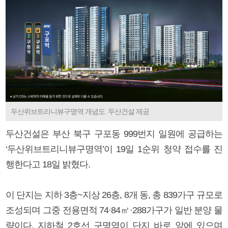
두산위브트리니뷰구명역 개념도. 두산건설 제공
두산건설은 부산 북구 구포동 999번지 일원에 공급하는
‘두산위브트리니뷰구명역’이 19일 1순위 청약 접수를 진
행한다고 18일 밝혔다.
이 단지는 지하 3층~지상 26층, 8개 동, 총 839가구 규모로
조성되며 그중 전용면적 74·84㎡·288가구가 일반 분양 물
량이다. 지하철 2호선 구명역이 단지 바로 앞에 있으며