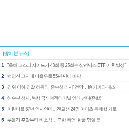
[많이 본 뉴스]
1
"올해 코스피 사이드카 43회 중 25회는 삼전닉스 ETF 이후 발생"
2
백양산 고지대 마을우물 55년 만에 바닥
3
경위 이하 경찰 하위직 ‘중수청 러시’ 전망…檢 기피와 대조
4
해수부 청사, 북항 국제여객터미널 옆에 선다(종합)
5
피란마을 67년 역사인데…전교생 24명 아미초 통폐합 기로
6
부울경 주말부터 비소식…‘극한 폭염’ 한풀 꺾일 듯