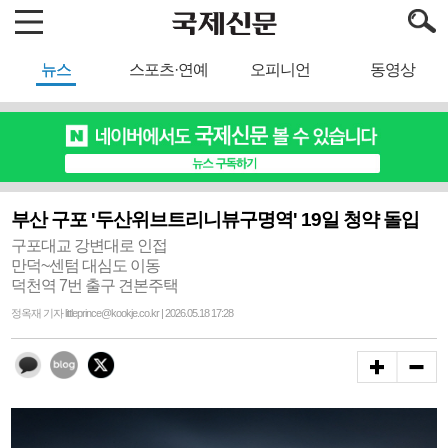
뉴스
스포츠·연예
오피니언
동영상
부산 구포 '두산위브트리니뷰구명역' 19일 청약 돌입
구포대교 강변대로 인접
만덕~센텀 대심도 이동
덕천역 7번 출구 견본주택
정옥재 기자 littleprince@kookje.co.kr | 2026.05.18 17:28