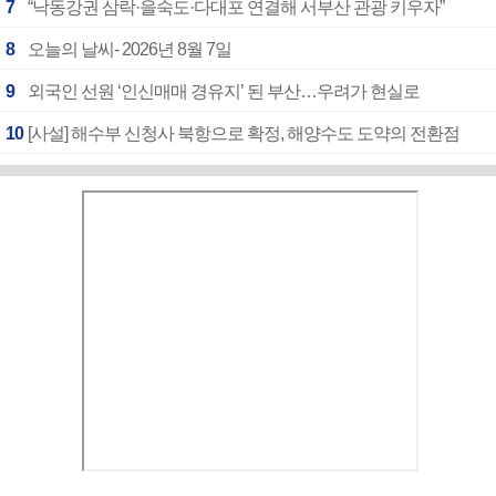
7
“낙동강권 삼락·을숙도·다대포 연결해 서부산 관광 키우자”
8
오늘의 날씨- 2026년 8월 7일
9
외국인 선원 ‘인신매매 경유지’ 된 부산…우려가 현실로
10
[사설] 해수부 신청사 북항으로 확정, 해양수도 도약의 전환점