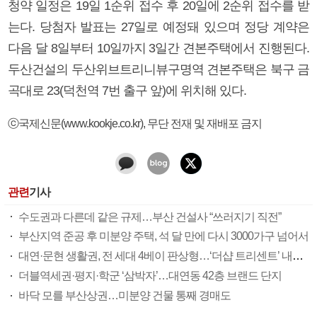
청약 일정은 19일 1순위 접수 후 20일에 2순위 접수를 받
는다. 당첨자 발표는 27일로 예정돼 있으며 정당 계약은
다음 달 8일부터 10일까지 3일간 견본주택에서 진행된다.
두산건설의 두산위브트리니뷰구명역 견본주택은 북구 금
곡대로 23(덕천역 7번 출구 앞)에 위치해 있다.
ⓒ국제신문(www.kookje.co.kr), 무단 전재 및 재배포 금지
관련
기사
수도권과 다른데 같은 규제…부산 건설사 “쓰러지기 직전”
부산지역 준공 후 미분양 주택, 석 달 만에 다시 3000가구 넘어서
대연·문현 생활권, 전 세대 4베이 판상형…‘더샵 트리센트’ 내달 분양
더블역세권·평지·학군 ‘삼박자’…대연동 42층 브랜드 단지
바닥 모를 부산상권…미분양 건물 통째 경매도