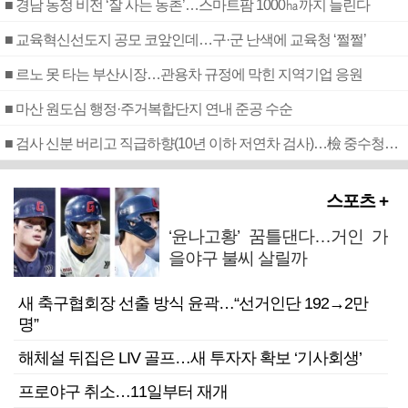
■ 경남 농정 비전 ‘잘 사는 농촌’…스마트팜 1000㏊까지 늘린다
■ 교육혁신선도지 공모 코앞인데…구·군 난색에 교육청 ‘쩔쩔’
■ 르노 못 타는 부산시장…관용차 규정에 막힌 지역기업 응원
■ 마산 원도심 행정·주거복합단지 연내 준공 수순
■ 검사 신분 버리고 직급하향(10년 이하 저연차 검사)…檢 중수청행 기피
스포츠 +
‘윤나고황’ 꿈틀댄다…거인 가
을야구 불씨 살릴까
새 축구협회장 선출 방식 윤곽…“선거인단 192→2만
명”
해체설 뒤집은 LIV 골프…새 투자자 확보 ‘기사회생’
프로야구 취소…11일부터 재개