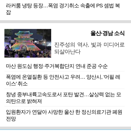
라커룸 냉탕 등장…폭염 경기취소 속출에 PS 셈법 복
잡
울산·경남 소식
진주성의 역사, 빛과 미디어로
되살아난다
마산 원도심 행정·주거복합단지 연내 준공 수순
폭염에 온열질환 등 안전사고 우려… 양산시, '어필 레
이스' 취소
창녕 중부내륙고속도로서 포탄 발견…살상력 없는 모
의탄으로 밝혀져
입원환자가 연달아 사망한 울산 한 정신의료기관 폐원
전망