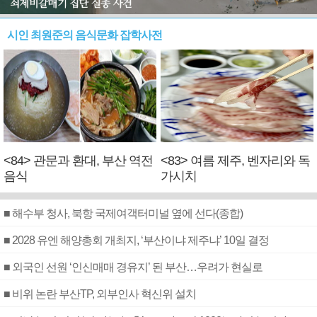
시인 최원준의 음식문화 잡학사전
<84> 관문과 환대, 부산 역전
<83> 여름 제주, 벤자리와 독
음식
가시치
■ 해수부 청사, 북항 국제여객터미널 옆에 선다(종합)
■ 2028 유엔 해양총회 개최지, ‘부산이냐 제주냐’ 10일 결정
■ 외국인 선원 ‘인신매매 경유지’ 된 부산…우려가 현실로
■ 비위 논란 부산TP, 외부인사 혁신위 설치