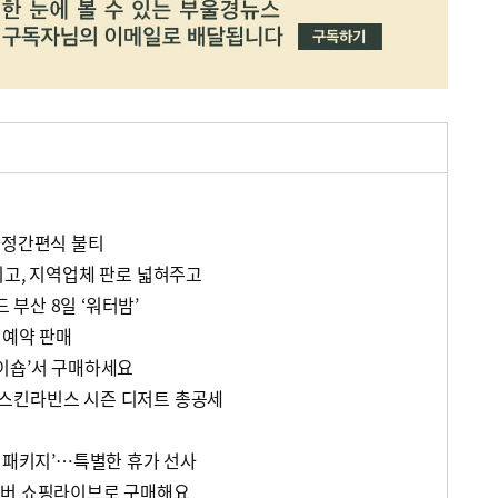
가정간편식 불티
리고, 지역업체 판로 넓혀주고
부산 8일 ‘워터밤’
전예약 판매
이숍’서 구매하세요
스킨라빈스 시즌 디저트 총공세
업
박 패키지’…특별한 휴가 선사
이버 쇼핑라이브로 구매해요