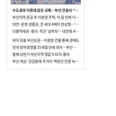
수도권과 다른데 같은 규제…부산 건설사 “쓰러지기 직전”
부산지역 준공 후 미분양 주택, 석 달 만에 다시 3000가구 넘어서
대연·문현 생활권, 전 세대 4베이 판상형…‘더샵 트리센트’ 내달 분양
더블역세권·평지·학군 ‘삼박자’…대연동 42층 브랜드 단지
바닥 모를 부산상권…미분양 건물 통째 경매도
전국 청약경쟁률 35개월 만에 최저…부산 미분양 ‘적체’ 심화
올해 상반기 부산지역 땅값 0.61% 올라
부산 개금·당감동에 주거지-백양산 연결 녹지 조성