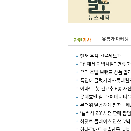
유통가 마케팅
관련
기사
벌써 추석 선물세트가
“집에서 이냉치열” 면류 
우리 호텔 브랜드 상품 알
폭염아 물렀거라…롯데월드 
이마트, 햇 건고추 6종 사
롯데호텔 침구·어메니티 ‘
무더위 달콤하게 잡자…배
‘갤럭시 Z8’ 사전 판매 팝
하얏트 플레이스 연산 ‘2
하나로마트 농축산물, 네