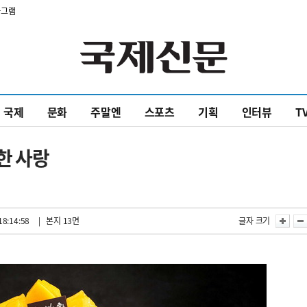
타그램
국제
문화
주말엔
스포츠
기획
인터뷰
T
한 사랑
18:14:58
| 본지 13면
글자 크기