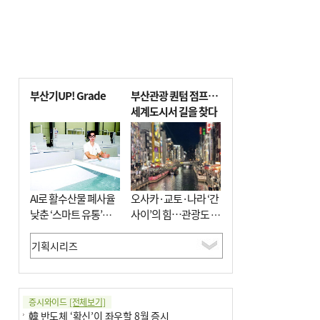
부산기UP! Grade
부산관광 퀀텀 점프…
세계도시서 길을 찾다
AI로 활수산물 폐사율
오사카·교토·나라 ‘간
낮춘 ‘스마트 유통’…
사이’의 힘…관광도 뭉
사막·산악지대 수출
쳐야 흥한다
도전
증시와이드
[전체보기]
韓 반도체 ‘확신’이 좌우할 8월 증시