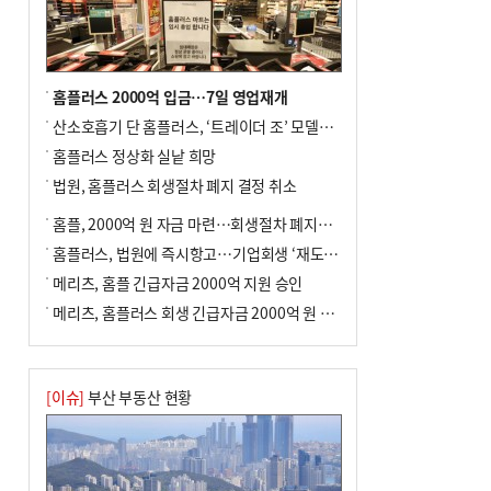
홈플러스 2000억 입금…7일 영업재개
산소호흡기 단 홈플러스, ‘트레이더 조’ 모델로 살아날까
홈플러스 정상화 실낱 희망
법원, 홈플러스 회생절차 폐지 결정 취소
홈플, 2000억 원 자금 마련…회생절차 폐지에 즉시항고(종합)
홈플러스, 법원에 즉시항고…기업회생 ‘재도전’
메리츠, 홈플 긴급자금 2000억 지원 승인
메리츠, 홈플러스 회생 긴급자금 2000억 원 지원 승인
[이슈]
부산 부동산 현황