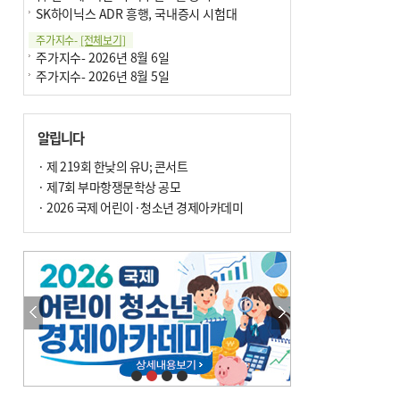
SK하이닉스 ADR 흥행, 국내증시 시험대
주가지수-
[전체보기]
주가지수- 2026년 8월 6일
주가지수- 2026년 8월 5일
알립니다
· 제 219회 한낮의 유U; 콘서트
· 제7회 부마항쟁문학상 공모
· 2026 국제 어린이·청소년 경제아카데미