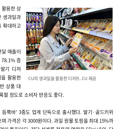
 활용한 상
근 생과일과
을 확대하고
지난달 매출이
78.1% 증
생딸기 디저
물을 활용한
CU의 생과일을 활용한 디저트. CU 제공
반 상품 대
기록할 정도로 소비자 반응도 좋다.
윗 듬뿍바’ 3종도 업계 단독으로 출시했다. 딸기·골드키위
 가격은 각 3000원이다. 과일 원물 토핑을 최대 15%까