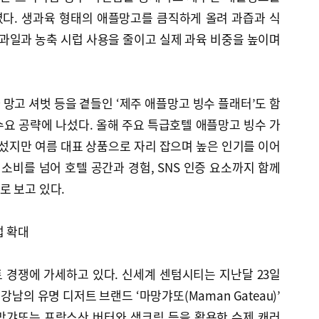
다. 생과육 형태의 애플망고를 큼직하게 올려 과즙과 식
 과일과 농축 시럽 사용을 줄이고 실제 과육 비중을 높이며
망고 셔벗 등을 곁들인 ‘제주 애플망고 빙수 플래터’도 함
요 공략에 나섰다. 올해 주요 특급호텔 애플망고 빙수 가
라섰지만 여름 대표 상품으로 자리 잡으며 높은 인기를 이어
 소비를 넘어 호텔 공간과 경험, SNS 인증 요소까지 함께
로 보고 있다.
업 확대
 경쟁에 가세하고 있다. 신세계 센텀시티는 지난달 23일
강남의 유명 디저트 브랜드 ‘마망갸또(Maman Gateau)’
망갸또는 프랑스산 버터와 생크림 등을 활용한 수제 캐러