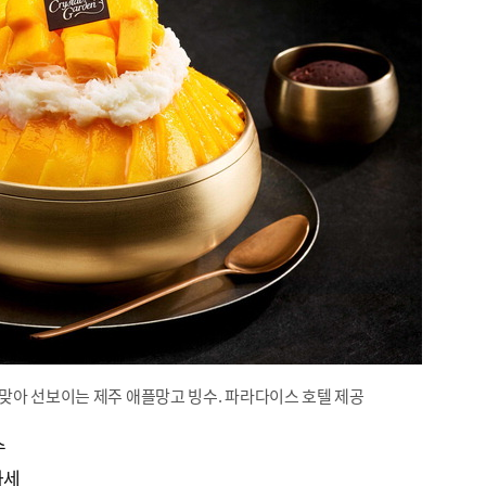
맞아 선보이는 제주 애플망고 빙수. 파라다이스 호텔 제공
수
가세