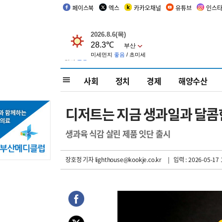
페이스북
엑스
카카오채널
유튜브
인스
사회
정치
경제
해양수산
디저트는 지금 생과일과 달콤
생과육 식감 살린 제품 잇단 출시
장호정 기자
lighthouse@kookje.co.kr
| 입력 : 2026-05-17 