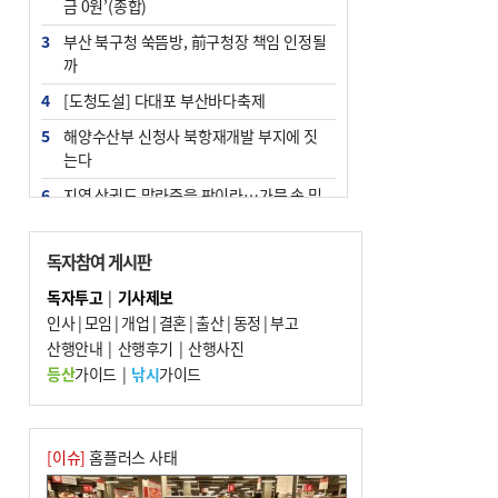
금 0원’(종합)
3
부산 북구청 쑥뜸방, 前구청장 책임 인정될
까
4
[도청도설] 다대포 부산바다축제
5
해양수산부 신청사 북항재개발 부지에 짓
는다
6
지역 상권도 말라죽을 판이라…가뭄 속 밀
양물축제 강행 논란
7
법원, 단차 논란 북항 복합환승센터 공사중
독자참여 게시판
지 관련 현장검증
독자투고
|
기사제보
8
통영시민 추석 전 35만 원 받는다
인사
|
모임
|
개업
|
결혼
|
출산
|
동정
|
부고
9
산행안내
부산 철강공장 50대 노동자 추락사
|
산행후기
|
산행사진
등산
가이드
|
낚시
가이드
10
국힘 부산시당, ‘정이한 조력’ 시의원 윤리
위에…‘한동훈 지지’도 신고접수
[이슈]
홈플러스 사태