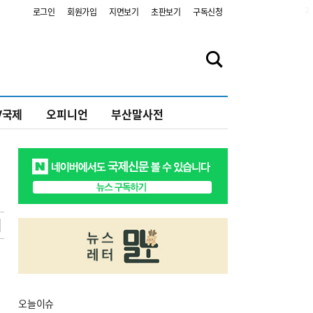
2
로그인
회원가입
지면보기
초판보기
구독신청
V국제
오피니언
부산말사전
오늘
이슈