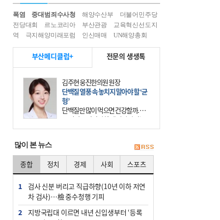
폭염
중대범죄수사청
해양수산부
더불어민주당
전당대회
르노코리아
부산관광
교육혁신선도지
역
극지해양미래포럼
인신매매
UN해양총회
부산메디클럽+
전문의 생생톡
김주현 웅진한의원 원장
단백질 열풍 속 놓치지 말아야 할 ‘균
형’
단백질만 많이 먹으면 건강할까. 요
즘 건강을 이야기할 때 빠지지 않는
키워드가 단백질이다. 헬스장을 다니
는 젊은 층부터 기초체력을 챙기려는
많이 본 뉴스
중·장년층까지 모두 “
종합
정치
경제
사회
스포츠
1
검사 신분 버리고 직급하향(10년 이하 저연
차 검사)…檢 중수청행 기피
2
지방국립대 이르면 내년 신입생부터 ‘등록