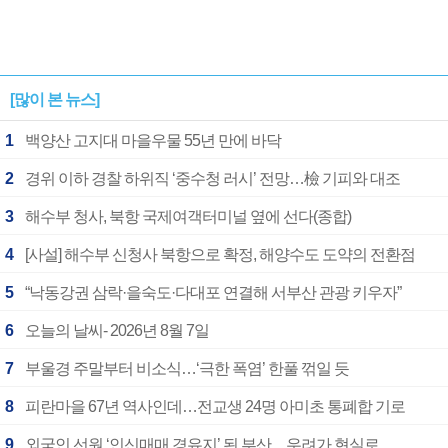
[많이 본 뉴스]
1
백양산 고지대 마을우물 55년 만에 바닥
2
경위 이하 경찰 하위직 ‘중수청 러시’ 전망…檢 기피와 대조
3
해수부 청사, 북항 국제여객터미널 옆에 선다(종합)
4
[사설] 해수부 신청사 북항으로 확정, 해양수도 도약의 전환점
5
“낙동강권 삼락·을숙도·다대포 연결해 서부산 관광 키우자”
6
오늘의 날씨- 2026년 8월 7일
7
부울경 주말부터 비소식…‘극한 폭염’ 한풀 꺾일 듯
8
피란마을 67년 역사인데…전교생 24명 아미초 통폐합 기로
9
외국인 선원 ‘인신매매 경유지’ 된 부산…우려가 현실로