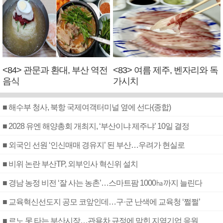
<84> 관문과 환대, 부산 역전
<83> 여름 제주, 벤자리와 독
음식
가시치
■ 해수부 청사, 북항 국제여객터미널 옆에 선다(종합)
■ 2028 유엔 해양총회 개최지, ‘부산이냐 제주냐’ 10일 결정
■ 외국인 선원 ‘인신매매 경유지’ 된 부산…우려가 현실로
■ 비위 논란 부산TP, 외부인사 혁신위 설치
■ 경남 농정 비전 ‘잘 사는 농촌’…스마트팜 1000㏊까지 늘린다
■ 교육혁신선도지 공모 코앞인데…구·군 난색에 교육청 ‘쩔쩔’
■ 르노 못 타는 부산시장…관용차 규정에 막힌 지역기업 응원