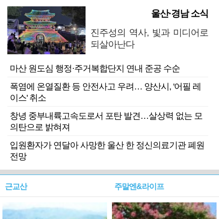
울산·경남 소식
진주성의 역사, 빛과 미디어로
되살아난다
마산 원도심 행정·주거복합단지 연내 준공 수순
폭염에 온열질환 등 안전사고 우려… 양산시, '어필 레
이스' 취소
창녕 중부내륙고속도로서 포탄 발견…살상력 없는 모
의탄으로 밝혀져
입원환자가 연달아 사망한 울산 한 정신의료기관 폐원
전망
근교산
주말엔&라이프