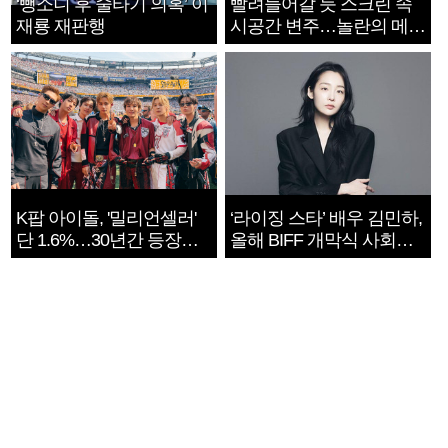
‘뺑소니 후 술타기 의혹’ 이
빨려들어갈 듯 스크린 속
재룡 재판행
시공간 변주…놀란의 메시
지는 ‘전쟁 속죄’
K팝 아이돌, '밀리언셀러'
‘라이징 스타’ 배우 김민하,
단 1.6%…30년간 등장
올해 BIFF 개막식 사회자
1182개팀 전수조사
확정