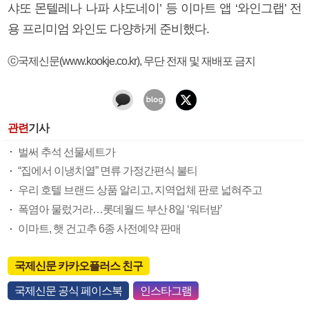
샤또 몬텔레나 나파 샤도네이’ 등 이마트 앱 ‘와인그랩’ 전
용 프리미엄 와인도 다양하게 준비했다.
ⓒ국제신문(www.kookje.co.kr), 무단 전재 및 재배포 금지
관련
기사
벌써 추석 선물세트가
“집에서 이냉치열” 면류 가정간편식 불티
우리 호텔 브랜드 상품 알리고, 지역업체 판로 넓혀주고
폭염아 물렀거라…롯데월드 부산 8일 ‘워터밤’
이마트, 햇 건고추 6종 사전예약 판매
국제신문 카카오플러스 친구
국제신문 공식 페이스북
인스타그램