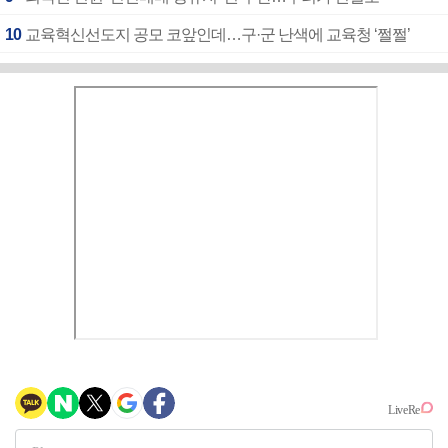
10
교육혁신선도지 공모 코앞인데…구·군 난색에 교육청 ‘쩔쩔’