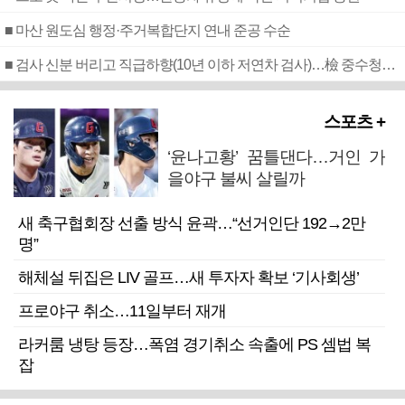
■ 마산 원도심 행정·주거복합단지 연내 준공 수순
■ 검사 신분 버리고 직급하향(10년 이하 저연차 검사)…檢 중수청행 기피
스포츠 +
‘윤나고황’ 꿈틀댄다…거인 가
을야구 불씨 살릴까
새 축구협회장 선출 방식 윤곽…“선거인단 192→2만
명”
해체설 뒤집은 LIV 골프…새 투자자 확보 ‘기사회생’
프로야구 취소…11일부터 재개
라커룸 냉탕 등장…폭염 경기취소 속출에 PS 셈법 복
잡