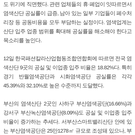
도 위기에 직면했다. 관련 업체들의 휴·폐업이 잇따르면서
염색산단 공실률이 급증, 남아 있는 일부 기업들이 폐수처
리장 등 공동비용을 모두 부담하는 실정이다. 염색업계는
산단 입주 업종 범위를 확대해 공실률을 해소해야 한다고
목소리를 높인다.
12일 한국패션칼라산업협동조합연합회에 따르면 전국 염
색산단 9곳의 공실 및 이업종 입주 비율은 18.82%다. 특히
경기 반월염색공단과 시화염색공단 공실률은 각각
45.39%와 32.10%로 높은 수준까지 도달했다.
부산의 염색산단 2곳인 사하구 부산염색공단(16.66%)과
강서구 부산녹산염색공단(8.09%)도 공실 및 이업종 입주
비율이 증가하는 추세다. 서부산스마트밸리산단 안에 있
는 부산염색공단은 25만1278㎡ 규모로 조성돼 있으나, 부