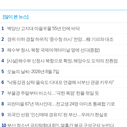
[많이 본 뉴스]
1
백양산 고지대 마을우물 55년 만에 바닥
2
경위 이하 경찰 하위직 ‘중수청 러시’ 전망…檢 기피와 대조
3
해수부 청사, 북항 국제여객터미널 옆에 선다(종합)
4
[사설] 해수부 신청사 북항으로 확정, 해양수도 도약의 전환점
5
오늘의 날씨- 2026년 8월 7일
6
“낙동강권 삼락·을숙도·다대포 연결해 서부산 관광 키우자”
7
부울경 주말부터 비소식…‘극한 폭염’ 한풀 꺾일 듯
8
피란마을 67년 역사인데…전교생 24명 아미초 통폐합 기로
9
외국인 선원 ‘인신매매 경유지’ 된 부산…우려가 현실로
10
부산 청소년 극지탐험대 8인, 열흘간 북극 구석구석 누빈다