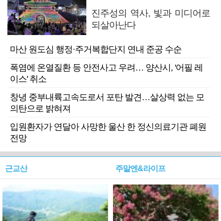
진주성의 역사, 빛과 미디어로
되살아난다
마산 원도심 행정·주거복합단지 연내 준공 수순
폭염에 온열질환 등 안전사고 우려… 양산시, '어필 레
이스' 취소
창녕 중부내륙고속도로서 포탄 발견…살상력 없는 모
의탄으로 밝혀져
입원환자가 연달아 사망한 울산 한 정신의료기관 폐원
전망
근교산
주말엔&라이프