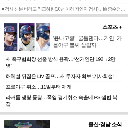
■ 검사 신분 버리고 직급하향(10년 이하 저연차 검사)…檢 중수청행 기피
스포츠 +
‘윤나고황’ 꿈틀댄다…거인 가
을야구 불씨 살릴까
새 축구협회장 선출 방식 윤곽…“선거인단 192→2만
명”
해체설 뒤집은 LIV 골프…새 투자자 확보 ‘기사회생’
프로야구 취소…11일부터 재개
라커룸 냉탕 등장…폭염 경기취소 속출에 PS 셈법 복
잡
울산·경남 소식