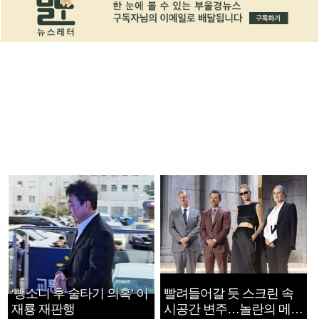
‘뺑소니 후 술타기 의혹’ 이
빨려들어갈 듯 스크린 속
재룡 재판행
시공간 변주…놀란의 메시