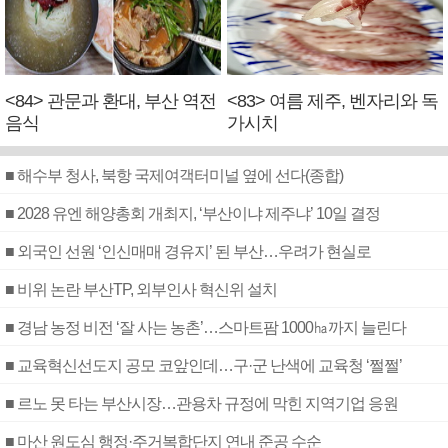
<84> 관문과 환대, 부산 역전
<83> 여름 제주, 벤자리와 독
음식
가시치
■ 해수부 청사, 북항 국제여객터미널 옆에 선다(종합)
■ 2028 유엔 해양총회 개최지, ‘부산이냐 제주냐’ 10일 결정
■ 외국인 선원 ‘인신매매 경유지’ 된 부산…우려가 현실로
■ 비위 논란 부산TP, 외부인사 혁신위 설치
■ 경남 농정 비전 ‘잘 사는 농촌’…스마트팜 1000㏊까지 늘린다
■ 교육혁신선도지 공모 코앞인데…구·군 난색에 교육청 ‘쩔쩔’
■ 르노 못 타는 부산시장…관용차 규정에 막힌 지역기업 응원
■ 마산 원도심 행정·주거복합단지 연내 준공 수순