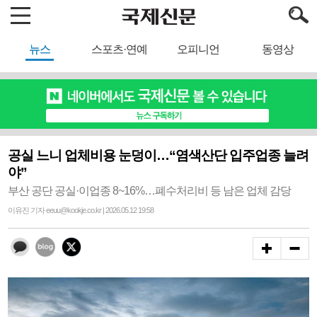
뉴스
스포츠·연예
오피니언
동영상
공실 느니 업체비용 눈덩이…“염색산단 입주업종 늘려
야”
부산 공단 공실·이업종 8~16%…폐수처리비 등 남은 업체 감당
이유진 기자 eeuu@kookje.co.kr | 2026.05.12 19:58