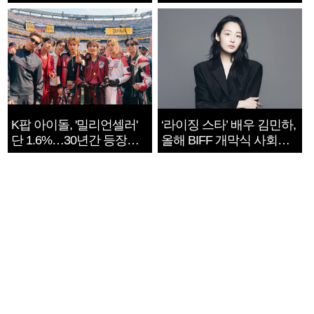
지는 ‘전쟁 속죄’
K팝 아이돌, '밀리언셀러'
‘라이징 스타’ 배우 김민하,
단 1.6%…30년간 등장
올해 BIFF 개막식 사회자
1182개팀 전수조사
확정