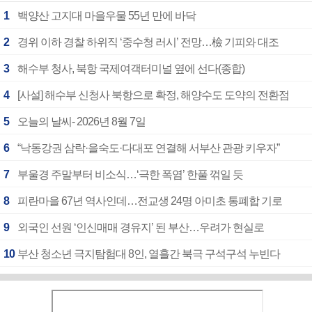
1
백양산 고지대 마을우물 55년 만에 바닥
2
경위 이하 경찰 하위직 ‘중수청 러시’ 전망…檢 기피와 대조
3
해수부 청사, 북항 국제여객터미널 옆에 선다(종합)
4
[사설] 해수부 신청사 북항으로 확정, 해양수도 도약의 전환점
5
오늘의 날씨- 2026년 8월 7일
6
“낙동강권 삼락·을숙도·다대포 연결해 서부산 관광 키우자”
7
부울경 주말부터 비소식…‘극한 폭염’ 한풀 꺾일 듯
8
피란마을 67년 역사인데…전교생 24명 아미초 통폐합 기로
9
외국인 선원 ‘인신매매 경유지’ 된 부산…우려가 현실로
10
부산 청소년 극지탐험대 8인, 열흘간 북극 구석구석 누빈다