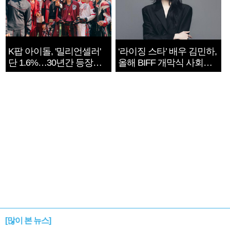
K팝 아이돌, '밀리언셀러'
‘라이징 스타’ 배우 김민하,
단 1.6%…30년간 등장
올해 BIFF 개막식 사회자
1182개팀 전수조사
확정
[많이 본 뉴스]