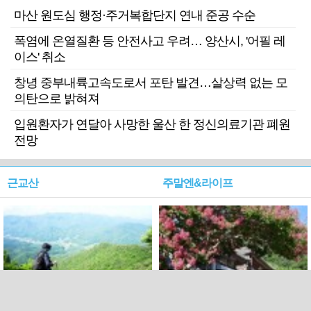
마산 원도심 행정·주거복합단지 연내 준공 수순
폭염에 온열질환 등 안전사고 우려… 양산시, '어필 레
이스' 취소
창녕 중부내륙고속도로서 포탄 발견…살상력 없는 모
의탄으로 밝혀져
입원환자가 연달아 사망한 울산 한 정신의료기관 폐원
전망
근교산
주말엔&라이프