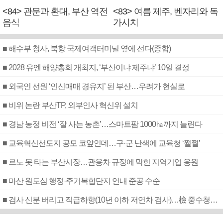
<84> 관문과 환대, 부산 역전
<83> 여름 제주, 벤자리와 독
음식
가시치
■ 해수부 청사, 북항 국제여객터미널 옆에 선다(종합)
■ 2028 유엔 해양총회 개최지, ‘부산이냐 제주냐’ 10일 결정
■ 외국인 선원 ‘인신매매 경유지’ 된 부산…우려가 현실로
■ 비위 논란 부산TP, 외부인사 혁신위 설치
■ 경남 농정 비전 ‘잘 사는 농촌’…스마트팜 1000㏊까지 늘린다
■ 교육혁신선도지 공모 코앞인데…구·군 난색에 교육청 ‘쩔쩔’
■ 르노 못 타는 부산시장…관용차 규정에 막힌 지역기업 응원
■ 마산 원도심 행정·주거복합단지 연내 준공 수순
■ 검사 신분 버리고 직급하향(10년 이하 저연차 검사)…檢 중수청행 기피