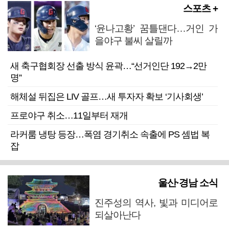
스포츠 +
‘윤나고황’ 꿈틀댄다…거인 가
을야구 불씨 살릴까
새 축구협회장 선출 방식 윤곽…“선거인단 192→2만
명”
해체설 뒤집은 LIV 골프…새 투자자 확보 ‘기사회생’
프로야구 취소…11일부터 재개
라커룸 냉탕 등장…폭염 경기취소 속출에 PS 셈법 복
잡
울산·경남 소식
진주성의 역사, 빛과 미디어로
되살아난다