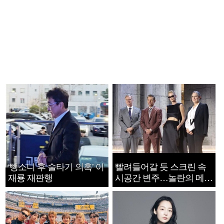
‘뺑소니 후 술타기 의혹’ 이
빨려들어갈 듯 스크린 속
재룡 재판행
시공간 변주…놀란의 메시
지는 ‘전쟁 속죄’