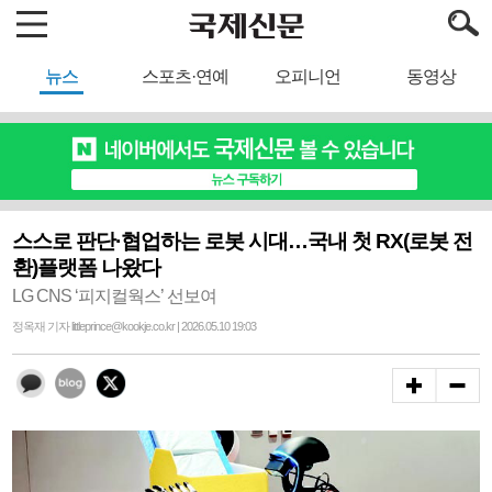
뉴스
스포츠·연예
오피니언
동영상
스스로 판단·협업하는 로봇 시대…국내 첫 RX(로봇 전
환)플랫폼 나왔다
LG CNS ‘피지컬웍스’ 선보여
정옥재 기자 littleprince@kookje.co.kr | 2026.05.10 19:03