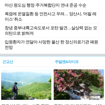
마산 원도심 행정·주거복합단지 연내 준공 수순
폭염에 온열질환 등 안전사고 우려… 양산시, '어필 레
이스' 취소
창녕 중부내륙고속도로서 포탄 발견…살상력 없는 모
의탄으로 밝혀져
입원환자가 연달아 사망한 울산 한 정신의료기관 폐원
전망
근교산
주말엔&라이프