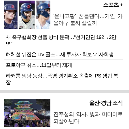
스포츠 +
‘윤나고황’ 꿈틀댄다…거인 가
을야구 불씨 살릴까
새 축구협회장 선출 방식 윤곽…“선거인단 192→2만
명”
해체설 뒤집은 LIV 골프…새 투자자 확보 ‘기사회생’
프로야구 취소…11일부터 재개
라커룸 냉탕 등장…폭염 경기취소 속출에 PS 셈법 복
잡
울산·경남 소식
진주성의 역사, 빛과 미디어로
되살아난다