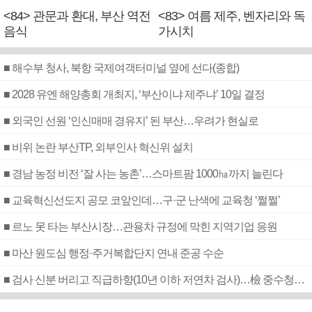
<84> 관문과 환대, 부산 역전
<83> 여름 제주, 벤자리와 독
음식
가시치
■ 해수부 청사, 북항 국제여객터미널 옆에 선다(종합)
■ 2028 유엔 해양총회 개최지, ‘부산이냐 제주냐’ 10일 결정
■ 외국인 선원 ‘인신매매 경유지’ 된 부산…우려가 현실로
■ 비위 논란 부산TP, 외부인사 혁신위 설치
■ 경남 농정 비전 ‘잘 사는 농촌’…스마트팜 1000㏊까지 늘린다
■ 교육혁신선도지 공모 코앞인데…구·군 난색에 교육청 ‘쩔쩔’
■ 르노 못 타는 부산시장…관용차 규정에 막힌 지역기업 응원
■ 마산 원도심 행정·주거복합단지 연내 준공 수순
■ 검사 신분 버리고 직급하향(10년 이하 저연차 검사)…檢 중수청행 기피