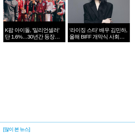
K팝 아이돌, '밀리언셀러'
‘라이징 스타’ 배우 김민하,
단 1.6%…30년간 등장
올해 BIFF 개막식 사회자
1182개팀 전수조사
확정
[많이 본 뉴스]