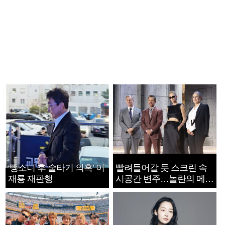
‘뺑소니 후 술타기 의혹’ 이
빨려들어갈 듯 스크린 속
재룡 재판행
시공간 변주…놀란의 메시
지는 ‘전쟁 속죄’