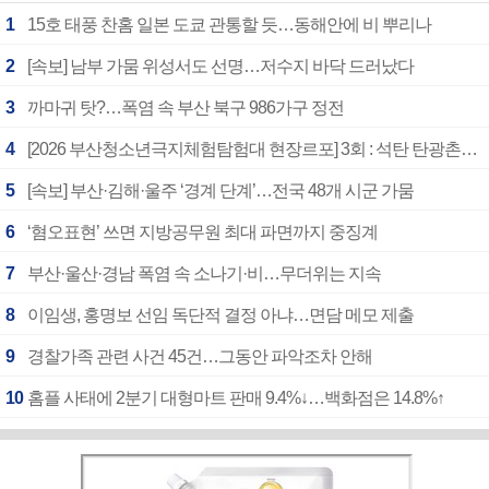
1
15호 태풍 찬홈 일본 도쿄 관통할 듯…동해안에 비 뿌리나
2
[속보] 남부 가뭄 위성서도 선명…저수지 바닥 드러났다
3
까마귀 탓?…폭염 속 부산 북구 986가구 정전
4
[2026 부산청소년극지체험탐험대 현장르포] 3회 : 석탄 탄광촌에서 북극 연구의 중심지로
5
[속보] 부산·김해·울주 ‘경계 단계’…전국 48개 시군 가뭄
6
‘혐오표현’ 쓰면 지방공무원 최대 파면까지 중징계
7
부산·울산·경남 폭염 속 소나기·비…무더위는 지속
8
이임생, 홍명보 선임 독단적 결정 아냐…면담 메모 제출
9
경찰가족 관련 사건 45건…그동안 파악조차 안해
10
홈플 사태에 2분기 대형마트 판매 9.4%↓…백화점은 14.8%↑