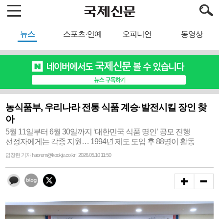
뉴스
스포츠·연예
오피니언
동영상
농식품부, 우리나라 전통 식품 계승·발전시킬 장인 찾
아
5월 11일부터 6월 30일까지 ‘대한민국 식품 명인’ 공모 진행
선정자에게는 각종 지원… 1994년 제도 도입 후 88명이 활동
염창현 기자 haorem@kookje.co.kr | 2026.05.10 11:50