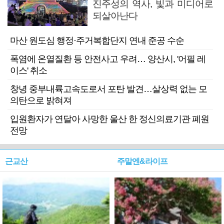
진주성의 역사, 빛과 미디어로
되살아난다
마산 원도심 행정·주거복합단지 연내 준공 수순
폭염에 온열질환 등 안전사고 우려… 양산시, '어필 레
이스' 취소
창녕 중부내륙고속도로서 포탄 발견…살상력 없는 모
의탄으로 밝혀져
입원환자가 연달아 사망한 울산 한 정신의료기관 폐원
전망
근교산
주말엔&라이프