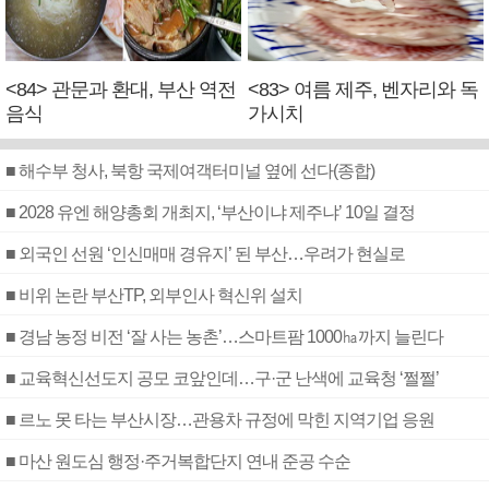
<84> 관문과 환대, 부산 역전
<83> 여름 제주, 벤자리와 독
음식
가시치
■ 해수부 청사, 북항 국제여객터미널 옆에 선다(종합)
■ 2028 유엔 해양총회 개최지, ‘부산이냐 제주냐’ 10일 결정
■ 외국인 선원 ‘인신매매 경유지’ 된 부산…우려가 현실로
■ 비위 논란 부산TP, 외부인사 혁신위 설치
■ 경남 농정 비전 ‘잘 사는 농촌’…스마트팜 1000㏊까지 늘린다
■ 교육혁신선도지 공모 코앞인데…구·군 난색에 교육청 ‘쩔쩔’
■ 르노 못 타는 부산시장…관용차 규정에 막힌 지역기업 응원
■ 마산 원도심 행정·주거복합단지 연내 준공 수순