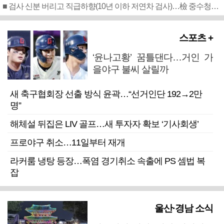
■ 검사 신분 버리고 직급하향(10년 이하 저연차 검사)…檢 중수청행 기피
스포츠 +
‘윤나고황’ 꿈틀댄다…거인 가
을야구 불씨 살릴까
새 축구협회장 선출 방식 윤곽…“선거인단 192→2만
명”
해체설 뒤집은 LIV 골프…새 투자자 확보 ‘기사회생’
프로야구 취소…11일부터 재개
라커룸 냉탕 등장…폭염 경기취소 속출에 PS 셈법 복
잡
울산·경남 소식