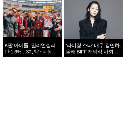
K팝 아이돌, '밀리언셀러'
‘라이징 스타’ 배우 김민하,
단 1.6%…30년간 등장
올해 BIFF 개막식 사회자
1182개팀 전수조사
확정