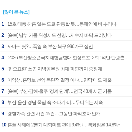
[많이 본 뉴스]
1
15호 태풍 찬홈 일본 도쿄 관통할 듯…동해안에 비 뿌리나
2
[속보] 남부 가뭄 위성서도 선명…저수지 바닥 드러났다
3
까마귀 탓?…폭염 속 부산 북구 986가구 정전
4
[2026 부산청소년극지체험탐험대 현장르포] 3회 : 석탄 탄광촌에서 북극 연구의 중심지로
5
‘혐오표현’ 쓰면 지방공무원 최대 파면까지 중징계
6
이임생, 홍명보 선임 독단적 결정 아냐…면담 메모 제출
7
[속보] 부산·김해·울주 ‘경계 단계’…전국 48개 시군 가뭄
8
부산·울산·경남 폭염 속 소나기·비…무더위는 지속
9
경찰가족 관련 사건 45건…그동안 파악조차 안해
10
홈플 사태에 2분기 대형마트 판매 9.4%↓…백화점은 14.8%↑