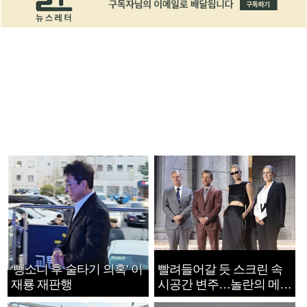
‘뺑소니 후 술타기 의혹’ 이
빨려들어갈 듯 스크린 속
재룡 재판행
시공간 변주…놀란의 메시
지는 ‘전쟁 속죄’