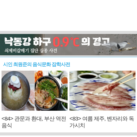
시인 최원준의 음식문화 잡학사전
<84> 관문과 환대, 부산 역전
<83> 여름 제주, 벤자리와 독
음식
가시치