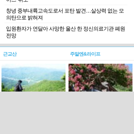
창녕 중부내륙고속도로서 포탄 발견…살상력 없는 모
의탄으로 밝혀져
입원환자가 연달아 사망한 울산 한 정신의료기관 폐원
전망
근교산
주말엔&라이프
근교산&그너머…상주·문경
폭염보다 더 뜨거워라…100
청화산~시루봉
일을 붉게 불태울 ‘선비정신’
피었네