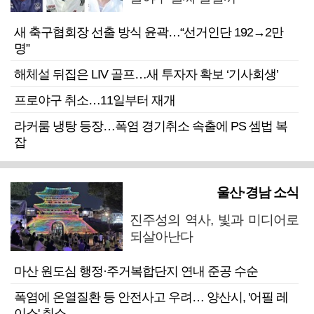
새 축구협회장 선출 방식 윤곽…“선거인단 192→2만
명”
해체설 뒤집은 LIV 골프…새 투자자 확보 ‘기사회생’
프로야구 취소…11일부터 재개
라커룸 냉탕 등장…폭염 경기취소 속출에 PS 셈법 복
잡
울산·경남 소식
진주성의 역사, 빛과 미디어로
되살아난다
마산 원도심 행정·주거복합단지 연내 준공 수순
폭염에 온열질환 등 안전사고 우려… 양산시, '어필 레
이스' 취소