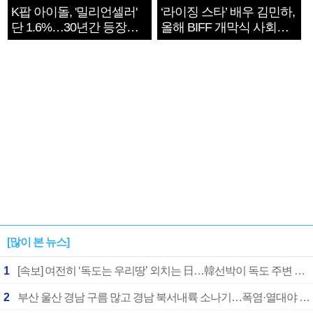
K팝 아이돌, '밀리언셀러'
‘라이징 스타’ 배우 김민하,
단 1.6%…30년간 등장
올해 BIFF 개막식 사회자
1182개팀 전수조사
확정
[많이 본 뉴스]
1
[속보] 여전히 ‘독도는 우리땅’ 외치는 日…韓선박이 독도 주변 해양조사 활동하자 반발
2
부산 울산 경남 구름 많고 경남 북서내륙 소나기…폭염·열대야 계속