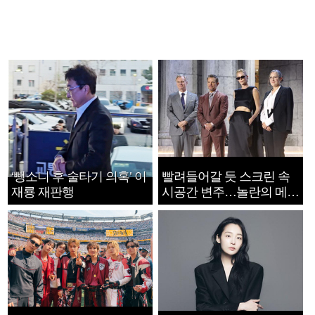
‘뺑소니 후 술타기 의혹’ 이
빨려들어갈 듯 스크린 속
재룡 재판행
시공간 변주…놀란의 메시
지는 ‘전쟁 속죄’