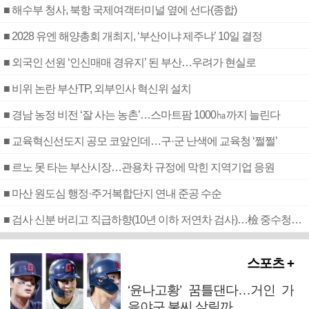
■ 해수부 청사, 북항 국제여객터미널 옆에 선다(종합)
■ 2028 유엔 해양총회 개최지, ‘부산이냐 제주냐’ 10일 결정
■ 외국인 선원 ‘인신매매 경유지’ 된 부산…우려가 현실로
■ 비위 논란 부산TP, 외부인사 혁신위 설치
■ 경남 농정 비전 ‘잘 사는 농촌’…스마트팜 1000㏊까지 늘린다
■ 교육혁신선도지 공모 코앞인데…구·군 난색에 교육청 ‘쩔쩔’
■ 르노 못 타는 부산시장…관용차 규정에 막힌 지역기업 응원
■ 마산 원도심 행정·주거복합단지 연내 준공 수순
■ 검사 신분 버리고 직급하향(10년 이하 저연차 검사)…檢 중수청행 기피
스포츠 +
‘윤나고황’ 꿈틀댄다…거인 가
을야구 불씨 살릴까