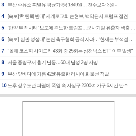
3
부산 주유소 휘발유 평균가 ℓ당 1849원… 전주보다 3원 ↓
4
[속보]‘尹 탄핵 반대’ 세계로교회 손현보, 백악관서 트럼프 접견
5
‘탄약 부족 사태’ 보도에 격노한 트럼프…군사기밀 유출자 색출 지시
6
[속보] ‘심판 성접대’ 논란 축구협회 공식 사과…“현재는 부적절 행위 없어”
7
"올해 코스피 사이드카 43회 중 25회는 삼전닉스 ETF 이후 발생"
8
서울 중랑구서 흉기 난동…60대 남성 2명 사망
9
부산 앞바다에 기름 425ℓ 유출한 러시아 화물선 적발
10
노후 상수도관 파열에 폭염 속 사상구 2300여 가구 6시간 단수