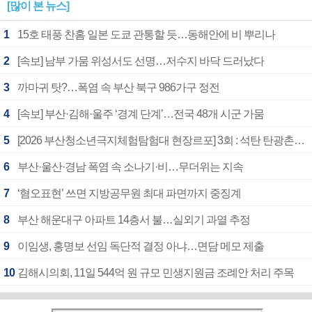
[많이 본 뉴스]
1
15호 태풍 찬홈 일본 도쿄 관통할 듯…동해안에 비 뿌리나
2
[속보] 남부 가뭄 위성서도 선명…저수지 바닥 드러났다
3
까마귀 탓?…폭염 속 부산 북구 986가구 정전
4
[속보] 부산·김해·울주 ‘경계 단계’…전국 48개 시군 가뭄
5
[2026 부산청소년극지체험탐험대 현장르포] 3회 : 석탄 탄광촌에서 북극 연구의 중심지로
6
부산·울산·경남 폭염 속 소나기·비…무더위는 지속
7
‘혐오표현’ 쓰면 지방공무원 최대 파면까지 중징계
8
부산 해운대구 아파트 14층서 불…실외기 과열 추정
9
이임생, 홍명보 선임 독단적 결정 아냐…면담 메모 제출
10
김해시의회, 11일 544억 원 규모 민생지원금 조례안 처리 주목