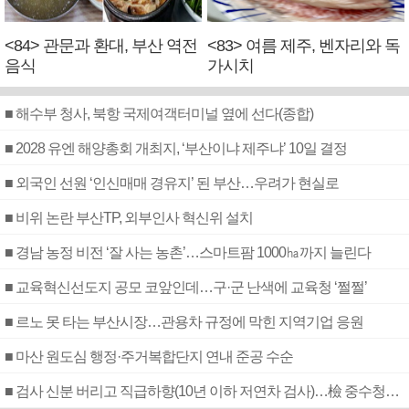
<84> 관문과 환대, 부산 역전
<83> 여름 제주, 벤자리와 독
음식
가시치
■ 해수부 청사, 북항 국제여객터미널 옆에 선다(종합)
■ 2028 유엔 해양총회 개최지, ‘부산이냐 제주냐’ 10일 결정
■ 외국인 선원 ‘인신매매 경유지’ 된 부산…우려가 현실로
■ 비위 논란 부산TP, 외부인사 혁신위 설치
■ 경남 농정 비전 ‘잘 사는 농촌’…스마트팜 1000㏊까지 늘린다
■ 교육혁신선도지 공모 코앞인데…구·군 난색에 교육청 ‘쩔쩔’
■ 르노 못 타는 부산시장…관용차 규정에 막힌 지역기업 응원
■ 마산 원도심 행정·주거복합단지 연내 준공 수순
■ 검사 신분 버리고 직급하향(10년 이하 저연차 검사)…檢 중수청행 기피