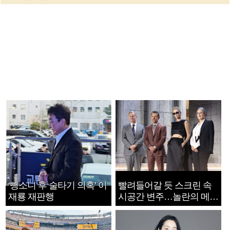
‘뺑소니 후 술타기 의혹’ 이
빨려들어갈 듯 스크린 속
재룡 재판행
시공간 변주…놀란의 메시
지는 ‘전쟁 속죄’