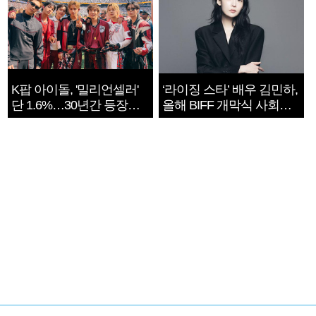
K팝 아이돌, '밀리언셀러'
‘라이징 스타’ 배우 김민하,
단 1.6%…30년간 등장
올해 BIFF 개막식 사회자
1182개팀 전수조사
확정