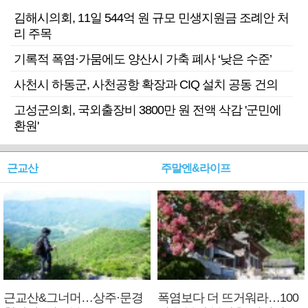
김해시의회, 11일 544억 원 규모 민생지원금 조례안 처
리 주목
기록적 폭염·가뭄에도 양산시 가축 폐사 ‘낮은 수준’
사천시 하동군, 사천공항 확장과 CIQ 설치 공동 건의
고성군의회, 국외출장비 3800만 원 전액 삭감 '군민에
환원'
근교산
주말엔&라이프
근교산&그너머…상주·문경
폭염보다 더 뜨거워라…100