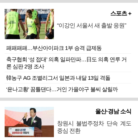
스포츠 +
“이강인 서울서 새 출발 응원”
패패패패…부산아이파크 1부 승격 급제동
축구협회 ‘성 접대’ 의혹 일파만파…日도 의혹 연루 거
론 심판 2명 조사
韓농구 AG 조별리그서 일본과 내달 13일 격돌
‘윤나고황’ 꿈틀댄다…거인 가을야구 불씨 살릴까
울산·경남 소식
창원시 불법주정차 단속 계도
중심 전환