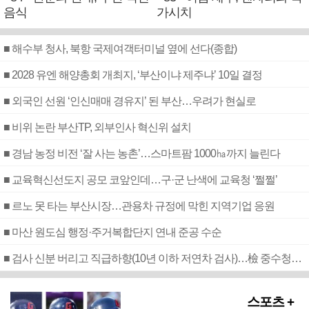
음식
가시치
■ 해수부 청사, 북항 국제여객터미널 옆에 선다(종합)
■ 2028 유엔 해양총회 개최지, ‘부산이냐 제주냐’ 10일 결정
■ 외국인 선원 ‘인신매매 경유지’ 된 부산…우려가 현실로
■ 비위 논란 부산TP, 외부인사 혁신위 설치
■ 경남 농정 비전 ‘잘 사는 농촌’…스마트팜 1000㏊까지 늘린다
■ 교육혁신선도지 공모 코앞인데…구·군 난색에 교육청 ‘쩔쩔’
■ 르노 못 타는 부산시장…관용차 규정에 막힌 지역기업 응원
■ 마산 원도심 행정·주거복합단지 연내 준공 수순
■ 검사 신분 버리고 직급하향(10년 이하 저연차 검사)…檢 중수청행 기피
스포츠 +