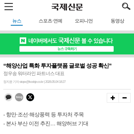
뉴스
스포츠·연예
오피니언
동영상
“해양산업 특화 투자플랫폼 글로벌 성공 확신”
정우송 워터라인 파트너스 대표
정지윤 기자 stopx@kookje.co.kr | 2026.05.04 18:27
- 항만·조선·해상풍력 등 투자처 주목
- 본사 부산 이전 추진… 해양허브 기대