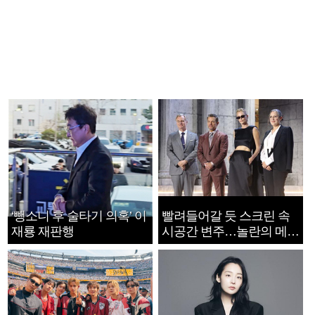
‘뺑소니 후 술타기 의혹’ 이
빨려들어갈 듯 스크린 속
재룡 재판행
시공간 변주…놀란의 메시
지는 ‘전쟁 속죄’