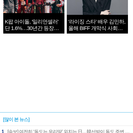
K팝 아이돌, '밀리언셀러'
‘라이징 스타’ 배우 김민하,
단 1.6%…30년간 등장
올해 BIFF 개막식 사회자
1182개팀 전수조사
확정
[많이 본 뉴스]
1
[속보] 여전히 ‘독도는 우리땅’ 외치는 日…韓선박이 독도 주변 해양조사 활동하자 반발