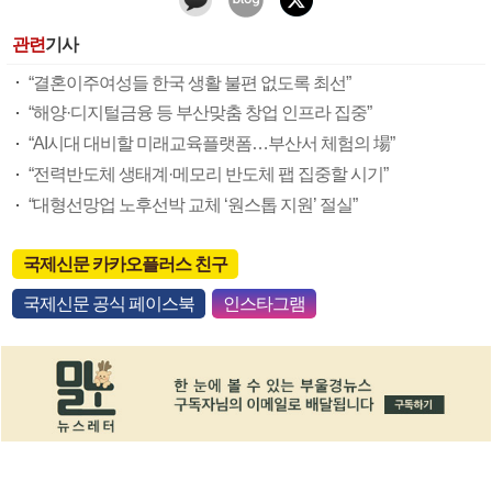
관련
기사
“결혼이주여성들 한국 생활 불편 없도록 최선”
“해양·디지털금융 등 부산맞춤 창업 인프라 집중”
“AI시대 대비할 미래교육플랫폼…부산서 체험의 場”
“전력반도체 생태계·메모리 반도체 팹 집중할 시기”
“대형선망업 노후선박 교체 ‘원스톱 지원’ 절실”
국제신문 카카오플러스 친구
국제신문 공식 페이스북
인스타그램