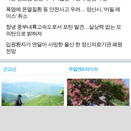
폭염에 온열질환 등 안전사고 우려… 양산시, '어필 레
이스' 취소
창녕 중부내륙고속도로서 포탄 발견…살상력 없는 모
의탄으로 밝혀져
입원환자가 연달아 사망한 울산 한 정신의료기관 폐원
전망
근교산
주말엔&라이프
근교산&그너머…상주·문경
폭염보다 더 뜨거워라…100
청화산~시루봉
일을 붉게 불태울 ‘선비정신’