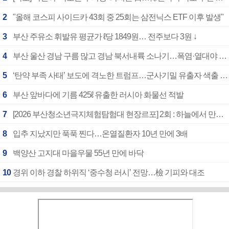
2
"올해 코스피 사이드카 43회 중 25회는 삼전닉스 ETF 이후 발생"
3
부산 주유소 휘발유 평균가 ℓ당 1849원… 전주보다 3원 ↓
4
부산 울산 경남 구름 많고 경남 북서내륙 소나기…폭염·열대야 계속
5
‘탄약 부족 사태’ 보도에 격노한 트럼프…군사기밀 유출자 색출 지시
6
부산 앞바다에 기름 425ℓ 유출한 러시아 화물선 적발
7
[2026 부산청소년극지체험탐험대 현장르포] 2회 : 하늘에서 만난 얼음의 나라
8
입추 지났지만 푹푹 찐다…온열질환자 10년 만에 3배
9
백양산 고지대 마을우물 55년 만에 바닥
10
경위 이하 경찰 하위직 ‘중수청 러시’ 전망…檢 기피와 대조