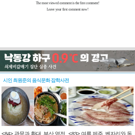
시인 최원준의 음식문화 잡학사전
<84> 관문과 환대, 부산 역전
<83> 여름 제주, 벤자리와 독