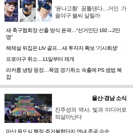
‘윤나고황’ 꿈틀댄다…거인 가
을야구 불씨 살릴까
새 축구협회장 선출 방식 윤곽…“선거인단 192→2만
명”
해체설 뒤집은 LIV 골프…새 투자자 확보 ‘기사회생’
프로야구 취소…11일부터 재개
라커룸 냉탕 등장…폭염 경기취소 속출에 PS 셈법 복
잡
울산·경남 소식
진주성의 역사, 빛과 미디어로
되살아난다
마산 원도심 행정·주거복합단지 연내 준공 수순