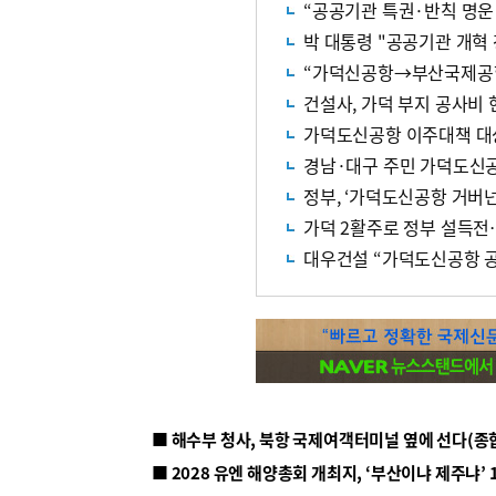
“공공기관 특권·반칙 명운
박 대통령 "공공기관 개혁
“가덕신공항→부산국제공항
건설사, 가덕 부지 공사비
가덕도신공항 이주대책 대상
경남·대구 주민 가덕도신
정부, ‘가덕도신공항 거버
가덕 2활주로 정부 설득
대우건설 “가덕도신공항 공
■ 해수부 청사, 북항 국제여객터미널 옆에 선다(종
■ 2028 유엔 해양총회 개최지, ‘부산이냐 제주냐’ 