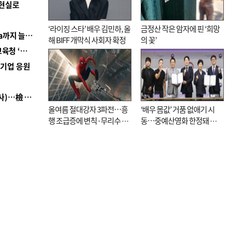
 현실로
‘라이징 스타’ 배우 김민하, 올
금정산 작은 암자에 핀 ‘희망
■ 경남 농정 비전 ‘잘 사는 농촌’…스마트팜 1000㏊까지 늘린다
해 BIFF 개막식 사회자 확정
의 꽃’
■ 교육혁신선도지 공모 코앞인데…구·군 난색에 교육청 ‘쩔쩔’
역기업 응원
■ 검사 신분 버리고 직급하향(10년 이하 저연차 검사)…檢 중수청행 기피
올여름 절대강자 3파전…흥
‘배우 몸값’ 거품 없애기 시
행 조급증에 변칙·무리수 마
동…중예산영화 한정돼 실
케팅도
효성 의문도