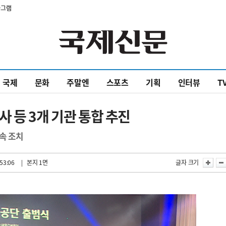
타그램
국제
문화
주말엔
스포츠
기획
인터뷰
T
 등 3개 기관 통합 추진
속 조치
53:06
| 본지 1면
글자 크기