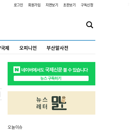
2
로그인
회원가입
지면보기
초판보기
구독신청
V국제
오피니언
부산말사전
오늘
이슈