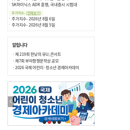
SK하이닉스 ADR 흥행, 국내증시 시험대
주가지수-
[전체보기]
주가지수- 2026년 8월 6일
주가지수- 2026년 8월 5일
알립니다
· 제 219회 한낮의 유U; 콘서트
· 제7회 부마항쟁문학상 공모
· 2026 국제 어린이·청소년 경제아카데미