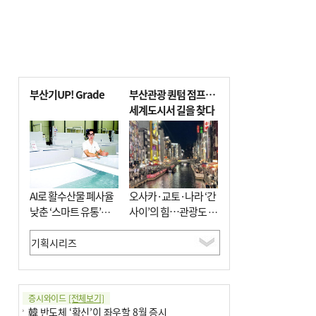
부산기UP! Grade
부산관광 퀀텀 점프…
세계도시서 길을 찾다
AI로 활수산물 폐사율
오사카·교토·나라 ‘간
낮춘 ‘스마트 유통’…
사이’의 힘…관광도 뭉
사막·산악지대 수출
쳐야 흥한다
도전
증시와이드
[전체보기]
韓 반도체 ‘확신’이 좌우할 8월 증시