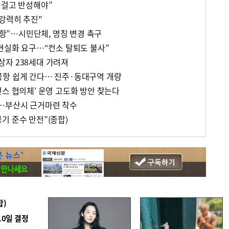
 걸고 반성해야”
 강력히 추진"
”…시민단체, 명칭 변경 촉구
 현실화 요구…“컨소 탈퇴도 불사”
자 238세대 가려져
공항 쉽게 간다… 진주·동대구역 개량
넌스 협의체’ 운영 고도화 방안 찾는다
전…부산시 근거마련 착수
기 준수 만전”(종합)
합)
10일 결정