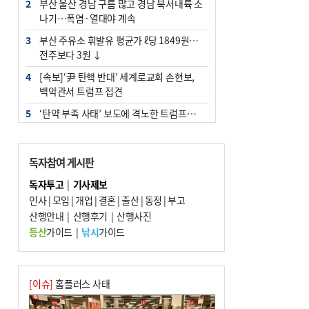
2
부산 울산 경남 구름 많고 경남 북서내륙 소
나기…폭염·열대야 계속
3
부산 주유소 휘발유 평균가 ℓ당 1849원…
전주보다 3원 ↓
4
[속보]‘尹 탄핵 반대’ 세계로교회 손현보,
백악관서 트럼프 접견
5
‘탄약 부족 사태’ 보도에 격노한 트럼프…
군사기밀 유출자 색출 지시
6
[속보] ‘심판 성접대’ 논란 축구협회 공식 사
독자참여 게시판
과…“현재는 부적절 행위 없어”
독자투고
|
기사제보
7
"올해 코스피 사이드카 43회 중 25회는 삼
인사
|
모임
|
개업
|
결혼
|
출산
|
동정
|
부고
전닉스 ETF 이후 발생"
산행안내
|
산행후기
|
산행사진
8
서울 중랑구서 흉기 난동…60대 남성 2명
등산
가이드
|
낚시
가이드
사망
9
부산 앞바다에 기름 425ℓ 유출한 러시아 화
물선 적발
[이슈]
홈플러스 사태
10
노후 상수도관 파열에 폭염 속 사상구 2300