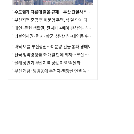
수도권과 다른데 같은 규제…부산 건설사 “쓰러지기 직전”
부산지역 준공 후 미분양 주택, 석 달 만에 다시 3000가구 넘어서
대연·문현 생활권, 전 세대 4베이 판상형…‘더샵 트리센트’ 내달 분양
더블역세권·평지·학군 ‘삼박자’…대연동 42층 브랜드 단지
바닥 모를 부산상권…미분양 건물 통째 경매도
전국 청약경쟁률 35개월 만에 최저…부산 미분양 ‘적체’ 심화
올해 상반기 부산지역 땅값 0.61% 올라
부산 개금·당감동에 주거지-백양산 연결 녹지 조성