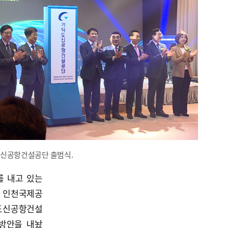
가덕도신공항건설공단 출범식.
를 내고 있는
자 인천국제공
도신공항건설
방안을 내놨