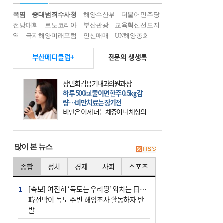
폭염
중대범죄수사청
해양수산부
더불어민주당
전당대회
르노코리아
부산관광
교육혁신선도지
역
극지해양미래포럼
인신매매
UN해양총회
부산메디클럽+
전문의 생생톡
장민희김용기내과의원과장
하루 500㎉ 줄이면 한주 0.5㎏ 감
량…비만치료는 장기전
비만은 이제 더는 체중이나 체형의 문
제가 아니다. 하나의 질병으로 인지
하고 치료와 관리를 해야 한다. 세계
보건기구(WHO)는 이미 1994년 비만
많이 본 뉴스
을 인류의 중요한
종합
정치
경제
사회
스포츠
1
[속보] 여전히 ‘독도는 우리땅’ 외치는 日…
韓선박이 독도 주변 해양조사 활동하자 반
발