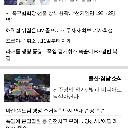
새 축구협회장 선출 방식 윤곽…“선거인단 192→2만
명”
해체설 뒤집은 LIV 골프…새 투자자 확보 ‘기사회생’
프로야구 취소…11일부터 재개
라커룸 냉탕 등장…폭염 경기취소 속출에 PS 셈법 복
잡
울산·경남 소식
진주성의 역사, 빛과 미디어로
되살아난다
마산 원도심 행정·주거복합단지 연내 준공 수순
폭염에 온열질환 등 안전사고 우려… 양산시, '어필 레
이스' 취소