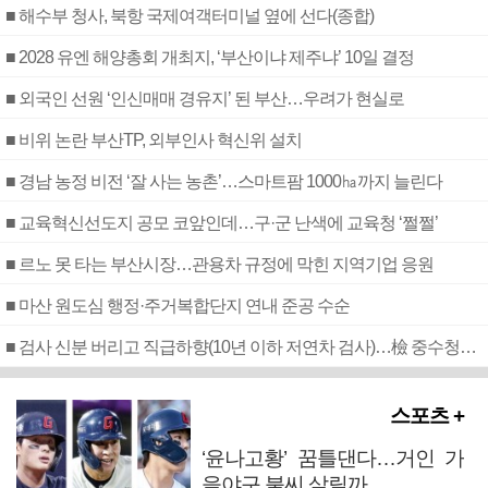
■ 해수부 청사, 북항 국제여객터미널 옆에 선다(종합)
■ 2028 유엔 해양총회 개최지, ‘부산이냐 제주냐’ 10일 결정
■ 외국인 선원 ‘인신매매 경유지’ 된 부산…우려가 현실로
■ 비위 논란 부산TP, 외부인사 혁신위 설치
■ 경남 농정 비전 ‘잘 사는 농촌’…스마트팜 1000㏊까지 늘린다
■ 교육혁신선도지 공모 코앞인데…구·군 난색에 교육청 ‘쩔쩔’
■ 르노 못 타는 부산시장…관용차 규정에 막힌 지역기업 응원
■ 마산 원도심 행정·주거복합단지 연내 준공 수순
■ 검사 신분 버리고 직급하향(10년 이하 저연차 검사)…檢 중수청행 기피
스포츠 +
‘윤나고황’ 꿈틀댄다…거인 가
을야구 불씨 살릴까