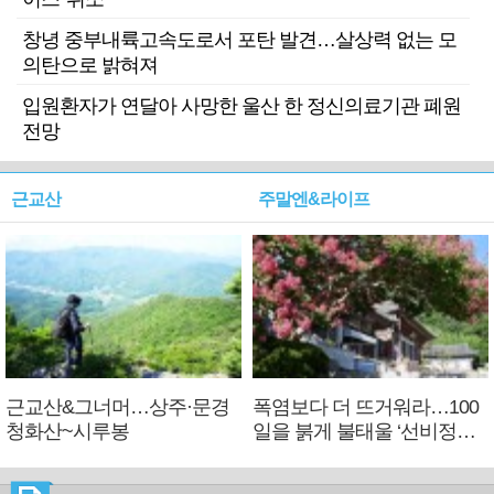
창녕 중부내륙고속도로서 포탄 발견…살상력 없는 모
의탄으로 밝혀져
입원환자가 연달아 사망한 울산 한 정신의료기관 폐원
전망
근교산
주말엔&라이프
근교산&그너머…상주·문경
폭염보다 더 뜨거워라…100
청화산~시루봉
일을 붉게 불태울 ‘선비정신’
피었네