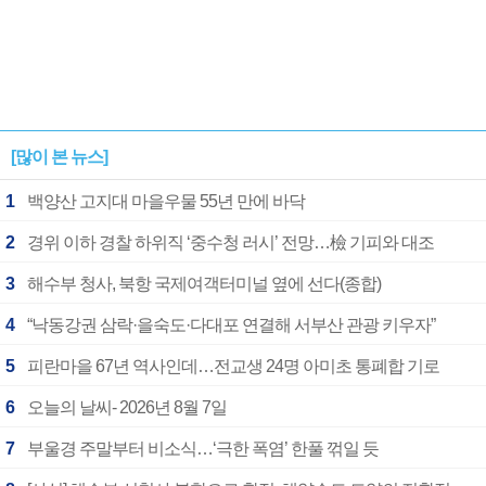
[많이 본 뉴스]
1
백양산 고지대 마을우물 55년 만에 바닥
2
경위 이하 경찰 하위직 ‘중수청 러시’ 전망…檢 기피와 대조
3
해수부 청사, 북항 국제여객터미널 옆에 선다(종합)
4
“낙동강권 삼락·을숙도·다대포 연결해 서부산 관광 키우자”
5
피란마을 67년 역사인데…전교생 24명 아미초 통폐합 기로
6
오늘의 날씨- 2026년 8월 7일
7
부울경 주말부터 비소식…‘극한 폭염’ 한풀 꺾일 듯