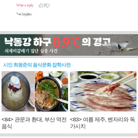
시인 최원준의 음식문화 잡학사전
<84> 관문과 환대, 부산 역전
<83> 여름 제주, 벤자리와 독
음식
가시치