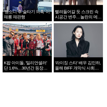
‘뺑소니 후 술타기 의혹’ 이
빨려들어갈 듯 스크린 속
재룡 재판행
시공간 변주…놀란의 메시
지는 ‘전쟁 속죄’
K팝 아이돌, '밀리언셀러'
‘라이징 스타’ 배우 김민하,
단 1.6%…30년간 등장
올해 BIFF 개막식 사회자
1182개팀 전수조사
확정