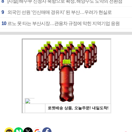
8
[사설] 해수부 신청사 북항으로 확정, 해양수도 도약의 전환점
9
외국인 선원 ‘인신매매 경유지’ 된 부산…우려가 현실로
10
르노 못 타는 부산시장…관용차 규정에 막힌 지역기업 응원