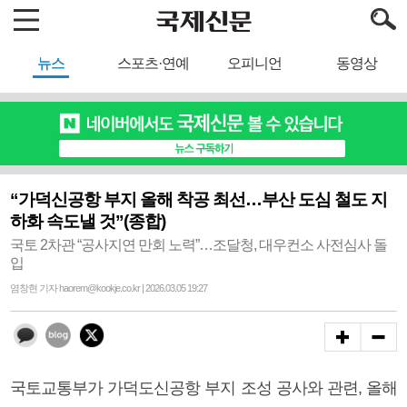
뉴스
스포츠·연예
오피니언
동영상
“가덕신공항 부지 올해 착공 최선…부산 도심 철도 지
하화 속도낼 것”(종합)
국토 2차관 “공사지연 만회 노력”…조달청, 대우컨소 사전심사 돌
입
염창현 기자 haorem@kookje.co.kr | 2026.03.05 19:27
국토교통부가 가덕도신공항 부지 조성 공사와 관련, 올해