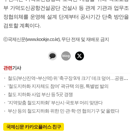
부 가덕도신공항건설공단 건설사 등 관계 기관과 업무조
정협의체를 운영해 설계 단계부터 공사기간 단축 방안을
검토할 계획이다.
ⓒ국제신문(www.kookje.co.kr), 무단 전재 및 재배포 금지
관련
기사
철도(부산진역~부산역) 위 ‘축구장 9개 크기’ 데크 덮어…공원·상가 등 조성(종합)
‘철도지하화 지자체도 참여’ 곽규택 의원, 특별법 발의
철도 지하화 사업 부산 등 5곳 경쟁
‘지역맞춤 철도지하화’ 부산시·국토부 머리 맞댄다
부산 등의 철도지하화 위한 민·관·학·연 협의기구 닻 올렸다
국제신문 카카오플러스 친구