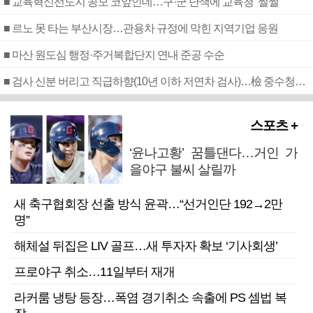
■ 교육혁신선도지 공모 코앞인데…구·군 난색에 교육청 ‘쩔쩔’
■ 르노 못 타는 부산시장…관용차 규정에 막힌 지역기업 응원
■ 마산 원도심 행정·주거복합단지 연내 준공 수순
■ 검사 신분 버리고 직급하향(10년 이하 저연차 검사)…檢 중수청행 기피
스포츠 +
‘윤나고황’ 꿈틀댄다…거인 가
을야구 불씨 살릴까
새 축구협회장 선출 방식 윤곽…“선거인단 192→2만
명”
해체설 뒤집은 LIV 골프…새 투자자 확보 ‘기사회생’
프로야구 취소…11일부터 재개
라커룸 냉탕 등장…폭염 경기취소 속출에 PS 셈법 복