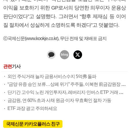
이익을 보호하기 위한 GP로서의 당연한 의무이자 운용상
판단이었다”고 설명했다. 그러면서 “향후 제재심 등 이어
질 절차에서 성실하게 소명하도록 하겠다”고 덧붙였다.
ⓒ국제신문(www.kookje.co.kr), 무단 전재 및 재배포 금지
관련
기사
외인 주식거래 늘자 금융서비스수지 5억弗 돌파
“금양 유증 승인 보류…상폐 위기” 주주들, 이복현 前금감원장 고발
단기간 고수익 노린 개인투자자, 레버리지·인버스 ETP 거래 급증
금감원, 연 60% 초과 사채 원금·이자 무효확인 절차 가동
ETF 과장 광고 주의하세요
국제신문 카카오플러스 친구