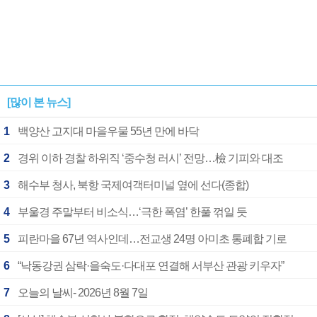
[많이 본 뉴스]
1
백양산 고지대 마을우물 55년 만에 바닥
2
경위 이하 경찰 하위직 ‘중수청 러시’ 전망…檢 기피와 대조
3
해수부 청사, 북항 국제여객터미널 옆에 선다(종합)
4
부울경 주말부터 비소식…‘극한 폭염’ 한풀 꺾일 듯
5
피란마을 67년 역사인데…전교생 24명 아미초 통폐합 기로
6
“낙동강권 삼락·을숙도·다대포 연결해 서부산 관광 키우자”
7
오늘의 날씨- 2026년 8월 7일