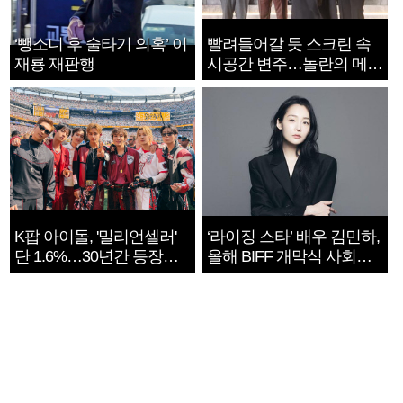
‘뺑소니 후 술타기 의혹’ 이
빨려들어갈 듯 스크린 속
재룡 재판행
시공간 변주…놀란의 메시
지는 ‘전쟁 속죄’
K팝 아이돌, '밀리언셀러'
‘라이징 스타’ 배우 김민하,
단 1.6%…30년간 등장
올해 BIFF 개막식 사회자
1182개팀 전수조사
확정