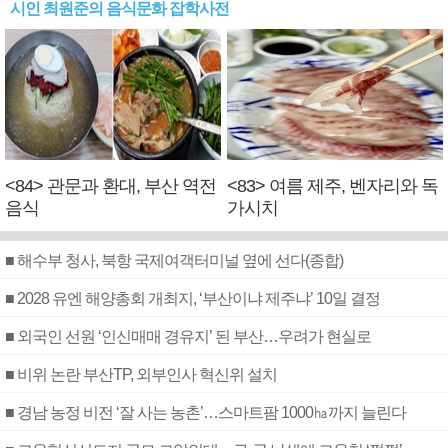
시인 최원준의 음식문화 잡학사전
<84> 관문과 환대, 부산 역전
<83> 여름 제주, 벤자리와 독
음식
가시치
■ 해수부 청사, 북항 국제여객터미널 옆에 선다(종합)
■ 2028 유엔 해양총회 개최지, ‘부산이냐 제주냐’ 10일 결정
■ 외국인 선원 ‘인신매매 경유지’ 된 부산…우려가 현실로
■ 비위 논란 부산TP, 외부인사 혁신위 설치
■ 경남 농정 비전 ‘잘 사는 농촌’…스마트팜 1000㏊까지 늘린다