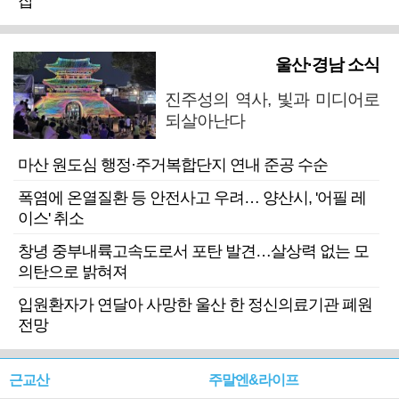
잡
울산·경남 소식
진주성의 역사, 빛과 미디어로
되살아난다
마산 원도심 행정·주거복합단지 연내 준공 수순
폭염에 온열질환 등 안전사고 우려… 양산시, '어필 레
이스' 취소
창녕 중부내륙고속도로서 포탄 발견…살상력 없는 모
의탄으로 밝혀져
입원환자가 연달아 사망한 울산 한 정신의료기관 폐원
전망
근교산
주말엔&라이프