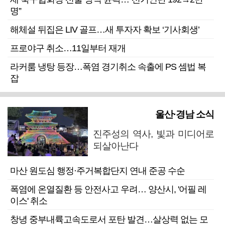
명”
해체설 뒤집은 LIV 골프…새 투자자 확보 ‘기사회생’
프로야구 취소…11일부터 재개
라커룸 냉탕 등장…폭염 경기취소 속출에 PS 셈법 복
잡
울산·경남 소식
진주성의 역사, 빛과 미디어로
되살아난다
마산 원도심 행정·주거복합단지 연내 준공 수순
폭염에 온열질환 등 안전사고 우려… 양산시, '어필 레
이스' 취소
창녕 중부내륙고속도로서 포탄 발견…살상력 없는 모