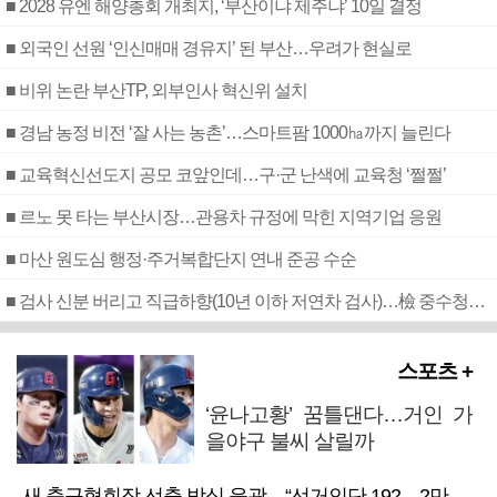
■ 2028 유엔 해양총회 개최지, ‘부산이냐 제주냐’ 10일 결정
■ 외국인 선원 ‘인신매매 경유지’ 된 부산…우려가 현실로
■ 비위 논란 부산TP, 외부인사 혁신위 설치
■ 경남 농정 비전 ‘잘 사는 농촌’…스마트팜 1000㏊까지 늘린다
■ 교육혁신선도지 공모 코앞인데…구·군 난색에 교육청 ‘쩔쩔’
■ 르노 못 타는 부산시장…관용차 규정에 막힌 지역기업 응원
■ 마산 원도심 행정·주거복합단지 연내 준공 수순
■ 검사 신분 버리고 직급하향(10년 이하 저연차 검사)…檢 중수청행 기피
스포츠 +
‘윤나고황’ 꿈틀댄다…거인 가
을야구 불씨 살릴까
새 축구협회장 선출 방식 윤곽…“선거인단 192→2만