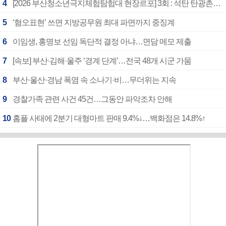
4
[2026 부산청소년극지체험탐험대 현장르포] 3회 : 석탄 탄광촌에서 북극 연구의 중심지로
5
‘혐오표현’ 쓰면 지방공무원 최대 파면까지 중징계
6
이임생, 홍명보 선임 독단적 결정 아냐…면담 메모 제출
7
[속보] 부산·김해·울주 ‘경계 단계’…전국 48개 시군 가뭄
8
부산·울산·경남 폭염 속 소나기·비…무더위는 지속
9
경찰가족 관련 사건 45건…그동안 파악조차 안해
10
홈플 사태에 2분기 대형마트 판매 9.4%↓…백화점은 14.8%↑