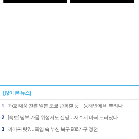
1182개팀 전수조사
확정
[많이 본 뉴스]
1
15호 태풍 찬홈 일본 도쿄 관통할 듯…동해안에 비 뿌리나
2
[속보] 남부 가뭄 위성서도 선명…저수지 바닥 드러났다
3
까마귀 탓?…폭염 속 부산 북구 986가구 정전