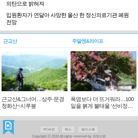
의탄으로 밝혀져
입원환자가 연달아 사망한 울산 한 정신의료기관 폐원
전망
근교산
주말엔&라이프
근교산&그너머…상주·문경
폭염보다 더 뜨거워라…100
청화산~시루봉
일을 붉게 불태울 ‘선비정신’
피었네
PC버전
엑스
페이스북
Copyright ⓒ 2015 All rights reserved by 국제신문