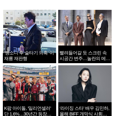
‘뺑소니 후 술타기 의혹’ 이
빨려들어갈 듯 스크린 속
재룡 재판행
시공간 변주…놀란의 메시
지는 ‘전쟁 속죄’
K팝 아이돌, '밀리언셀러'
‘라이징 스타’ 배우 김민하,
단 1.6%…30년간 등장
올해 BIFF 개막식 사회자