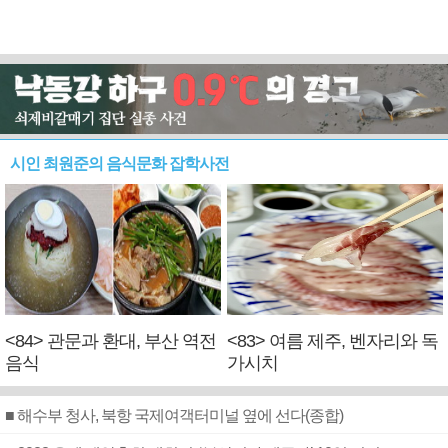
시인 최원준의 음식문화 잡학사전
<84> 관문과 환대, 부산 역전
<83> 여름 제주, 벤자리와 독
음식
가시치
■ 해수부 청사, 북항 국제여객터미널 옆에 선다(종합)