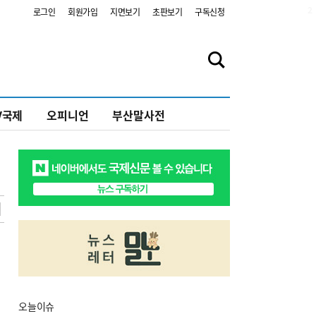
2
로그인
회원가입
지면보기
초판보기
구독신청
V국제
오피니언
부산말사전
오늘
이슈