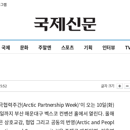
타그램
국제
문화
주말엔
스포츠
기획
인터뷰
T
55:52
글자 크기
주간(Arctic Partnership Week)’이 오는 10일(화)
2일까지 부산 해운대구 벡스코 컨벤션 홀에서 열린다. 올해
호교감, 협업 그리고 공동의 번영(Arctic and Peopl