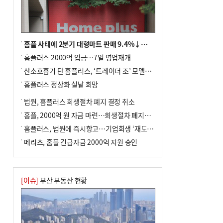
금 조례안 처리 주목
홈플 사태에 2분기 대형마트 판매 9.4%↓…백화점은 14.8%↑
홈플러스 2000억 입금…7일 영업재개
산소호흡기 단 홈플러스, ‘트레이더 조’ 모델로 살아날까
홈플러스 정상화 실낱 희망
법원, 홈플러스 회생절차 폐지 결정 취소
홈플, 2000억 원 자금 마련…회생절차 폐지에 즉시항고(종합)
홈플러스, 법원에 즉시항고…기업회생 ‘재도전’
메리츠, 홈플 긴급자금 2000억 지원 승인
[이슈]
부산 부동산 현황