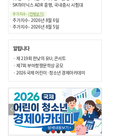
SK하이닉스 ADR 흥행, 국내증시 시험대
주가지수-
[전체보기]
주가지수- 2026년 8월 6일
주가지수- 2026년 8월 5일
알립니다
· 제 219회 한낮의 유U; 콘서트
· 제7회 부마항쟁문학상 공모
· 2026 국제 어린이·청소년 경제아카데미