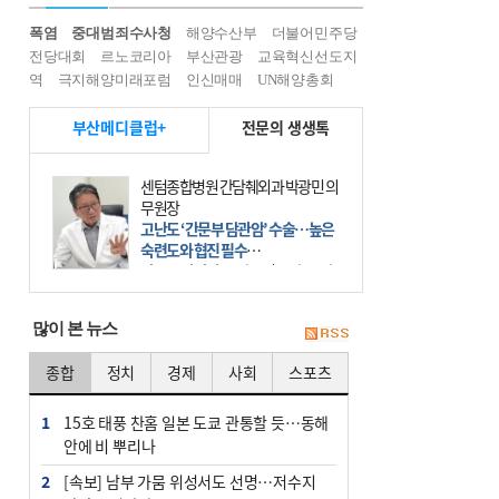
폭염
중대범죄수사청
해양수산부
더불어민주당
전당대회
르노코리아
부산관광
교육혁신선도지
역
극지해양미래포럼
인신매매
UN해양총회
부산메디클럽+
전문의 생생톡
강병령 광도한의원 대표원장·한의
학박사
좋은 피부, 화장품 아닌 몸부터 바꿔
라
아무리 나이가 들어도 마음만은 청춘
인데, 문득 거울을 보면 칙칙하고 푸
석한 얼굴을 마주하게 된다. 없던 주
많이 본 뉴스
름이 생겨나고 피부는 처지는데, 막
을 방법이 없으니 애써
종합
정치
경제
사회
스포츠
1
15호 태풍 찬홈 일본 도쿄 관통할 듯…동해
안에 비 뿌리나
2
[속보] 남부 가뭄 위성서도 선명…저수지