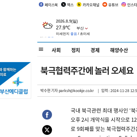
페이스북
엑스
카카오채널
유튜브
인스
사회
정치
경제
해양수산
북극협력주간에 놀러 오세요
박수현 기자
parksh@kookje.co.kr
| 입력 : 2024-11-28 12:
국내 북극관련 최대 행사인 ‘북극협력
오후 2시 개막식을 시작으로 1
로 9회째를 맞는 북극협력주간은 상