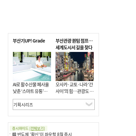
부산기UP! Grade
부산관광 퀀텀 점프…
세계도시서 길을 찾다
AI로 활수산물 폐사율
오사카·교토·나라 ‘간
낮춘 ‘스마트 유통’…
사이’의 힘…관광도 뭉
사막·산악지대 수출
쳐야 흥한다
도전
증시와이드
[전체보기]
韓 반도체 ‘확신’이 좌우할 8월 증시