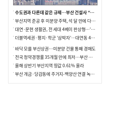
수도권과 다른데 같은 규제…부산 건설사 “쓰러지기 직전”
부산지역 준공 후 미분양 주택, 석 달 만에 다시 3000가구 넘어서
대연·문현 생활권, 전 세대 4베이 판상형…‘더샵 트리센트’ 내달 분양
더블역세권·평지·학군 ‘삼박자’…대연동 42층 브랜드 단지
바닥 모를 부산상권…미분양 건물 통째 경매도
전국 청약경쟁률 35개월 만에 최저…부산 미분양 ‘적체’ 심화
올해 상반기 부산지역 땅값 0.61% 올라
부산 개금·당감동에 주거지-백양산 연결 녹지 조성