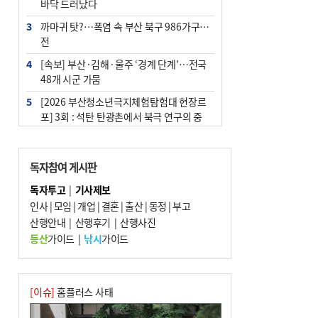
바닥 드러났다
3
까마귀 탓?…폭염 속 부산 북구 986가구 정
전
4
[속보] 부산·김해·울주 ‘경계 단계’…전국
48개 시군 가뭄
5
[2026 부산청소년극지체험탐험대 현장르
포] 3회 : 석탄 탄광촌에서 북극 연구의 중
심지로
6
부산·울산·경남 폭염 속 소나기·비…무더
독자참여 게시판
위는 지속
독자투고
|
기사제보
7
‘혐오표현’ 쓰면 지방공무원 최대 파면까지
인사
|
모임
|
개업
|
결혼
|
출산
|
동정
|
부고
중징계
산행안내
|
산행후기
|
산행사진
8
부산 해운대구 아파트 14층서 불…실외기
등산
가이드
|
낚시
가이드
과열 추정
9
이임생, 홍명보 선임 독단적 결정 아냐…면
담 메모 제출
[이슈]
홈플러스 사태
10
김해시의회, 11일 544억 원 규모 민생지원