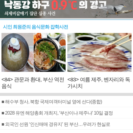
시인 최원준의 음식문화 잡학사전
<84> 관문과 환대, 부산 역전
<83> 여름 제주, 벤자리와 독
음식
가시치
■ 해수부 청사, 북항 국제여객터미널 옆에 선다(종합)
■ 2028 유엔 해양총회 개최지, ‘부산이냐 제주냐’ 10일 결정
■ 외국인 선원 ‘인신매매 경유지’ 된 부산…우려가 현실로