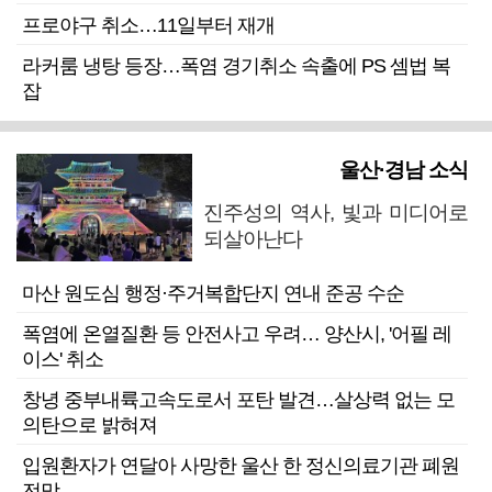
프로야구 취소…11일부터 재개
라커룸 냉탕 등장…폭염 경기취소 속출에 PS 셈법 복
잡
울산·경남 소식
진주성의 역사, 빛과 미디어로
되살아난다
마산 원도심 행정·주거복합단지 연내 준공 수순
폭염에 온열질환 등 안전사고 우려… 양산시, '어필 레
이스' 취소
창녕 중부내륙고속도로서 포탄 발견…살상력 없는 모
의탄으로 밝혀져
입원환자가 연달아 사망한 울산 한 정신의료기관 폐원
전망