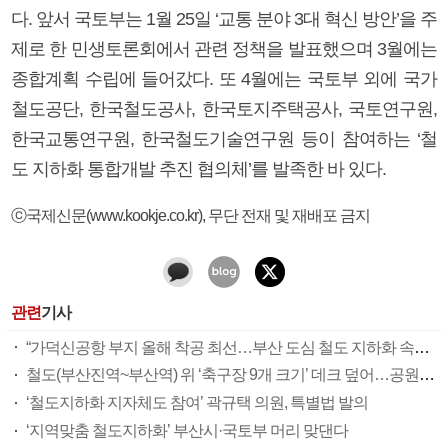
다. 앞서 국토부는 1월 25일 ‘교통 분야 3대 혁신 방안’을 주
제로 한 민생토론회에서 관련 정책을 발표했으며 3월에는
종합계획 수립에 들어갔다. 또 4월에는 국토부 외에 국가
철도공단, 한국철도공사, 한국토지주택공사, 국토연구원,
한국교통연구원, 한국철도기술연구원 등이 참여하는 ‘철
도 지하화 통합개발 추진 협의체’를 발족한 바 있다.
ⓒ국제신문(www.kookje.co.kr), 무단 전재 및 재배포 금지
관련
기사
“가덕신공항 부지 올해 착공 최선…부산 도심 철도 지하화 속도낼 것”(종합)
철도(부산진역~부산역) 위 ‘축구장 9개 크기’ 데크 덮어…공원·상가 등 조성(종합)
‘철도지하화 지자체도 참여’ 곽규택 의원, 특별법 발의
‘지역맞춤 철도지하화’ 부산시·국토부 머리 맞댄다