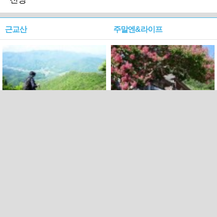
근교산
주말엔&라이프
근교산&그너머…상주·문경
폭염보다 더 뜨거워라…100
청화산~시루봉
일을 붉게 불태울 ‘선비정신’
피었네
PC버전
엑스
페이스북
Copyright ⓒ 2015 All rights reserved by 국제신문