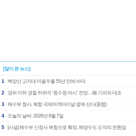
[많이 본 뉴스]
1
백양산 고지대 마을우물 55년 만에 바닥
2
경위 이하 경찰 하위직 ‘중수청 러시’ 전망…檢 기피와 대조
3
해수부 청사, 북항 국제여객터미널 옆에 선다(종합)
4
오늘의 날씨- 2026년 8월 7일
5
[사설] 해수부 신청사 북항으로 확정, 해양수도 도약의 전환점