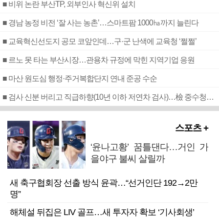
■ 비위 논란 부산TP, 외부인사 혁신위 설치
■ 경남 농정 비전 ‘잘 사는 농촌’…스마트팜 1000㏊까지 늘린다
■ 교육혁신선도지 공모 코앞인데…구·군 난색에 교육청 ‘쩔쩔’
■ 르노 못 타는 부산시장…관용차 규정에 막힌 지역기업 응원
■ 마산 원도심 행정·주거복합단지 연내 준공 수순
■ 검사 신분 버리고 직급하향(10년 이하 저연차 검사)…檢 중수청행 기피
스포츠 +
‘윤나고황’ 꿈틀댄다…거인 가
을야구 불씨 살릴까
새 축구협회장 선출 방식 윤곽…“선거인단 192→2만
명”
해체설 뒤집은 LIV 골프…새 투자자 확보 ‘기사회생’