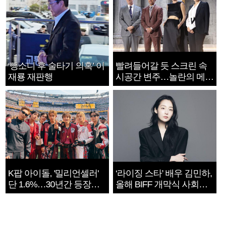
‘뺑소니 후 술타기 의혹’ 이
빨려들어갈 듯 스크린 속
재룡 재판행
시공간 변주…놀란의 메시
지는 ‘전쟁 속죄’
K팝 아이돌, '밀리언셀러'
‘라이징 스타’ 배우 김민하,
단 1.6%…30년간 등장
올해 BIFF 개막식 사회자
1182개팀 전수조사
확정