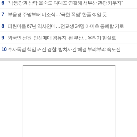
6
“낙동강권 삼락·을숙도·다대포 연결해 서부산 관광 키우자”
7
부울경 주말부터 비소식…‘극한 폭염’ 한풀 꺾일 듯
8
피란마을 67년 역사인데…전교생 24명 아미초 통폐합 기로
9
외국인 선원 ‘인신매매 경유지’ 된 부산…우려가 현실로
10
수사독점 책임 커진 경찰, 방치사건 해결 부랴부랴 속도전