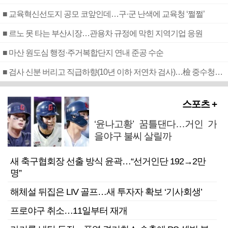
■ 교육혁신선도지 공모 코앞인데…구·군 난색에 교육청 ‘쩔쩔’
■ 르노 못 타는 부산시장…관용차 규정에 막힌 지역기업 응원
■ 마산 원도심 행정·주거복합단지 연내 준공 수순
■ 검사 신분 버리고 직급하향(10년 이하 저연차 검사)…檢 중수청행 기피
스포츠 +
‘윤나고황’ 꿈틀댄다…거인 가
을야구 불씨 살릴까
새 축구협회장 선출 방식 윤곽…“선거인단 192→2만
명”
해체설 뒤집은 LIV 골프…새 투자자 확보 ‘기사회생’
프로야구 취소…11일부터 재개