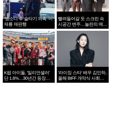
‘뺑소니 후 술타기 의혹’ 이
빨려들어갈 듯 스크린 속
재룡 재판행
시공간 변주…놀란의 메시
지는 ‘전쟁 속죄’
K팝 아이돌, '밀리언셀러'
‘라이징 스타’ 배우 김민하,
단 1.6%…30년간 등장
올해 BIFF 개막식 사회자
1182개팀 전수조사
확정