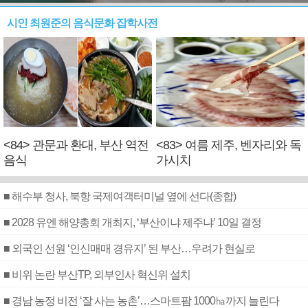
시인 최원준의 음식문화 잡학사전
<84> 관문과 환대, 부산 역전
<83> 여름 제주, 벤자리와 독
음식
가시치
■ 해수부 청사, 북항 국제여객터미널 옆에 선다(종합)
■ 2028 유엔 해양총회 개최지, ‘부산이냐 제주냐’ 10일 결정
■ 외국인 선원 ‘인신매매 경유지’ 된 부산…우려가 현실로
■ 비위 논란 부산TP, 외부인사 혁신위 설치
■ 경남 농정 비전 ‘잘 사는 농촌’…스마트팜 1000㏊까지 늘린다