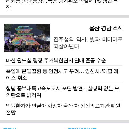
라커룸 냉탕 등장…폭염 경기취소 속출에 PS 셈법 복
잡
울산·경남 소식
진주성의 역사, 빛과 미디어로
되살아난다
마산 원도심 행정·주거복합단지 연내 준공 수순
폭염에 온열질환 등 안전사고 우려… 양산시, '어필 레
이스' 취소
창녕 중부내륙고속도로서 포탄 발견…살상력 없는 모
의탄으로 밝혀져
입원환자가 연달아 사망한 울산 한 정신의료기관 폐원
전망