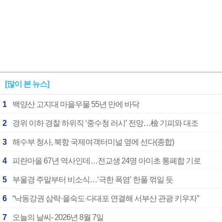
[많이 본 뉴스]
1
백양산 고지대 마을우물 55년 만에 바닥
2
경위 이하 경찰 하위직 ‘중수청 러시’ 전망…檢 기피와 대조
3
해수부 청사, 북항 국제여객터미널 옆에 선다(종합)
4
피란마을 67년 역사인데…전교생 24명 아미초 통폐합 기로
5
부울경 주말부터 비소식…‘극한 폭염’ 한풀 꺾일 듯
6
“낙동강권 삼락·을숙도·다대포 연결해 서부산 관광 키우자”
7
오늘의 날씨- 2026년 8월 7일