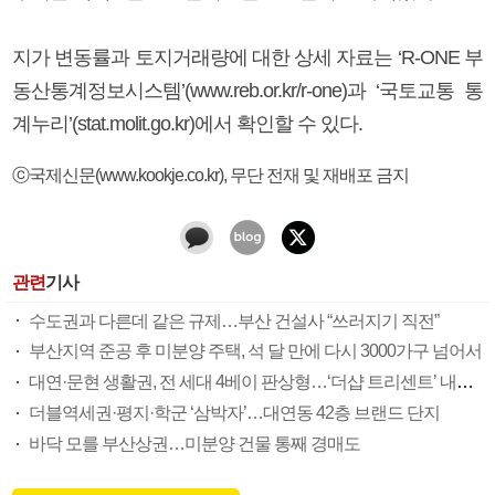
지가 변동률과 토지거래량에 대한 상세 자료는 ‘R-ONE 부
동산통계정보시스템’(www.reb.or.kr/r-one)과 ‘국토교통 통
계누리’(stat.molit.go.kr)에서 확인할 수 있다.
ⓒ국제신문(www.kookje.co.kr), 무단 전재 및 재배포 금지
관련
기사
수도권과 다른데 같은 규제…부산 건설사 “쓰러지기 직전”
부산지역 준공 후 미분양 주택, 석 달 만에 다시 3000가구 넘어서
대연·문현 생활권, 전 세대 4베이 판상형…‘더샵 트리센트’ 내달 분양
더블역세권·평지·학군 ‘삼박자’…대연동 42층 브랜드 단지
바닥 모를 부산상권…미분양 건물 통째 경매도