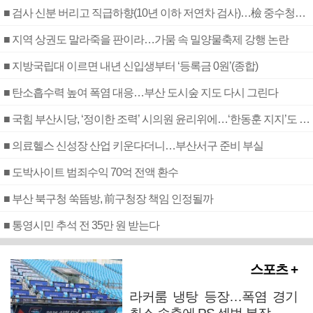
■ 검사 신분 버리고 직급하향(10년 이하 저연차 검사)…檢 중수청행 기피
■ 지역 상권도 말라죽을 판이라…가뭄 속 밀양물축제 강행 논란
■ 지방국립대 이르면 내년 신입생부터 ‘등록금 0원’(종합)
■ 탄소흡수력 높여 폭염 대응…부산 도시숲 지도 다시 그린다
■ 국힘 부산시당, ‘정이한 조력’ 시의원 윤리위에…‘한동훈 지지’도 신고접수
■ 의료헬스 신성장 산업 키운다더니…부산서구 준비 부실
■ 도박사이트 범죄수익 70억 전액 환수
■ 부산 북구청 쑥뜸방, 前구청장 책임 인정될까
■ 통영시민 추석 전 35만 원 받는다
스포츠 +
라커룸 냉탕 등장…폭염 경기