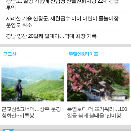
경남도, 밀양 가뭄에 산림청 산불진화차량 22대 긴급
투입
지리산 기슭 산청군, 제한급수 이어 어린이 물놀이장
운영도 취소
경남 양산 20일째 열대야…역대 최장 기록
근교산
주말엔&라이프
근교산&그너머…상주·문경
폭염보다 더 뜨거워라…100
청화산~시루봉
일을 붉게 불태울 ‘선비정신’
피었네