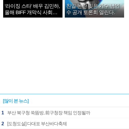
‘라이징 스타’ 배우 김민하,
친일 논란 빚은 가수 남인
올해 BIFF 개막식 사회자
수 공개 토론회 열린다.
확정
[많이 본 뉴스]
1
부산 북구청 쑥뜸방, 前구청장 책임 인정될까
2
[도청도설] 다대포 부산바다축제