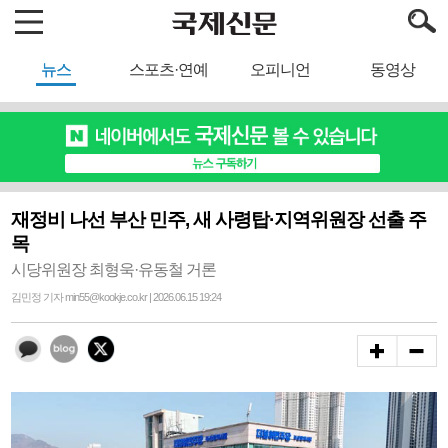
뉴스
스포츠·연예
오피니언
동영상
재정비 나선 부산 민주, 새 사령탑·지역위원장 선출 주
목
시당위원장 최형욱·유동철 거론
김민정 기자 min55@kookje.co.kr | 2026.06.15 19:24