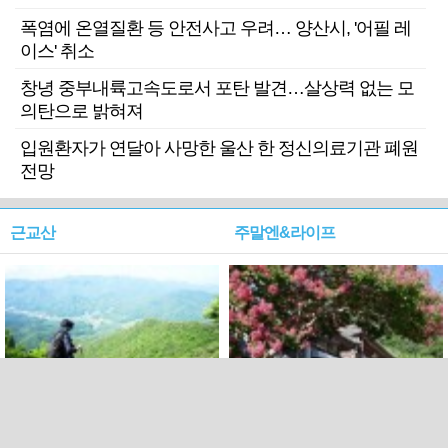
폭염에 온열질환 등 안전사고 우려… 양산시, '어필 레
이스' 취소
창녕 중부내륙고속도로서 포탄 발견…살상력 없는 모
의탄으로 밝혀져
입원환자가 연달아 사망한 울산 한 정신의료기관 폐원
전망
근교산
주말엔&라이프
근교산&그너머…상주·문경
폭염보다 더 뜨거워라…100
청화산~시루봉
일을 붉게 불태울 ‘선비정신’