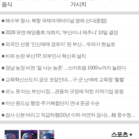
음식
가시치
■ 해수부 청사, 북항 국제여객터미널 옆에 선다(종합)
■ 2028 유엔 해양총회 개최지, ‘부산이냐 제주냐’ 10일 결정
■ 외국인 선원 ‘인신매매 경유지’ 된 부산…우려가 현실로
■ 비위 논란 부산TP, 외부인사 혁신위 설치
■ 경남 농정 비전 ‘잘 사는 농촌’…스마트팜 1000㏊까지 늘린다
■ 교육혁신선도지 공모 코앞인데…구·군 난색에 교육청 ‘쩔쩔’
■ 르노 못 타는 부산시장…관용차 규정에 막힌 지역기업 응원
■ 마산 원도심 행정·주거복합단지 연내 준공 수순
■ 검사 신분 버리고 직급하향(10년 이하 저연차 검사)…檢 중수청행 기피
스포츠 +