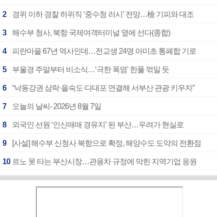
2
경위 이하 경찰 하위직 ‘중수청 러시’ 전망…檢 기피와 대조
3
해수부 청사, 북항 국제여객터미널 옆에 선다(종합)
4
피란마을 67년 역사인데…전교생 24명 아미초 통폐합 기로
5
부울경 주말부터 비소식…‘극한 폭염’ 한풀 꺾일 듯
6
“낙동강권 삼락·을숙도·다대포 연결해 서부산 관광 키우자”
7
오늘의 날씨- 2026년 8월 7일
8
외국인 선원 ‘인신매매 경유지’ 된 부산…우려가 현실로
9
[사설] 해수부 신청사 북항으로 확정, 해양수도 도약의 전환점
10
르노 못 타는 부산시장…관용차 규정에 막힌 지역기업 응원