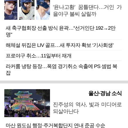
‘윤나고황’ 꿈틀댄다…거인 가
을야구 불씨 살릴까
새 축구협회장 선출 방식 윤곽…“선거인단 192→2만
명”
해체설 뒤집은 LIV 골프…새 투자자 확보 ‘기사회생’
프로야구 취소…11일부터 재개
라커룸 냉탕 등장…폭염 경기취소 속출에 PS 셈법 복
잡
울산·경남 소식
진주성의 역사, 빛과 미디어로
되살아난다
마산 원도심 행정·주거복합단지 연내 준공 수순