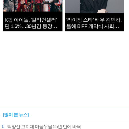
K팝 아이돌, '밀리언셀러'
‘라이징 스타’ 배우 김민하,
단 1.6%…30년간 등장
올해 BIFF 개막식 사회자
1182개팀 전수조사
확정
[많이 본 뉴스]
1
백양산 고지대 마을우물 55년 만에 바닥