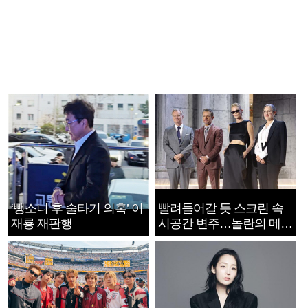
‘뺑소니 후 술타기 의혹’ 이
빨려들어갈 듯 스크린 속
재룡 재판행
시공간 변주…놀란의 메시
지는 ‘전쟁 속죄’