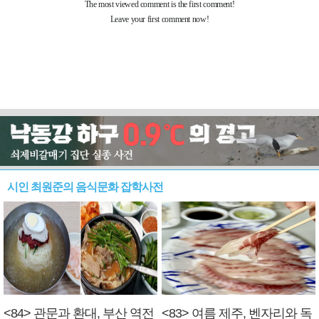
시인 최원준의 음식문화 잡학사전
<84> 관문과 환대, 부산 역전
<83> 여름 제주, 벤자리와 독