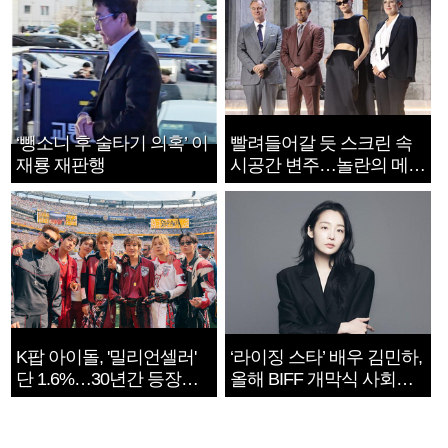
‘뺑소니 후 술타기 의혹’ 이
빨려들어갈 듯 스크린 속
재룡 재판행
시공간 변주…놀란의 메시
지는 ‘전쟁 속죄’
K팝 아이돌, '밀리언셀러'
‘라이징 스타’ 배우 김민하,
단 1.6%…30년간 등장
올해 BIFF 개막식 사회자
1182개팀 전수조사
확정