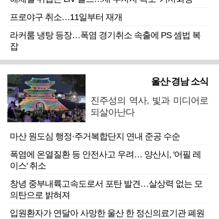
프로야구 취소…11일부터 재개
라커룸 냉탕 등장…폭염 경기취소 속출에 PS 셈법 복
잡
울산·경남 소식
진주성의 역사, 빛과 미디어로
되살아난다
마산 원도심 행정·주거복합단지 연내 준공 수순
폭염에 온열질환 등 안전사고 우려… 양산시, '어필 레
이스' 취소
창녕 중부내륙고속도로서 포탄 발견…살상력 없는 모
의탄으로 밝혀져
입원환자가 연달아 사망한 울산 한 정신의료기관 폐원