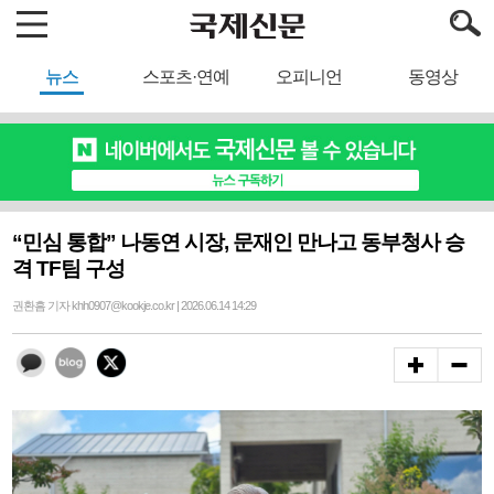
뉴스
스포츠·연예
오피니언
동영상
“민심 통합” 나동연 시장, 문재인 만나고 동부청사 승
격 TF팀 구성
권환흠 기자 khh0907@kookje.co.kr | 2026.06.14 14:29