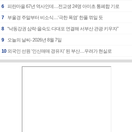
6
피란마을 67년 역사인데…전교생 24명 아미초 통폐합 기로
7
부울경 주말부터 비소식…‘극한 폭염’ 한풀 꺾일 듯
8
“낙동강권 삼락·을숙도·다대포 연결해 서부산 관광 키우자”
9
오늘의 날씨- 2026년 8월 7일
10
외국인 선원 ‘인신매매 경유지’ 된 부산…우려가 현실로