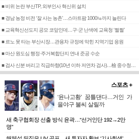
■ 비위 논란 부산TP, 외부인사 혁신위 설치
■ 경남 농정 비전 ‘잘 사는 농촌’…스마트팜 1000㏊까지 늘린다
■ 교육혁신선도지 공모 코앞인데…구·군 난색에 교육청 ‘쩔쩔’
■ 르노 못 타는 부산시장…관용차 규정에 막힌 지역기업 응원
■ 마산 원도심 행정·주거복합단지 연내 준공 수순
■ 검사 신분 버리고 직급하향(10년 이하 저연차 검사)…檢 중수청행 기피
스포츠 +
‘윤나고황’ 꿈틀댄다…거인 가
을야구 불씨 살릴까
새 축구협회장 선출 방식 윤곽…“선거인단 192→2만
명”
해체설 뒤집은 LIV 골프…새 투자자 확보 ‘기사회생’