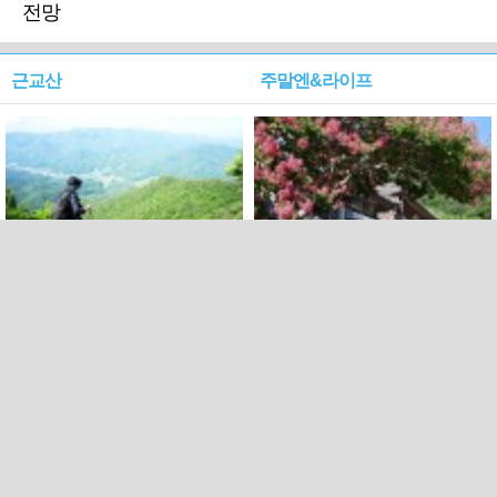
전망
근교산
주말엔&라이프
근교산&그너머…상주·문경
폭염보다 더 뜨거워라…100
청화산~시루봉
일을 붉게 불태울 ‘선비정신’
피었네
PC버전
엑스
페이스북
Copyright ⓒ 2015 All rights reserved by 국제신문