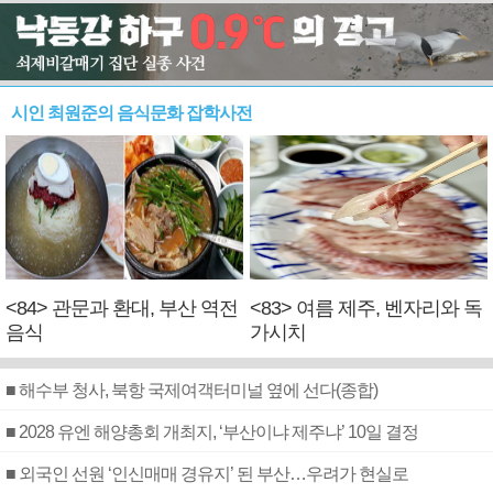
시인 최원준의 음식문화 잡학사전
<84> 관문과 환대, 부산 역전
<83> 여름 제주, 벤자리와 독
음식
가시치
■ 해수부 청사, 북항 국제여객터미널 옆에 선다(종합)
■ 2028 유엔 해양총회 개최지, ‘부산이냐 제주냐’ 10일 결정
■ 외국인 선원 ‘인신매매 경유지’ 된 부산…우려가 현실로