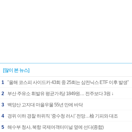
[많이 본 뉴스]
1
"올해 코스피 사이드카 43회 중 25회는 삼전닉스 ETF 이후 발생"
2
부산 주유소 휘발유 평균가 ℓ당 1849원… 전주보다 3원 ↓
3
백양산 고지대 마을우물 55년 만에 바닥
4
경위 이하 경찰 하위직 ‘중수청 러시’ 전망…檢 기피와 대조
5
해수부 청사, 북항 국제여객터미널 옆에 선다(종합)