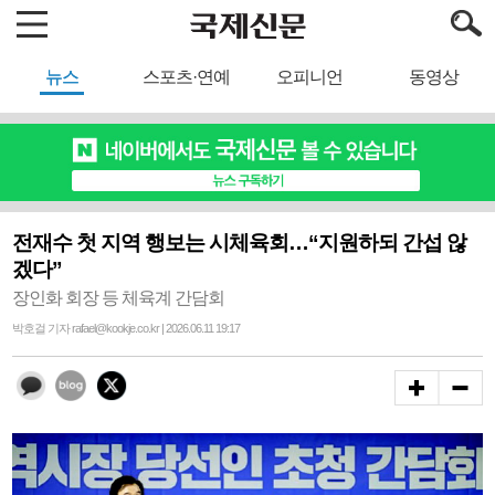
뉴스
스포츠·연예
오피니언
동영상
전재수 첫 지역 행보는 시체육회…“지원하되 간섭 않
겠다”
장인화 회장 등 체육계 간담회
박호걸 기자 rafael@kookje.co.kr | 2026.06.11 19:17