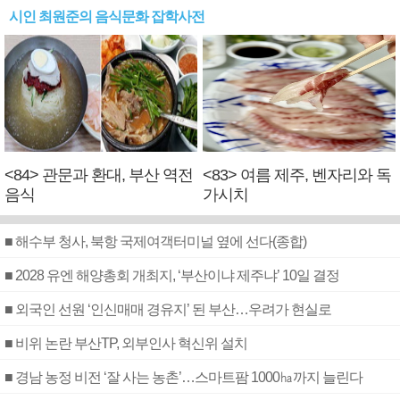
시인 최원준의 음식문화 잡학사전
<84> 관문과 환대, 부산 역전
<83> 여름 제주, 벤자리와 독
음식
가시치
■ 해수부 청사, 북항 국제여객터미널 옆에 선다(종합)
■ 2028 유엔 해양총회 개최지, ‘부산이냐 제주냐’ 10일 결정
■ 외국인 선원 ‘인신매매 경유지’ 된 부산…우려가 현실로
■ 비위 논란 부산TP, 외부인사 혁신위 설치
■ 경남 농정 비전 ‘잘 사는 농촌’…스마트팜 1000㏊까지 늘린다