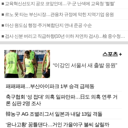
■ 교육혁신선도지 공모 코앞인데…구·군 난색에 교육청 ‘쩔쩔’
■ 르노 못 타는 부산시장…관용차 규정에 막힌 지역기업 응원
■ 마산 원도심 행정·주거복합단지 연내 준공 수순
■ 검사 신분 버리고 직급하향(10년 이하 저연차 검사)…檢 중수청행 기피
스포츠 +
“이강인 서울서 새 출발 응원”
패패패패…부산아이파크 1부 승격 급제동
축구협회 ‘성 접대’ 의혹 일파만파…日도 의혹 연루 거
론 심판 2명 조사
韓농구 AG 조별리그서 일본과 내달 13일 격돌
‘윤나고황’ 꿈틀댄다…거인 가을야구 불씨 살릴까