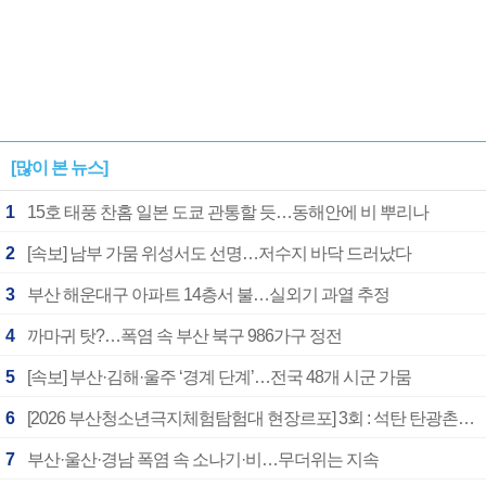
[많이 본 뉴스]
1
15호 태풍 찬홈 일본 도쿄 관통할 듯…동해안에 비 뿌리나
2
[속보] 남부 가뭄 위성서도 선명…저수지 바닥 드러났다
3
부산 해운대구 아파트 14층서 불…실외기 과열 추정
4
까마귀 탓?…폭염 속 부산 북구 986가구 정전
5
[속보] 부산·김해·울주 ‘경계 단계’…전국 48개 시군 가뭄
6
[2026 부산청소년극지체험탐험대 현장르포] 3회 : 석탄 탄광촌에서 북극 연구의 중심지로
7
부산·울산·경남 폭염 속 소나기·비…무더위는 지속