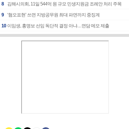
8
김해시의회, 11일 544억 원 규모 민생지원금 조례안 처리 주목
9
‘혐오표현’ 쓰면 지방공무원 최대 파면까지 중징계
10
이임생, 홍명보 선임 독단적 결정 아냐…면담 메모 제출