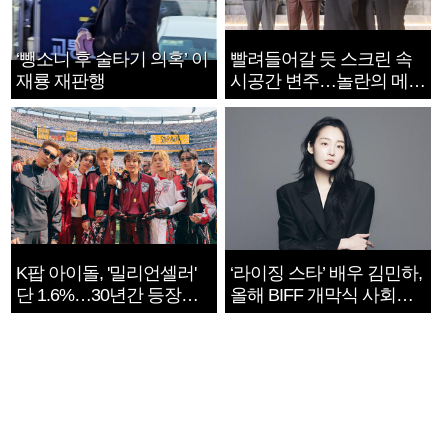
‘뺑소니 후 술타기 의혹’ 이
빨려들어갈 듯 스크린 속
재룡 재판행
시공간 변주…놀란의 메시
지는 ‘전쟁 속죄’
K팝 아이돌, '밀리언셀러'
‘라이징 스타’ 배우 김민하,
단 1.6%…30년간 등장
올해 BIFF 개막식 사회자
1182개팀 전수조사
확정