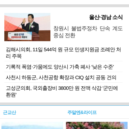
울산·경남 소식
창원시 불법주정차 단속 계도
중심 전환
김해시의회, 11일 544억 원 규모 민생지원금 조례안 처
리 주목
기록적 폭염·가뭄에도 양산시 가축 폐사 ‘낮은 수준’
사천시 하동군, 사천공항 확장과 CIQ 설치 공동 건의
고성군의회, 국외출장비 3800만 원 전액 삭감 '군민에
환원'
근교산
주말엔&라이프