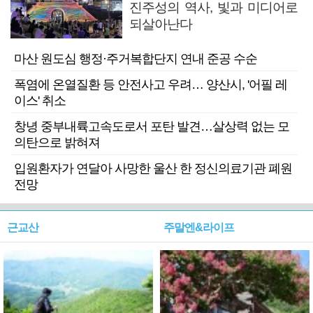
진주성의 역사, 빛과 미디어로
되살아난다
마산 원도심 행정·주거복합단지 연내 준공 수순
폭염에 온열질환 등 안전사고 우려… 양산시, '어필 레
이스' 취소
창녕 중부내륙고속도로서 포탄 발견…살상력 없는 모
의탄으로 밝혀져
입원환자가 연달아 사망한 울산 한 정신의료기관 폐원
전망
근교산
주말엔&라이프