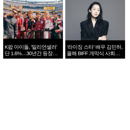
K팝 아이돌, '밀리언셀러'
‘라이징 스타’ 배우 김민하,
단 1.6%…30년간 등장
올해 BIFF 개막식 사회자
1182개팀 전수조사
확정