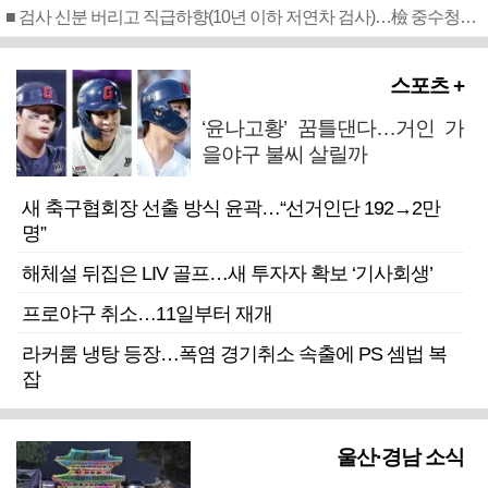
■ 검사 신분 버리고 직급하향(10년 이하 저연차 검사)…檢 중수청행 기피
스포츠 +
‘윤나고황’ 꿈틀댄다…거인 가
을야구 불씨 살릴까
새 축구협회장 선출 방식 윤곽…“선거인단 192→2만
명”
해체설 뒤집은 LIV 골프…새 투자자 확보 ‘기사회생’
프로야구 취소…11일부터 재개
라커룸 냉탕 등장…폭염 경기취소 속출에 PS 셈법 복
잡
울산·경남 소식