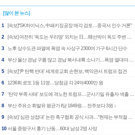
[많이 본 뉴스]
1
[속보]“SK하이닉스, 中패키징공장 매각 검토…중국서 인수 거론”
2
[속보] 여전히 ‘독도는 우리땅’ 외치는 日…韓선박이 독도 주변 해양조사 활동하자 반발
3
노후 상수도관 파열에 폭염 속 사상구 2300여 가구 6시간 단수
4
부산 울산 경남 구름 많고 경남 북서내륙 소나기…폭염·열대야 계속
5
[속보]‘尹 탄핵 반대’ 세계로교회 손현보, 백악관서 트럼프 접견
6
1236회 로또 1등 11명…당첨금 각 24억4000만 원
7
‘탄약 부족 사태’ 보도에 격노한 트럼프…군사기밀 유출자 색출 지시
8
부산 주유소 휘발유 평균가 ℓ당 1849원… 전주보다 3원 ↓
9
[속보] ‘심판 성접대’ 논란 축구협회 공식 사과…“현재는 부적절 행위 없어”
10
서울 중랑구서 흉기 난동…60대 남성 2명 사망