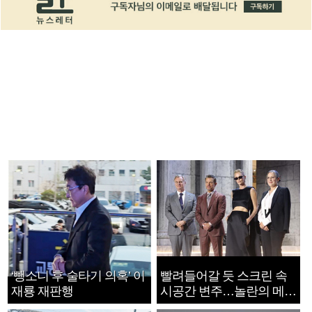
‘뺑소니 후 술타기 의혹’ 이
빨려들어갈 듯 스크린 속
재룡 재판행
시공간 변주…놀란의 메시
지는 ‘전쟁 속죄’