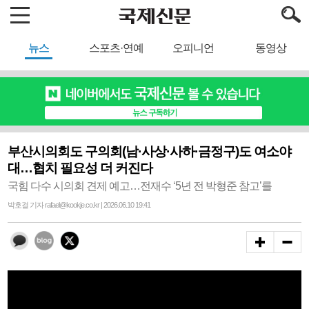
뉴스
스포츠·연예
오피니언
동영상
부산시의회도 구의회(남·사상·사하·금정구)도 여소야
대…협치 필요성 더 커진다
국힘 다수 시의회 견제 예고…전재수 ‘5년 전 박형준 참고’를
박호걸 기자 rafael@kookje.co.kr | 2026.06.10 19:41