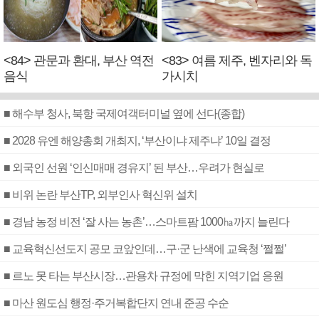
<84> 관문과 환대, 부산 역전
<83> 여름 제주, 벤자리와 독
음식
가시치
■ 해수부 청사, 북항 국제여객터미널 옆에 선다(종합)
■ 2028 유엔 해양총회 개최지, ‘부산이냐 제주냐’ 10일 결정
■ 외국인 선원 ‘인신매매 경유지’ 된 부산…우려가 현실로
■ 비위 논란 부산TP, 외부인사 혁신위 설치
■ 경남 농정 비전 ‘잘 사는 농촌’…스마트팜 1000㏊까지 늘린다
■ 교육혁신선도지 공모 코앞인데…구·군 난색에 교육청 ‘쩔쩔’
■ 르노 못 타는 부산시장…관용차 규정에 막힌 지역기업 응원
■ 마산 원도심 행정·주거복합단지 연내 준공 수순