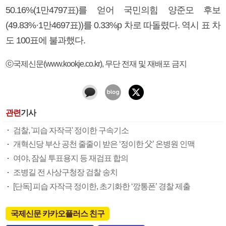
50.16%(1만4797표)를 얻어 국민의힘 양준모 후보
(49.83%·1만4697표))를 0.33%p 차로 따돌렸다. 역시 표 차
도 100표에 불과했다.
ⓒ국제신문(www.kookje.co.kr), 무단 전재 및 재배포 금지
관련
기사
검찰, '피습 자작극' 정이한 구속기소
개혁신당 부산 공천 줄줄이 받은 ‘정이한 父’ 온병원 인맥
여야, 잠실 투표용지 등 재검표 합의
조병길 전 사상구청장 검찰 송치
[단독] 피습 자작극 정이한, 초기화한 ‘깡통폰’ 경찰 제출
국제신문 카카오플러스 친구