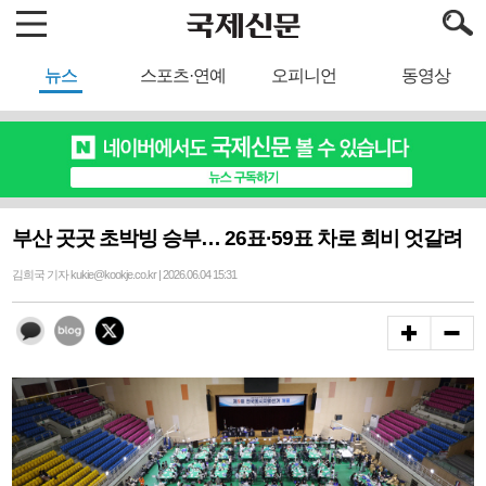
뉴스
스포츠·연예
오피니언
동영상
부산 곳곳 초박빙 승부… 26표·59표 차로 희비 엇갈려
김희국 기자 kukie@kookje.co.kr | 2026.06.04 15:31