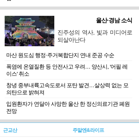
울산·경남 소식
진주성의 역사, 빛과 미디어로
되살아난다
마산 원도심 행정·주거복합단지 연내 준공 수순
폭염에 온열질환 등 안전사고 우려… 양산시, '어필 레
이스' 취소
창녕 중부내륙고속도로서 포탄 발견…살상력 없는 모
의탄으로 밝혀져
입원환자가 연달아 사망한 울산 한 정신의료기관 폐원
전망
근교산
주말엔&라이프