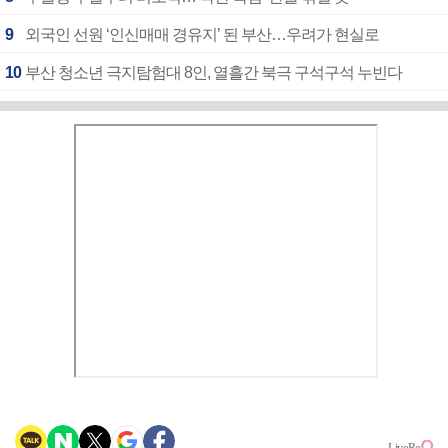
9
외국인 선원 ‘인신매매 경유지’ 된 부산…우려가 현실로
10
부산 청소년 극지탐험대 8인, 열흘간 북극 구석구석 누빈다