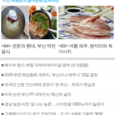
시인 최원준의 음식문화 잡학사전
<84> 관문과 환대, 부산 역전
<83> 여름 제주, 벤자리와 독
음식
가시치
■ 해수부 청사, 북항 국제여객터미널 옆에 선다(종합)
■ 2028 유엔 해양총회 개최지, ‘부산이냐 제주냐’ 10일 결정
■ 외국인 선원 ‘인신매매 경유지’ 된 부산…우려가 현실로
■ 비위 논란 부산TP, 외부인사 혁신위 설치
■ 경남 농정 비전 ‘잘 사는 농촌’…스마트팜 1000㏊까지 늘린다
■ 교육혁신선도지 공모 코앞인데…구·군 난색에 교육청 ‘쩔쩔’