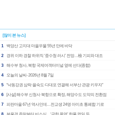
[많이 본 뉴스]
1
백양산 고지대 마을우물 55년 만에 바닥
2
경위 이하 경찰 하위직 ‘중수청 러시’ 전망…檢 기피와 대조
3
해수부 청사, 북항 국제여객터미널 옆에 선다(종합)
4
오늘의 날씨- 2026년 8월 7일
5
“낙동강권 삼락·을숙도·다대포 연결해 서부산 관광 키우자”
6
[사설] 해수부 신청사 북항으로 확정, 해양수도 도약의 전환점
7
피란마을 67년 역사인데…전교생 24명 아미초 통폐합 기로
8
부울경 주말부터 비소식…‘극한 폭염’ 한풀 꺾일 듯