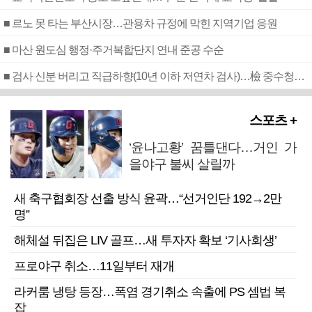
■ 르노 못 타는 부산시장…관용차 규정에 막힌 지역기업 응원
■ 마산 원도심 행정·주거복합단지 연내 준공 수순
■ 검사 신분 버리고 직급하향(10년 이하 저연차 검사)…檢 중수청행 기피
스포츠 +
‘윤나고황’ 꿈틀댄다…거인 가
을야구 불씨 살릴까
새 축구협회장 선출 방식 윤곽…“선거인단 192→2만
명”
해체설 뒤집은 LIV 골프…새 투자자 확보 ‘기사회생’
프로야구 취소…11일부터 재개
라커룸 냉탕 등장…폭염 경기취소 속출에 PS 셈법 복
잡