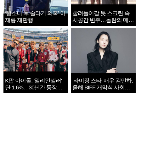
‘뺑소니 후 술타기 의혹’ 이
빨려들어갈 듯 스크린 속
재룡 재판행
시공간 변주…놀란의 메시
지는 ‘전쟁 속죄’
K팝 아이돌, '밀리언셀러'
‘라이징 스타’ 배우 김민하,
단 1.6%…30년간 등장
올해 BIFF 개막식 사회자
1182개팀 전수조사
확정