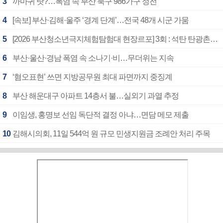
3
까마귀 탓?…폭염 속 부산 북구 986가구 정전
4
[속보] 부산·김해·울주 ‘경계 단계’…전국 48개 시군 가뭄
5
[2026 부산청소년극지체험탐험대 현장르포] 3회 : 석탄 탄광촌에서 북극 연구의 중심지로
6
부산·울산·경남 폭염 속 소나기·비…무더위는 지속
7
‘혐오표현’ 쓰면 지방공무원 최대 파면까지 중징계
8
부산 해운대구 아파트 14층서 불…실외기 과열 추정
9
이임생, 홍명보 선임 독단적 결정 아냐…면담 메모 제출
10
김해시의회, 11일 544억 원 규모 민생지원금 조례안 처리 주목