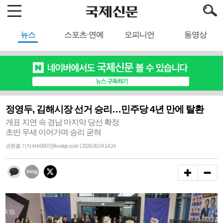
뉴스
스포츠·연예
오피니언
동영상
정영두, 김해시장 선거 승리…민주당 4년 만에 탈환
개표 지연 속 경남 마지막 당선 확정
초반 우세 이어가며 승리 굳혀
권환흠 기자 khh0907@kookje.co.kr | 2026.06.04 14:24