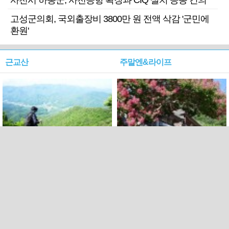
사천시 하동군, 사천공항 확장과 CIQ 설치 공동 건의
고성군의회, 국외출장비 3800만 원 전액 삭감 '군민에
환원'
근교산
주말엔&라이프
근교산&그너머…상주·문경
폭염보다 더 뜨거워라…100
청화산~시루봉
일을 붉게 불태울 ‘선비정신’
피었네
PC버전
엑스
페이스북
Copyright ⓒ 2015 All rights reserved by 국제신문