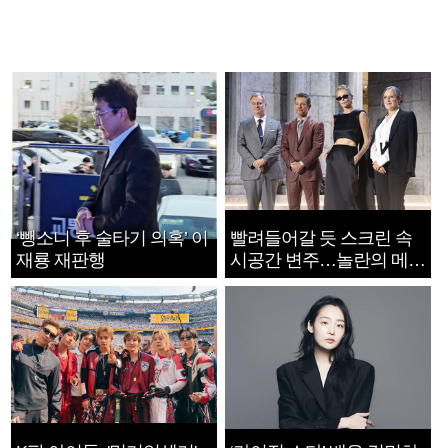
‘뺑소니 후 술타기 의혹’ 이
빨려들어갈 듯 스크린 속
재룡 재판행
시공간 변주…놀란의 메시
지는 ‘전쟁 속죄’