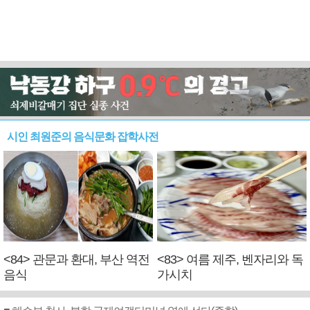
시인 최원준의 음식문화 잡학사전
<84> 관문과 환대, 부산 역전
<83> 여름 제주, 벤자리와 독
음식
가시치