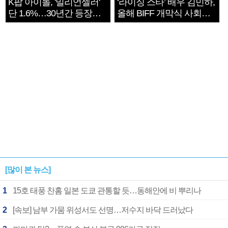
K팝 아이돌, '밀리언셀러'
‘라이징 스타’ 배우 김민하,
단 1.6%…30년간 등장
올해 BIFF 개막식 사회자
1182개팀 전수조사
확정
[많이 본 뉴스]
1
15호 태풍 찬홈 일본 도쿄 관통할 듯…동해안에 비 뿌리나
2
[속보] 남부 가뭄 위성서도 선명…저수지 바닥 드러났다