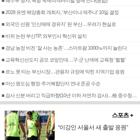
■ 해수부 청사, 북항 국제여객터미널 옆에 선다(종합)
■ 2028 유엔 해양총회 개최지, ‘부산이냐 제주냐’ 10일 결정
■ 외국인 선원 ‘인신매매 경유지’ 된 부산…우려가 현실로
■ 비위 논란 부산TP, 외부인사 혁신위 설치
■ 경남 농정 비전 ‘잘 사는 농촌’…스마트팜 1000㏊까지 늘린다
■ 교육혁신선도지 공모 코앞인데…구·군 난색에 교육청 ‘쩔쩔’
■ 르노 못 타는 부산시장…관용차 규정에 막힌 지역기업 응원
■ 마산 원도심 행정·주거복합단지 연내 준공 수순
■ 검사 신분 버리고 직급하향(10년 이하 저연차 검사)…檢 중수청행 기피
스포츠 +
“이강인 서울서 새 출발 응원”