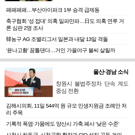
패패패패…부산아이파크 1부 승격 급제동
축구협회 ‘성 접대’ 의혹 일파만파…日도 의혹 연루 거
론 심판 2명 조사
韓농구 AG 조별리그서 일본과 내달 13일 격돌
‘윤나고황’ 꿈틀댄다…거인 가을야구 불씨 살릴까
울산·경남 소식
창원시 불법주정차 단속 계도
중심 전환
김해시의회, 11일 544억 원 규모 민생지원금 조례안 처
리 주목
기록적 폭염·가뭄에도 양산시 가축 폐사 ‘낮은 수준’