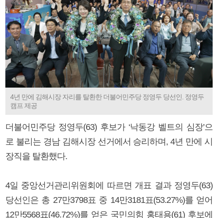
4년 만에 김해시장 자리를 탈환한 더불어민주당 정영두 당선인. 정영두
캠프 제공
더불어민주당 정영두(63) 후보가 ‘낙동강 벨트의 심장’으
로 불리는 경남 김해시장 선거에서 승리하며, 4년 만에 시
장직을 탈환했다.
4일 중앙선거관리위원회에 따르면 개표 결과 정영두(63)
당선인은 총 27만3798표 중 14만3181표(53.27%)를 얻어
12만5568표(46.72%)를 얻은 국민의힘 홍태용(61) 후보에