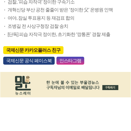
검찰, '피습 자작극' 정이한 구속기소
개혁신당 부산 공천 줄줄이 받은 ‘정이한 父’ 온병원 인맥
여야, 잠실 투표용지 등 재검표 합의
조병길 전 사상구청장 검찰 송치
[단독] 피습 자작극 정이한, 초기화한 ‘깡통폰’ 경찰 제출
국제신문 카카오플러스 친구
국제신문 공식 페이스북
인스타그램